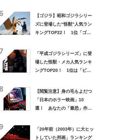
ー」【2022年11月版】
6
【ゴジラ】昭和ゴジラシリー
ズに登場した“怪獣”人気ラン
キングTOP22！ 1位「ゴジ
ラ」に次ぐ2位は「キングギド
7
ラ」に！【2021年最新投票結
「平成ゴジラシリーズ」に登
果】
場した怪獣・メカ人気ランキ
ングTOP20！ 1位は「ビオ
ランテ」に決定！【2023年最
8
新投票結果】
【閲覧注意】身の毛もよだつ
「日本のホラー映画」10
選！ あなたの「最恐」作品
は？【8月13日は怪談の日】
9
「20年前（2003年）に大ヒッ
トしていた邦画」ランキング