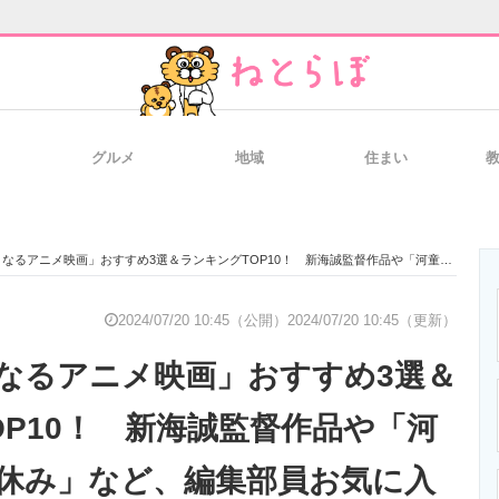
グルメ
地域
住まい
と未来を見通す
スマホと通信の最新トレンド
進化するPCとデ
映画」おすすめ3選＆ランキングTOP10！ 新海誠監督作品や「河童のクゥと夏休み」など、編集部員お気に入りの作品を紹介！【2024年7月最新版】
のいまが分かる
企業ITのトレンドを詳説
経営リーダーの
2024/07/20 10:45（公開）
2024/07/20 10:45（更新）
なるアニメ映画」おすすめ3選＆
T製品の総合サイト
IT製品の技術・比較・事例
製造業のIT導入
OP10！ 新海誠監督作品や「河
休み」など、編集部員お気に入