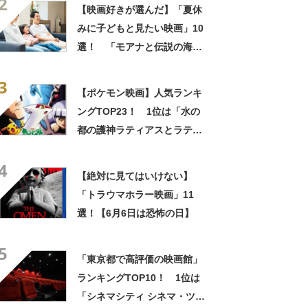
2
【2022年最新投票結果】
【映画好きが選んだ】「夏休
みに子どもと見たい映画」10
選！ 「モアナと伝説の海」
「僕のワンダフル・ライフ」
3
などを紹介！
【ポケモン映画】人気ランキ
ングTOP23！ 1位は「水の
都の護神ラティアスとラティ
オス」に！【2021年最新投票
4
結果】
【絶対に見てはいけない】
「トラウマホラー映画」11
選！【6月6日は恐怖の日】
5
「東京都で高評価の映画館」
ランキングTOP10！ 1位は
「シネマシティ シネマ・ツ