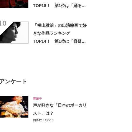
TOP18！ 第1位は「踊る大
捜査線 THE MOVIE 2 レイン
10
ボーブリッジを封鎖せよ! 」
「福山雅治」の出演映画で好
【2023年最新調査結果】
きな作品ランキング
TOP14！ 第1位は「容疑者X
の献身」【2023年最新投票結
果】
アンケート
実施中
声が好きな「日本のボーカリ
スト」は？
回答数：49515