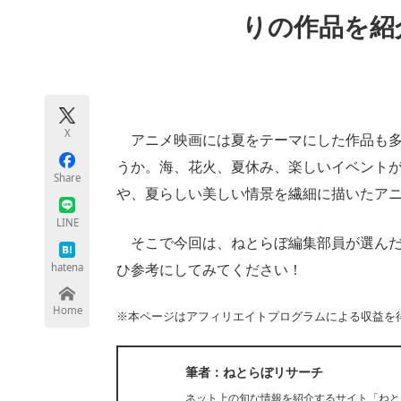
モノづくり技術者専門サイト
エレクトロ
りの作品を紹介
ちょっと気になるネットの話題
X
アニメ映画には夏をテーマにした作品も多
うか。海、花火、夏休み、楽しいイベント
Share
や、夏らしい美しい情景を繊細に描いたア
LINE
そこで今回は、ねとらぼ編集部員が選んだ
hatena
ひ参考にしてみてください！
Home
※本ページはアフィリエイトプログラムによる収益を
筆者：ねとらぼリサーチ
ネット上の旬な情報を紹介するサイト「ねと