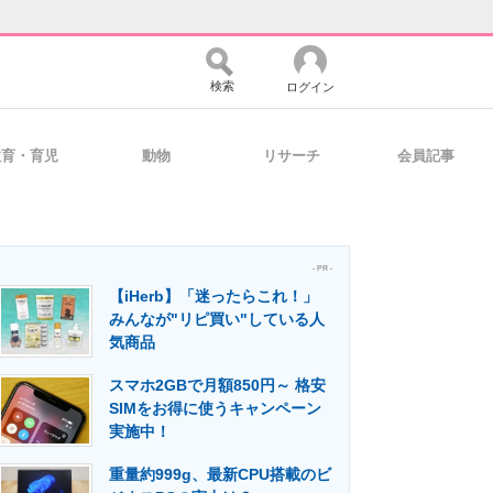
検索
ログイン
教育・育児
動物
リサーチ
会員記事
バイスの未来
好きが集まる 比べて選べる
- PR -
【iHerb】「迷ったらこれ！」
コミュニティ
マーケ×ITの今がよく分かる
みんなが"リピ買い"している人
気商品
スマホ2GBで月額850円～ 格安
・活用を支援
SIMをお得に使うキャンペーン
実施中！
重量約999g、最新CPU搭載のビ