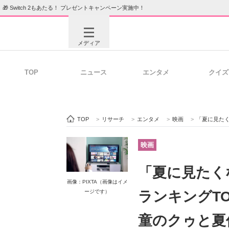
🎁 Switch 2もあたる！ プレゼントキャンペーン実施中！
メディア
TOP
ニュース
エンタメ
クイズ
注目記事を集めた総合ページ
ITの今
TOP
>
リサーチ
>
エンタメ
>
映画
>
「夏に見たくなるアニメ
ビジネスと働き方のヒント
AI活用
映画
「夏に見たく
画像：PIXTA（画像はイメ
ITエンジニア向け専門サイト
企業向けI
ージです）
ランキングT
童のクゥと夏