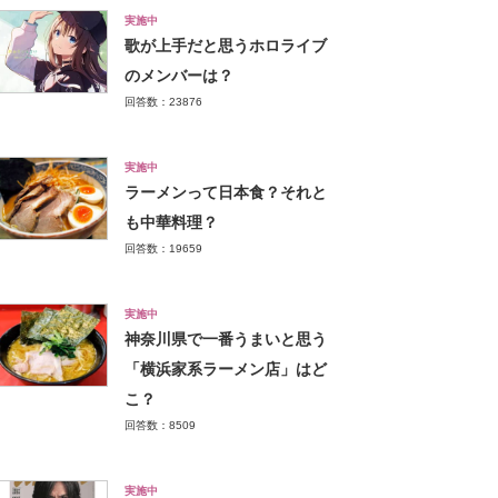
実施中
歌が上手だと思うホロライブ
のメンバーは？
回答数：23876
実施中
ラーメンって日本食？それと
も中華料理？
回答数：19659
実施中
神奈川県で一番うまいと思う
「横浜家系ラーメン店」はど
こ？
回答数：8509
実施中