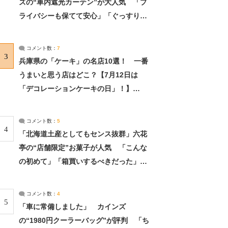
ズの“車内遮光カーテン”が大人気 「プ
ライバシーも保てて安心」「ぐっすり眠
れました」（2/2） | ライフ ねとらぼリ
サーチ：2ページ目
コメント数：
7
3
兵庫県の「ケーキ」の名店10選！ 一番
うまいと思う店はどこ？【7月12日は
「デコレーションケーキの日」！】
（2/4） | 兵庫県 ねとらぼリサーチ：2ペ
ージ目
コメント数：
5
4
「北海道土産としてもセンス抜群」六花
亭の“店舗限定”お菓子が人気 「こんな
の初めて」「箱買いするべきだった」
（1/2） | 北海道 ねとらぼリサーチ
コメント数：
4
5
「車に常備しました」 カインズ
の“1980円クーラーバッグ”が評判 「ち