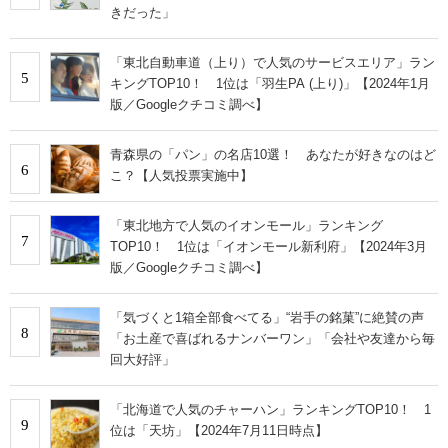
きだった」
「東北自動車道（上り）で人気のサービスエリア」ラン
5
キングTOP10！ 1位は「羽生PA (上り)」【2024年1月
版／Googleクチコミ調べ】
青森県の「パン」の名店10選！ あなたが好きなのはど
6
こ？【人気投票実施中】
「東北地方で人気のイオンモール」ランキング
7
TOP10！ 1位は「イオンモール新利府」【2024年3月
版／Googleクチコミ調べ】
「気づくと1箱全部食べてる」“岩手の銘菓”に絶賛の声
8
「お土産で喜ばれるナンバーワン」「会社や友達から毎
回大好評」
「北海道で人気のチャーハン」ランキングTOP10！ 1
9
位は「天坊」【2024年7月11日時点】