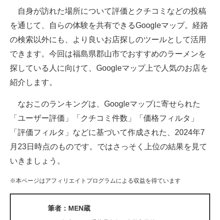
自身が訪れた場所について評価とクチコミなどの投稿
ITの今と未来を見通す
を通じて、自らの体験を共有できるGoogleマップ。経路
の検索以外にも、より良いお店探しのツールとして活用
スマホと通信の最新トレンド
できます。今回は福島県郡山市でおすすめのラーメンを
進化するPCとデバイスの未来
探している人に向けて、Googleマップ上で人気のお店を
紹介します。
好きが集まる 比べて選べる
なおこのランキングは、Googleマップに寄せられた
ビジネスと働き方のヒント
「ユーザー評価」「クチコミ件数」「価格フィルタ」
AI活用のいまが分かる
「評価フィルタ」などに基づいて作成された、2024年7
月23日時点のものです。ではさっそく上位の結果を見て
企業ITのトレンドを詳説
いきましょう。
経営リーダーのコミュニティ
※本ページはアフィリエイトプログラムによる収益を得ています
マーケ×ITの今がよく分かる
筆者：MEN蔵
ITエンジニア向け専門サイト