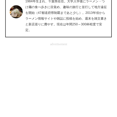
1984年生まれ、千葉県在住。大学入学後にラーメン・つ
企業向けIT製品の総合サイト
け麺の食べ歩きに目覚め、趣味の旅行と並行して地方遠征
を開始（47都道府県制覇まであと少し）。2013年頃から
IT製品の技術・比較・事例
ラーメン情報サイトや雑誌に投稿を始め、週末を雑文書き
と新店巡りに費やす。現在は年間250～300杯程度で安
製造業のIT導入・活用を支援
定。
モノづくり技術者専門サイト
advertisement
エレクトロニクス専門サイト
電子設計の基本と応用
エネルギーの専門メディア
建設×テクノロジーの最前線
ちょっと気になるネットの話題