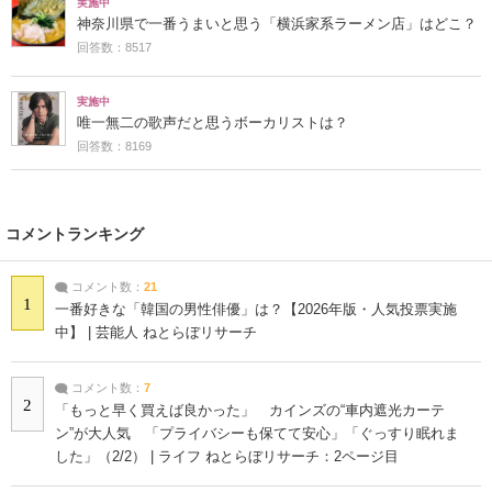
実施中
神奈川県で一番うまいと思う「横浜家系ラーメン店」はどこ？
回答数：8517
実施中
唯一無二の歌声だと思うボーカリストは？
回答数：8169
コメントランキング
コメント数：
21
1
一番好きな「韓国の男性俳優」は？【2026年版・人気投票実施
中】 | 芸能人 ねとらぼリサーチ
コメント数：
7
2
「もっと早く買えば良かった」 カインズの“車内遮光カーテ
ン”が大人気 「プライバシーも保てて安心」「ぐっすり眠れま
した」（2/2） | ライフ ねとらぼリサーチ：2ページ目