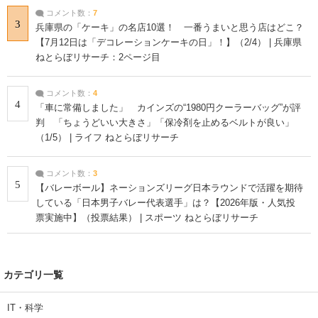
コメント数：
7
3
兵庫県の「ケーキ」の名店10選！ 一番うまいと思う店はどこ？
【7月12日は「デコレーションケーキの日」！】（2/4） | 兵庫県
ねとらぼリサーチ：2ページ目
コメント数：
4
4
「車に常備しました」 カインズの“1980円クーラーバッグ”が評
判 「ちょうどいい大きさ」「保冷剤を止めるベルトが良い」
（1/5） | ライフ ねとらぼリサーチ
コメント数：
3
5
【バレーボール】ネーションズリーグ日本ラウンドで活躍を期待
している「日本男子バレー代表選手」は？【2026年版・人気投
票実施中】（投票結果） | スポーツ ねとらぼリサーチ
カテゴリ一覧
IT・科学