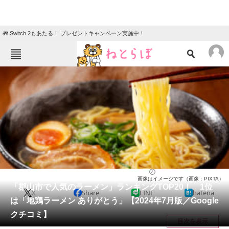
🎁 Switch 2もあたる！ プレゼントキャンペーン実施中！
ねとらぼメニュー
TOP
ニュース
エンタメ
クイズ
グルメ
地域
住まい
教育・育児
動物
リサーチ
福島県
2024/07/23 22:25（公開）
画像はイメージです（画像：PIXTA）
会員記事
「郡山市で人気のラーメン」ランキングTOP20！ 1位
X
Share
LINE
hatena
は「地鶏ラーメン ありがとう」【2024年7月版／Google
メディア
クチコミ】
目次を表示
注目記事を集めた総合ページ