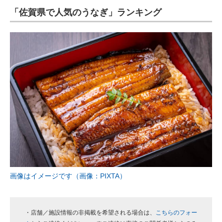
「佐賀県で人気のうなぎ」ランキング
ITの今と未来を見通す
スマホと通信の最新トレンド
進化するPCとデバイスの未来
好きが集まる 比べて選べる
ビジネスと働き方のヒント
AI活用のいまが分かる
企業ITのトレンドを詳説
経営リーダーのコミュニティ
画像はイメージです（画像：PIXTA）
マーケ×ITの今がよく分かる
ITエンジニア向け専門サイト
・店舗／施設情報の非掲載を希望される場合は、
こちらのフォー