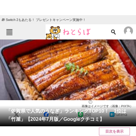
🎁 Switch 2もあたる！ プレゼントキャンペーン実施中！
ねとらぼメニュー
TOP
ニュース
エンタメ
クイズ
グルメ
地域
住まい
教育・育児
動物
リサーチ
佐賀県
2024/07/28 09:00（公開）
画像はイメージです（画像：PIXTA）
会員記事
「佐賀県で人気のうなぎ」ランキングTOP10！ 1位は
X
Share
LINE
hatena
「竹屋」【2024年7月版／Googleクチコミ】
メディア
目次を表示
注目記事を集めた総合ページ