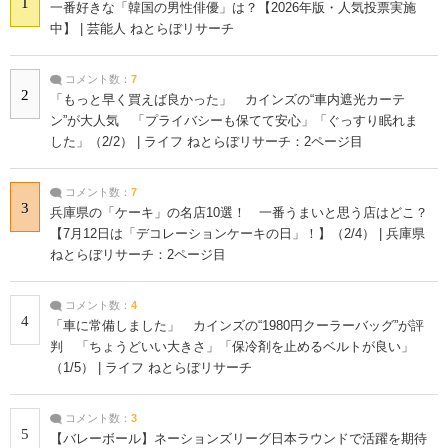
1
一番好きな「韓国の男性俳優」は？【2026年版・人気投票実施
中】 | 芸能人 ねとらぼリサーチ
コメント数：
7
2
「もっと早く買えば良かった」 カインズの“車内遮光カーテ
ン”が大人気 「プライバシーも保てて安心」「ぐっすり眠れま
した」（2/2） | ライフ ねとらぼリサーチ：2ページ目
コメント数：
7
3
兵庫県の「ケーキ」の名店10選！ 一番うまいと思う店はどこ？
【7月12日は「デコレーションケーキの日」！】（2/4） | 兵庫県
ねとらぼリサーチ：2ページ目
コメント数：
4
4
「車に常備しました」 カインズの“1980円クーラーバッグ”が評
判 「ちょうどいい大きさ」「保冷剤を止めるベルトが良い」
（1/5） | ライフ ねとらぼリサーチ
コメント数：
3
5
【バレーボール】ネーションズリーグ日本ラウンドで活躍を期待