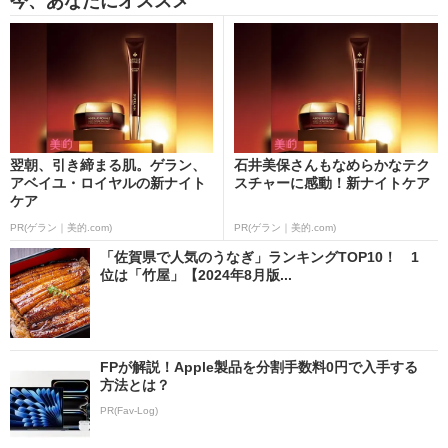
今、あなたにオススメ
翌朝、引き締まる肌。ゲラン、
石井美保さんもなめらかなテク
アベイユ・ロイヤルの新ナイト
スチャーに感動！新ナイトケア
ケア
PR(ゲラン｜美的.com)
PR(ゲラン｜美的.com)
「佐賀県で人気のうなぎ」ランキングTOP10！ 1
位は「竹屋」【2024年8月版...
FPが解説！Apple製品を分割手数料0円で入手する
方法とは？
PR(Fav-Log)