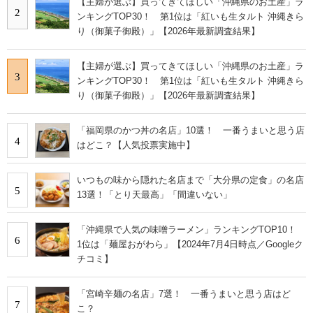
【主婦が選ぶ】買ってきてほしい「沖縄県のお土産」ラ
2
ンキングTOP30！ 第1位は「紅いも生タルト 沖縄きら
り（御菓子御殿）」【2026年最新調査結果】
【主婦が選ぶ】買ってきてほしい「沖縄県のお土産」ラ
3
ンキングTOP30！ 第1位は「紅いも生タルト 沖縄きら
り（御菓子御殿）」【2026年最新調査結果】
「福岡県のかつ丼の名店」10選！ 一番うまいと思う店
4
はどこ？【人気投票実施中】
いつもの味から隠れた名店まで「大分県の定食」の名店
5
13選！「とり天最高」「間違いない」
「沖縄県で人気の味噌ラーメン」ランキングTOP10！
6
1位は「麺屋おがわら」【2024年7月4日時点／Googleク
チコミ】
「宮崎辛麺の名店」7選！ 一番うまいと思う店はど
7
こ？