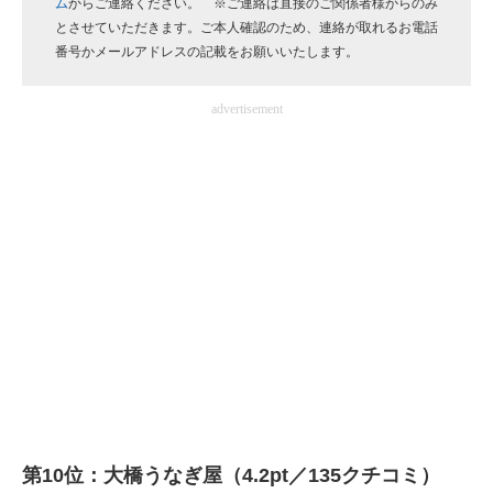
ム
からご連絡ください。 ※ご連絡は直接のご関係者様からのみ
企業向けIT製品の総合サイト
とさせていただきます。ご本人確認のため、連絡が取れるお電話
番号かメールアドレスの記載をお願いいたします。
IT製品の技術・比較・事例
advertisement
製造業のIT導入・活用を支援
モノづくり技術者専門サイト
エレクトロニクス専門サイト
電子設計の基本と応用
エネルギーの専門メディア
建設×テクノロジーの最前線
ちょっと気になるネットの話題
第10位：大橋うなぎ屋（4.2pt／135クチコミ）