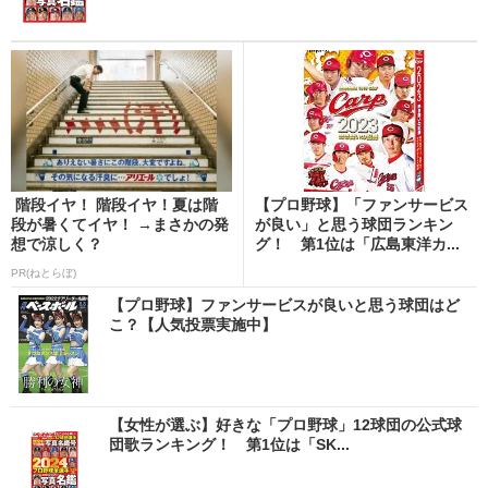
階段イヤ！ 階段イヤ！夏は階
【プロ野球】「ファンサービス
段が暑くてイヤ！ →まさかの発
が良い」と思う球団ランキン
想で涼しく？
グ！ 第1位は「広島東洋カ...
PR(ねとらぼ)
【プロ野球】ファンサービスが良いと思う球団はど
こ？【人気投票実施中】
【女性が選ぶ】好きな「プロ野球」12球団の公式球
団歌ランキング！ 第1位は「SK...