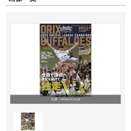
ITの今と未来を見通す
スマホと通信の最新トレンド
進化するPCとデバイスの未来
好きが集まる 比べて選べる
ビジネスと働き方のヒント
AI活用のいまが分かる
企業ITのトレンドを詳説
出典：Amazon.co.jp
経営リーダーのコミュニティ
マーケ×ITの今がよく分かる
ITエンジニア向け専門サイト