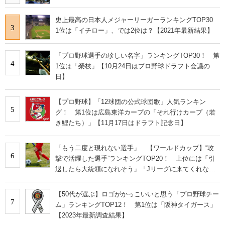
史上最高の日本人メジャーリーガーランキングTOP30
3
1位は「イチロー」、では2位は？【2021年最新結果】
「プロ野球選手の珍しい名字」ランキングTOP30！ 第
4
1位は「榮枝」【10月24日はプロ野球ドラフト会議の
日】
【プロ野球】「12球団の公式球団歌」人気ランキン
5
グ！ 第1位は広島東洋カープの「それ行けカープ（若
き鯉たち）」【11月17日はドラフト記念日】
「もう二度と現れない選手」 【ワールドカップ】“攻
6
撃で活躍した選手”ランキングTOP20！ 上位には「引
退したら大統領になれそう」「Jリーグに来てくれない
かなー」の声！【6月18日最新結果】
【50代が選ぶ】ロゴがかっこいいと思う「プロ野球チー
7
ム」ランキングTOP12！ 第1位は「阪神タイガース」
【2023年最新調査結果】