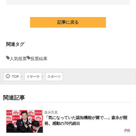
企業向けIT製品の総合サイト
IT製品の技術・比較・事例
記事に戻る
製造業のIT導入・活用を支援
関連タグ
モノづくり技術者専門サイト
人気投票
投票結果
エレクトロニクス専門サイト
電子設計の基本と応用
TOP
リサーチ
スポーツ
>
>
エネルギーの専門メディア
関連記事
建設×テクノロジーの最前線
ちょっと気になるネットの話題
森永乳業
「気になっていた認知機能が菌で…」森永が開
発。感動の70代続出
PR