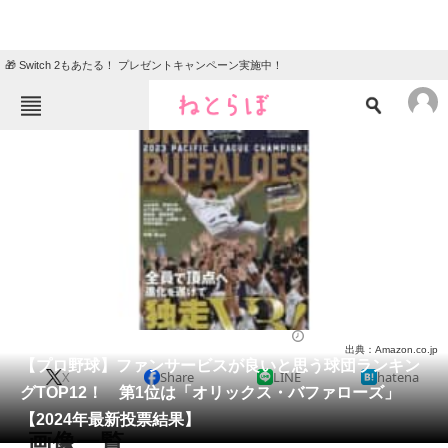
🎁 Switch 2もあたる！ プレゼントキャンペーン実施中！
ねとらぼメニュー
TOP
ニュース
エンタメ
クイズ
グルメ
地域
住まい
教育・育児
動物
リサーチ
スポーツ
2024/07/26 17:40（公開）
出典：Amazon.co.jp
会員記事
【プロ野球】ファンサービスが良いと思う球団ランキン
X
Share
LINE
hatena
グTOP12！ 第1位は「オリックス・バファローズ」
メディア
【2024年最新投票結果】
画像一覧
注目記事を集めた総合ページ