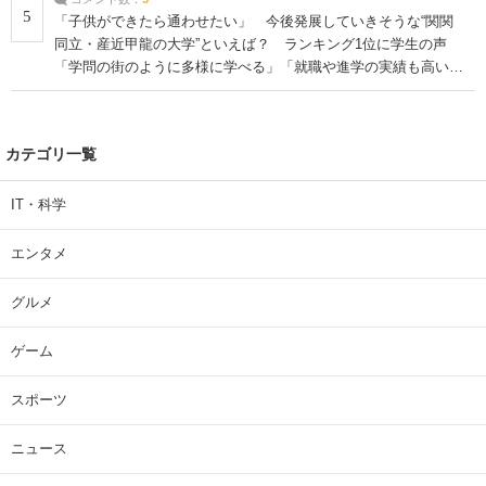
5
「子供ができたら通わせたい」 今後発展していきそうな“関関
同立・産近甲龍の大学”といえば？ ランキング1位に学生の声
「学問の街のように多様に学べる」「就職や進学の実績も高い」
| 大学 ねとらぼリサーチ
カテゴリ一覧
IT・科学
エンタメ
グルメ
ゲーム
スポーツ
ニュース