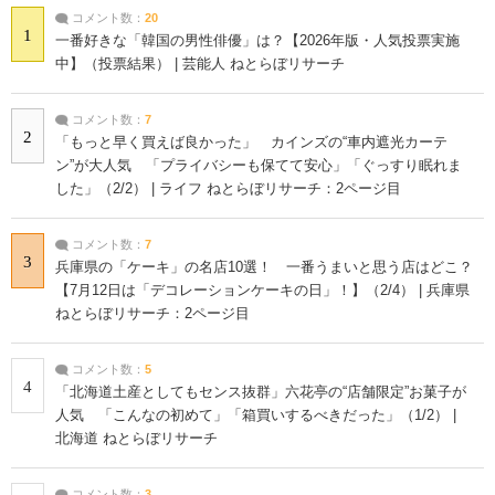
コメント数：
20
1
一番好きな「韓国の男性俳優」は？【2026年版・人気投票実施
中】（投票結果） | 芸能人 ねとらぼリサーチ
コメント数：
7
2
「もっと早く買えば良かった」 カインズの“車内遮光カーテ
ン”が大人気 「プライバシーも保てて安心」「ぐっすり眠れま
した」（2/2） | ライフ ねとらぼリサーチ：2ページ目
コメント数：
7
3
兵庫県の「ケーキ」の名店10選！ 一番うまいと思う店はどこ？
【7月12日は「デコレーションケーキの日」！】（2/4） | 兵庫県
ねとらぼリサーチ：2ページ目
コメント数：
5
4
「北海道土産としてもセンス抜群」六花亭の“店舗限定”お菓子が
人気 「こんなの初めて」「箱買いするべきだった」（1/2） |
北海道 ねとらぼリサーチ
コメント数：
3