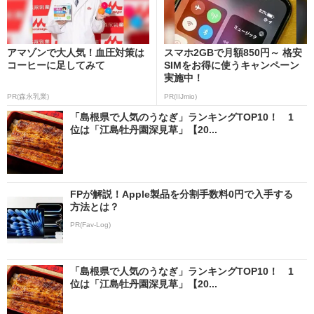
アマゾンで大人気！血圧対策は
スマホ2GBで月額850円～ 格安
コーヒーに足してみて
SIMをお得に使うキャンペーン
実施中！
PR(森永乳業)
PR(IIJmio)
「島根県で人気のうなぎ」ランキングTOP10！ 1
位は「江島牡丹園深見草」【20...
FPが解説！Apple製品を分割手数料0円で入手する
方法とは？
PR(Fav-Log)
「島根県で人気のうなぎ」ランキングTOP10！ 1
位は「江島牡丹園深見草」【20...