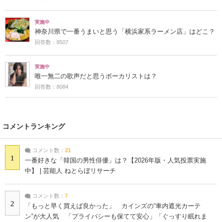
実施中
神奈川県で一番うまいと思う「横浜家系ラーメン店」はどこ？
回答数：8507
実施中
唯一無二の歌声だと思うボーカリストは？
回答数：8084
コメントランキング
コメント数：
21
1
一番好きな「韓国の男性俳優」は？【2026年版・人気投票実施
中】 | 芸能人 ねとらぼリサーチ
コメント数：
7
2
「もっと早く買えば良かった」 カインズの“車内遮光カーテ
ン”が大人気 「プライバシーも保てて安心」「ぐっすり眠れま