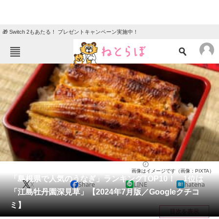
🎁 Switch 2もあたる！ プレゼントキャンペーン実施中！
ねとらぼメニュー
TOP
ニュース
エンタメ
クイズ
グルメ
地域
住まい
教育・育児
動物
リサーチ
島根県
2024/07/28 18:50（公開）
画像はイメージです（画像：PIXTA）
会員記事
「島根県で人気のうなぎ」ランキングTOP10！ 1位は
X
Share
LINE
hatena
「江島牡丹園深見草」【2024年7月版／Googleクチコ
メディア
ミ】
目次を表示
注目記事を集めた総合ページ