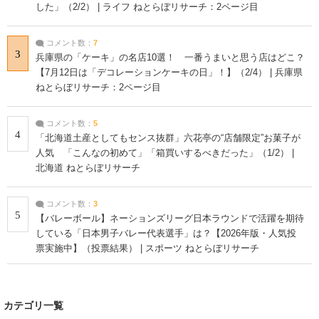
した」（2/2） | ライフ ねとらぼリサーチ：2ページ目
コメント数：
7
3
兵庫県の「ケーキ」の名店10選！ 一番うまいと思う店はどこ？
【7月12日は「デコレーションケーキの日」！】（2/4） | 兵庫県
ねとらぼリサーチ：2ページ目
コメント数：
5
4
「北海道土産としてもセンス抜群」六花亭の“店舗限定”お菓子が
人気 「こんなの初めて」「箱買いするべきだった」（1/2） |
北海道 ねとらぼリサーチ
コメント数：
3
5
【バレーボール】ネーションズリーグ日本ラウンドで活躍を期待
している「日本男子バレー代表選手」は？【2026年版・人気投
票実施中】（投票結果） | スポーツ ねとらぼリサーチ
カテゴリ一覧