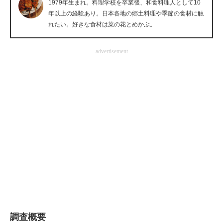
1979年生まれ。料理学校を卒業後、和食料理人として10
企業向けIT製品の総合サイト
年以上の経験あり。日本各地の郷土料理や季節の食材に触
れたい。好きな食材は菜の花とめかぶ。
IT製品の技術・比較・事例
advertisement
製造業のIT導入・活用を支援
モノづくり技術者専門サイト
エレクトロニクス専門サイト
電子設計の基本と応用
エネルギーの専門メディア
建設×テクノロジーの最前線
ちょっと気になるネットの話題
調査概要