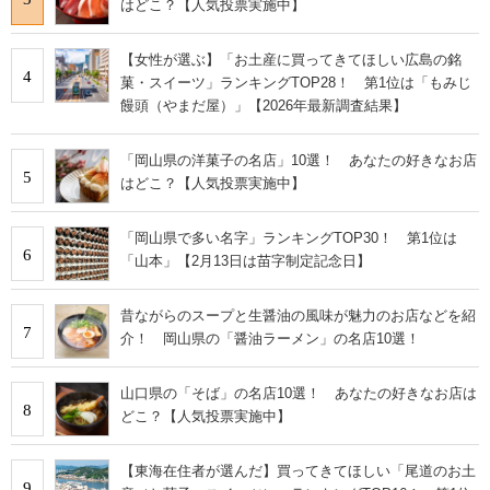
はどこ？【人気投票実施中】
【女性が選ぶ】「お土産に買ってきてほしい広島の銘
4
菓・スイーツ」ランキングTOP28！ 第1位は「もみじ
饅頭（やまだ屋）」【2026年最新調査結果】
「岡山県の洋菓子の名店」10選！ あなたの好きなお店
5
はどこ？【人気投票実施中】
「岡山県で多い名字」ランキングTOP30！ 第1位は
6
「山本」【2月13日は苗字制定記念日】
昔ながらのスープと生醤油の風味が魅力のお店などを紹
7
介！ 岡山県の「醤油ラーメン」の名店10選！
山口県の「そば」の名店10選！ あなたの好きなお店は
8
どこ？【人気投票実施中】
【東海在住者が選んだ】買ってきてほしい「尾道のお土
9