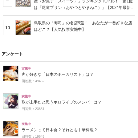
産（お菓子・スイーツ）」ランキングTOP16！ 第1位
は「尾道プリン（おやつとやまねこ）」【2024年最新調
査結果】
鳥取県の「寿司」の名店9選！ あなたが一番好きな店
10
はどこ？【人気投票実施中】
アンケート
実施中
声が好きな「日本のボーカリスト」は？
回答数：49462
実施中
歌が上手だと思うホロライブのメンバーは？
回答数：23851
実施中
ラーメンって日本食？それとも中華料理？
回答数：19645