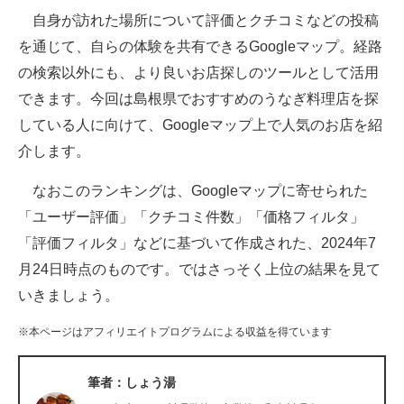
自身が訪れた場所について評価とクチコミなどの投稿
ITの今と未来を見通す
を通じて、自らの体験を共有できるGoogleマップ。経路
の検索以外にも、より良いお店探しのツールとして活用
スマホと通信の最新トレンド
できます。今回は島根県でおすすめのうなぎ料理店を探
進化するPCとデバイスの未来
している人に向けて、Googleマップ上で人気のお店を紹
介します。
好きが集まる 比べて選べる
なおこのランキングは、Googleマップに寄せられた
ビジネスと働き方のヒント
「ユーザー評価」「クチコミ件数」「価格フィルタ」
AI活用のいまが分かる
「評価フィルタ」などに基づいて作成された、2024年7
月24日時点のものです。ではさっそく上位の結果を見て
企業ITのトレンドを詳説
いきましょう。
経営リーダーのコミュニティ
※本ページはアフィリエイトプログラムによる収益を得ています
マーケ×ITの今がよく分かる
筆者：しょう湯
ITエンジニア向け専門サイト