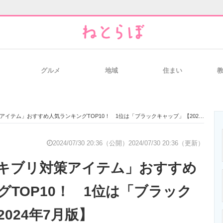
グルメ
地域
住まい
と未来を見通す
スマホと通信の最新トレンド
進化するPCとデ
テム」おすすめ人気ランキングTOP10！ 1位は「ブラックキャップ」【2024年7月版】
のいまが分かる
企業ITのトレンドを詳説
経営リーダーの
2024/07/30 20:36（公開）
2024/07/30 20:36（更新）
キブリ対策アイテム」おすすめ
T製品の総合サイト
IT製品の技術・比較・事例
製造業のIT導入
グTOP10！ 1位は「ブラック
024年7月版】