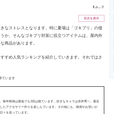
ニクス専門サイト
電子設計の基本と応用
エネルギーの専
みぃ子
目次を表示
きなストレスとなります。特に夏場は「ゴキブリ」の侵
ょうか。そんなゴキブリ対策に役立つアイテムは、屋内外
まな商品があります。
すすめ人気ランキングを紹介していきます。それではさ
得ています
、毎年映画は最低でも3回は観ています。好きなキャラは赤井秀一。最近
したアクセサリー作りを楽しんでいます。その他にも、映画やお笑いが
日々を送っています。