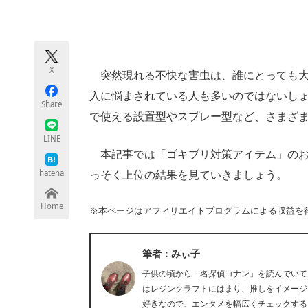
モノづくり技術者専門サイト
エレクトロ
X
突然現れる不快な害虫は、誰にとっても大
ちょっと気になるネットの話題
入に悩まされている人も多いのではないし
Share
で使える設置型やスプレー型など、さまざ
LINE
本記事では「ゴキブリ対策アイテム」のお
hatena
っそく上位の結果を見ていきましょう。
Home
※本ページはアフィリエイトプログラムによる収益を
筆者：みぃ子
子供の頃から「名探偵コナン」を読んでいて
はレジンクラフトにはまり、推しをイメージ
好きなので、エンタメを幅広くチェックする