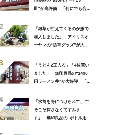
印良品の“990円オーバル
皿”が高評価 「何にでも合
う」「盛り付けるだけでカフ
2
ェっぽくなってお気に入り」
「雑草が生えてくるのが嫌で
購入しました」 アイリスオ
ーヤマの“防草グッズ”が大人
気 「今回で3度目の購入」
3
「施工が楽で簡単」
「うどん2玉入る」「4枚買い
ました」 無印良品の“1490
円ラーメン丼”が大好評 「適
度な重みがあって高級感もあ
4
る」「レンジにも食洗機にも
「水筒を身につけられて、ご
入れられる」
そごそ探さなくてすみま
す」 無印良品の“ボトル用ホ
ルダー”が大人気 「太めタン
ブラーもフィット」「軽量で