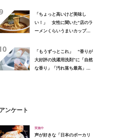
器セット”が大活躍必至「10年
9
以上こちらの容器を愛用」
「ちょっと高いけど美味し
「毎日活躍しています」
い！」 女性に聞いた“店のラ
ーメンくらいうまいカップ
麺”ランキング上位に「毎回ス
10
ープ飲み干してます」「チャ
「もうずっとこれ」 “香りが
ーシューあるのも良さ」の声
大好評の洗濯用洗剤”に「自然
な香り」「汚れ落ち最高」
「部屋干しでもニオイ残りが
気になりません」
アンケート
実施中
声が好きな「日本のボーカリ