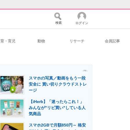
検索
ログイン
教育・育児
動物
リサーチ
会員記事
バイスの未来
好きが集まる 比べて選べる
- PR -
スマホの写真／動画をもう一段
コミュニティ
マーケ×ITの今がよく分かる
安全に 買い切りクラウドストレ
ージ
【iHerb】「迷ったらこれ！」
・活用を支援
みんなが"リピ買い"している人
気商品
スマホ2GBで月額850円～ 格安