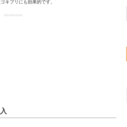
型ゴキブリにも効果的です。
advertisement
個入