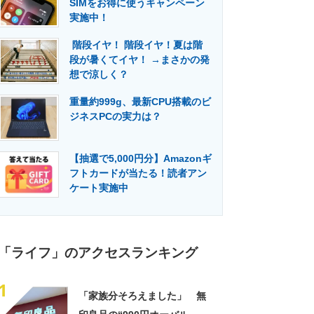
SIMをお得に使うキャンペーン
門メディア
建設×テクノロジーの最前線
実施中！
階段イヤ！ 階段イヤ！夏は階
段が暑くてイヤ！ →まさかの発
想で涼しく？
重量約999g、最新CPU搭載のビ
ジネスPCの実力は？
【抽選で5,000円分】Amazonギ
フトカードが当たる！読者アン
ケート実施中
「ライフ」のアクセスランキング
1
「家族分そろえました」 無