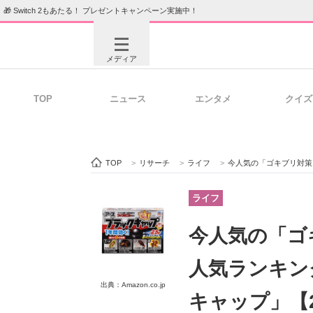
🎁 Switch 2もあたる！ プレゼントキャンペーン実施中！
メディア
TOP
ニュース
エンタメ
クイズ
注目記事を集めた総合ページ
ITの今
TOP
>
リサーチ
>
ライフ
>
今人気の「ゴキブリ対策アイ
ビジネスと働き方のヒント
AI活用
ライフ
今人気の「ゴ
ITエンジニア向け専門サイト
企業向けI
人気ランキン
出典：Amazon.co.jp
キャップ」【2