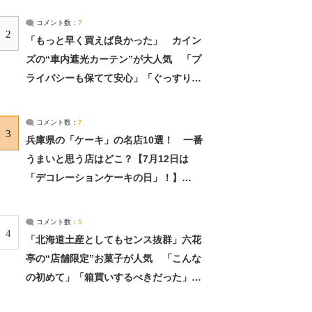
コメント数：
7
2
「もっと早く買えば良かった」 カイン
ズの“車内遮光カーテン”が大人気 「プ
ライバシーも保てて安心」「ぐっすり眠
れました」（2/2） | ライフ ねとらぼリ
サーチ：2ページ目
コメント数：
7
3
兵庫県の「ケーキ」の名店10選！ 一番
うまいと思う店はどこ？【7月12日は
「デコレーションケーキの日」！】
（2/4） | 兵庫県 ねとらぼリサーチ：2ペ
ージ目
コメント数：
5
4
「北海道土産としてもセンス抜群」六花
亭の“店舗限定”お菓子が人気 「こんな
の初めて」「箱買いするべきだった」
（1/2） | 北海道 ねとらぼリサーチ