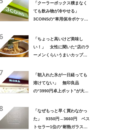
5
「クーラーボックス積まなく
かさばらない」
ても飲み物が冷やせる」
3COINSの“車用保冷ポケッ
ト”が大好評 「ペットボトル
6
4本とお菓子も入る」「ドリン
「ちょっと高いけど美味し
ク持って車乗る時便利」
い！」 女性に聞いた“店のラ
ーメンくらいうまいカップ
麺”ランキング上位に「毎回ス
7
ープ飲み干してます」「チャ
「朝入れた氷が一日経っても
ーシューあるのも良さ」の声
溶けてない」 無印良品
の“3990円卓上ポット”が大好
評 「広口で中がしっかり洗
8
える」「シンプルで1番使いや
「なぜもっと早く買わなかっ
すい」
た」 9350円→3660円 ベス
トセラー1位の“耐熱ガラス容