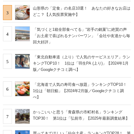
山形県の「定食」の名店10選！ あなたの好きなお店は
3
どこ？【人気投票実施中】
「気づくと1箱全部食べてる」“岩手の銘菓”に絶賛の声
4
「お土産で喜ばれるナンバーワン」「会社や友達から毎
回大好評」
「東北自動車道（上り）で人気のサービスエリア」ラン
5
キングTOP10！ 1位は「羽生PA (上り)」【2024年1月
版／Googleクチコミ調べ】
「北海道で人気の寿司食べ放題」ランキングTOP10！
6
1位は「朝日鮨」【2024年2月版／Googleクチコミ調
べ】
かっこいいと思う「青森県の市町村名」ランキング
7
TOP30！ 第1位は「弘前市」【2025年最新調査結果】
買ってきてほしい「仙台土産」ランキングTOP28！ 第