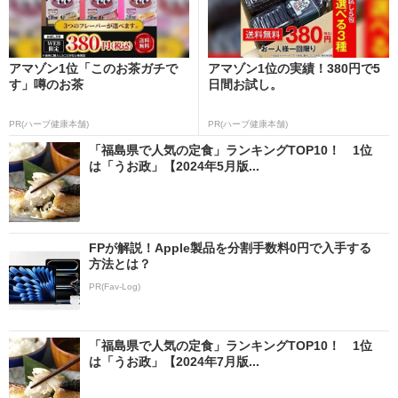
アマゾン1位「このお茶ガチで
アマゾン1位の実績！380円で5
す」噂のお茶
日間お試し。
PR(ハーブ健康本舗)
PR(ハーブ健康本舗)
「福島県で人気の定食」ランキングTOP10！ 1位
は「うお政」【2024年5月版...
FPが解説！Apple製品を分割手数料0円で入手する
方法とは？
PR(Fav-Log)
「福島県で人気の定食」ランキングTOP10！ 1位
は「うお政」【2024年7月版...