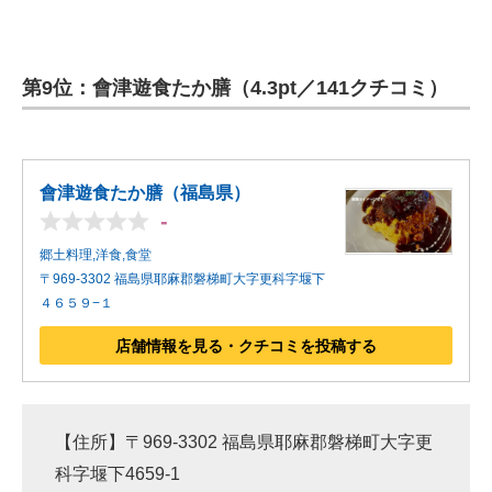
第9位：會津遊食たか膳（4.3pt／141クチコミ）
會津遊食たか膳（福島県）
-
郷土料理,洋食,食堂
〒969-3302 福島県耶麻郡磐梯町大字更科字堰下
４６５９−１
店舗情報を見る・クチコミを投稿する
【住所】〒969-3302 福島県耶麻郡磐梯町大字更
科字堰下4659-1