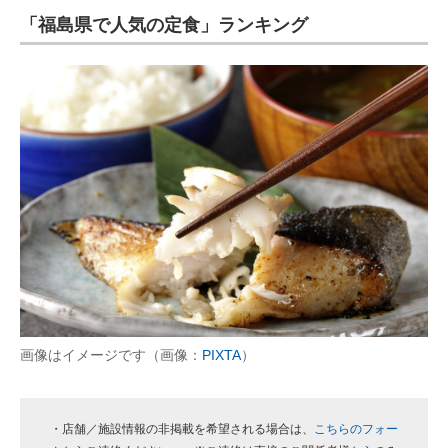
「福島県で人気の定食」ランキング
ITの今と未来を見通す
スマホと通信の最新トレンド
進化するPCとデバイスの未来
好きが集まる 比べて選べる
ビジネスと働き方のヒント
AI活用のいまが分かる
企業ITのトレンドを詳説
経営リーダーのコミュニティ
画像はイメージです（画像：
PIXTA
）
マーケ×ITの今がよく分かる
ITエンジニア向け専門サイト
・店舗／施設情報の非掲載を希望される場合は、
こちらのフォー