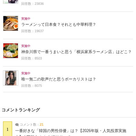
回答数：23836
実施中
ラーメンって日本食？それとも中華料理？
回答数：19637
実施中
神奈川県で一番うまいと思う「横浜家系ラーメン店」はどこ？
回答数：8503
実施中
唯一無二の歌声だと思うボーカリストは？
回答数：8075
コメントランキング
コメント数：
21
1
一番好きな「韓国の男性俳優」は？【2026年版・人気投票実施