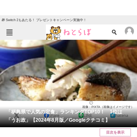
🎁 Switch 2もあたる！ プレゼントキャンペーン実施中！
ねとらぼメニュー
TOP
ニュース
エンタメ
クイズ
グルメ
地域
住まい
教育・育児
動物
リサーチ
福島県
2024/08/01 14:45（公開）
画像：PIXTA（画像はイメージです）
会員記事
「福島県で人気の定食」ランキングTOP10！ 1位は
X
Share
LINE
hatena
「うお政」【2024年8月版／Googleクチコミ】
メディア
目次を表示
注目記事を集めた総合ページ