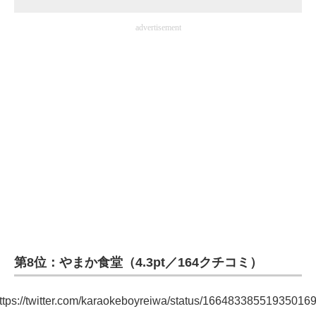
advertisement
第8位：やまか食堂（4.3pt／164クチコミ）
ttps://twitter.com/karaokeboyreiwa/status/16648338551935016