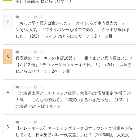
中】 | 芸能人 ねとらぼリサーチ
コメント数：
7
2
「もっと早く買えば良かった」 カインズの“車内遮光カーテ
ン”が大人気 「プライバシーも保てて安心」「ぐっすり眠れま
した」（2/2） | ライフ ねとらぼリサーチ：2ページ目
コメント数：
7
3
兵庫県の「ケーキ」の名店10選！ 一番うまいと思う店はどこ？
【7月12日は「デコレーションケーキの日」！】（2/4） | 兵庫県
ねとらぼリサーチ：2ページ目
コメント数：
5
4
「北海道土産としてもセンス抜群」六花亭の“店舗限定”お菓子が
人気 「こんなの初めて」「箱買いするべきだった」（1/2） |
北海道 ねとらぼリサーチ
コメント数：
3
5
【バレーボール】ネーションズリーグ日本ラウンドで活躍を期待
している「日本男子バレー代表選手」は？【2026年版・人気投