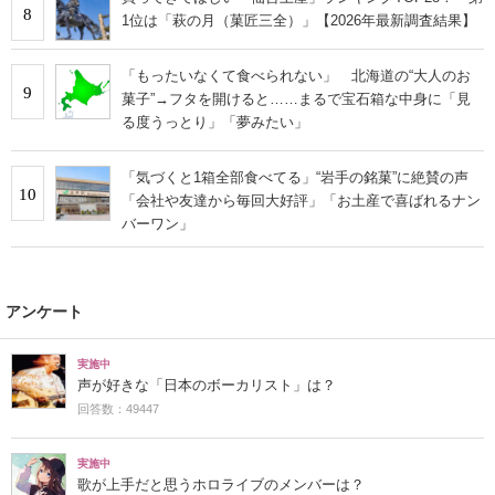
8
1位は「萩の月（菓匠三全）」【2026年最新調査結果】
「もったいなくて食べられない」 北海道の“大人のお
9
菓子”→フタを開けると……まるで宝石箱な中身に「見
る度うっとり」「夢みたい」
「気づくと1箱全部食べてる」“岩手の銘菓”に絶賛の声
10
「会社や友達から毎回大好評」「お土産で喜ばれるナン
バーワン」
アンケート
実施中
声が好きな「日本のボーカリスト」は？
回答数：49447
実施中
歌が上手だと思うホロライブのメンバーは？