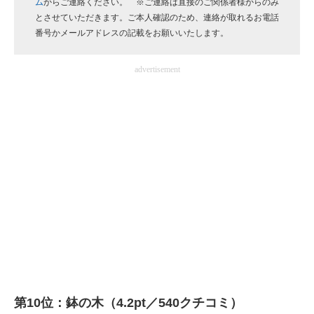
ム
からご連絡ください。 ※ご連絡は直接のご関係者様からのみ
企業向けIT製品の総合サイト
とさせていただきます。ご本人確認のため、連絡が取れるお電話
番号かメールアドレスの記載をお願いいたします。
IT製品の技術・比較・事例
advertisement
製造業のIT導入・活用を支援
モノづくり技術者専門サイト
エレクトロニクス専門サイト
電子設計の基本と応用
エネルギーの専門メディア
建設×テクノロジーの最前線
ちょっと気になるネットの話題
第10位：鉢の木（4.2pt／540クチコミ）