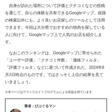
自身が訪れた場所について評価とクチコミなどの投稿
ITの今と未来を見通す
を通じて、自らの体験を共有できるGoogleマップ。経路
の検索以外にも、より良いお店探しのツールとして活用
スマホと通信の最新トレンド
できます。今回は大分県でおすすめの焼肉を探している
進化するPCとデバイスの未来
人に向けて、Googleマップ上で人気のお店を紹介しま
す。
好きが集まる 比べて選べる
なおこのランキングは、Googleマップに寄せられた
ビジネスと働き方のヒント
「ユーザー評価」「クチコミ件数」「価格フィルタ」
AI活用のいまが分かる
「評価フィルタ」などに基づいて作成された、2024年8
月2日時点のものです。ではさっそく上位の結果を見て
企業ITのトレンドを詳説
いきましょう。
経営リーダーのコミュニティ
※本ページはアフィリエイトプログラムによる収益を得ています
マーケ×ITの今がよく分かる
筆者：びぶぐるマン
ITエンジニア向け専門サイト