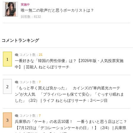
実施中
唯一無二の歌声だと思うボーカリストは？
回答数：8132
コメントランキング
コメント数：
21
1
一番好きな「韓国の男性俳優」は？【2026年版・人気投票実施
中】 | 芸能人 ねとらぼリサーチ
コメント数：
7
2
「もっと早く買えば良かった」 カインズの“車内遮光カーテ
ン”が大人気 「プライバシーも保てて安心」「ぐっすり眠れま
した」（2/2） | ライフ ねとらぼリサーチ：2ページ目
コメント数：
7
3
兵庫県の「ケーキ」の名店10選！ 一番うまいと思う店はどこ？
【7月12日は「デコレーションケーキの日」！】（2/4） | 兵庫県