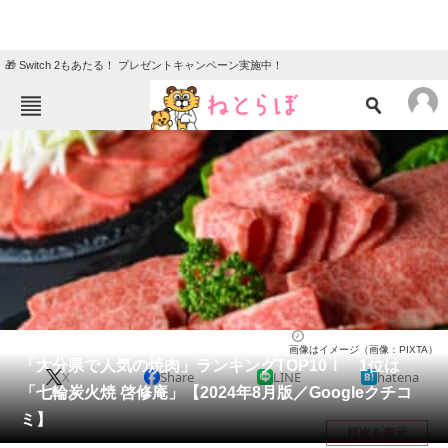
🎁 Switch 2もあたる！ プレゼントキャンペーン実施中！
ねとらぼメニュー
TOP
ニュース
エンタメ
クイズ
グルメ
地域
住まい
教育・育児
動物
リサーチ
大分県
2024/08/02 16:25（公開）
画像はイメージ（画像：PIXTA）
会員記事
「大分県で人気の焼肉」ランキングTOP10！ 1位は
X
Share
LINE
hatena
「七輪炭火焼 啓修庵」【2024年8月版／Googleクチコ
メディア
ミ】
目次を表示
注目記事を集めた総合ページ