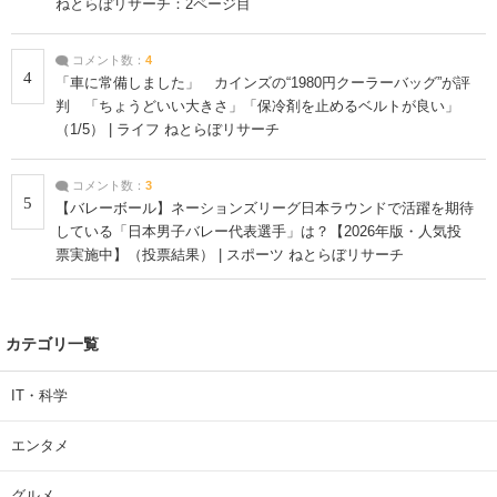
ねとらぼリサーチ：2ページ目
コメント数：
4
4
「車に常備しました」 カインズの“1980円クーラーバッグ”が評
判 「ちょうどいい大きさ」「保冷剤を止めるベルトが良い」
（1/5） | ライフ ねとらぼリサーチ
コメント数：
3
5
【バレーボール】ネーションズリーグ日本ラウンドで活躍を期待
している「日本男子バレー代表選手」は？【2026年版・人気投
票実施中】（投票結果） | スポーツ ねとらぼリサーチ
カテゴリ一覧
IT・科学
エンタメ
グルメ