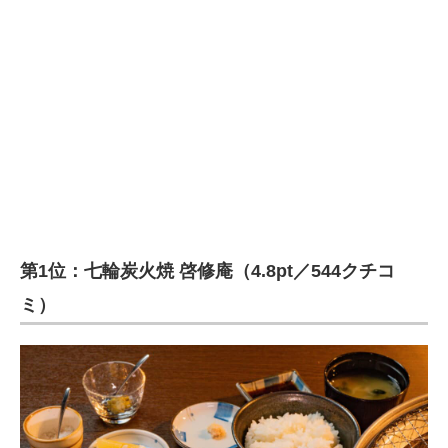
第1位：七輪炭火焼 啓修庵（4.8pt／544クチコ
ミ）