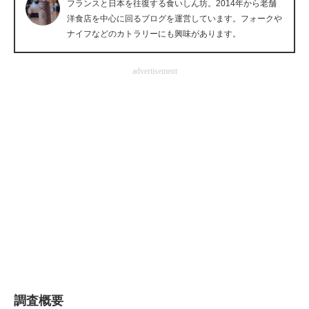
フランスと日本を往復する食いしん坊。2014年から老舗
企業向けIT製品の総合サイト
洋食店を中心に回るブログを運営しています。フォークや
ナイフなどのカトラリーにも興味があります。
IT製品の技術・比較・事例
advertisement
製造業のIT導入・活用を支援
モノづくり技術者専門サイト
エレクトロニクス専門サイト
電子設計の基本と応用
エネルギーの専門メディア
建設×テクノロジーの最前線
ちょっと気になるネットの話題
調査概要