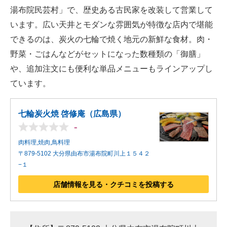
湯布院民芸村」で、歴史ある古民家を改装して営業して
います。広い天井とモダンな雰囲気が特徴な店内で堪能
できるのは、炭火の七輪で焼く地元の新鮮な食材。肉・
野菜・ごはんなどがセットになった数種類の「御膳」
や、追加注文にも便利な単品メニューもラインアップし
ています。
七輪炭火焼 啓修庵（広島県）
-
肉料理,焼肉,鳥料理
〒879-5102 大分県由布市湯布院町川上１５４２
−１
店舗情報を見る・クチコミを投稿する