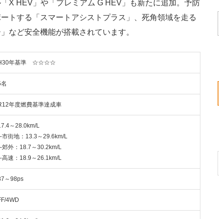
X HEV」や「プレミアム G HEV」も新たに追加。予防
ポートする「スマートアシストプラス」、死角領域を走る
ー」など安全機能が搭載されています。
H30年基準 ☆☆☆☆
5名
R12年度燃費基準達成車
17.4～28.0km/L
└市街地：13.3～29.6km/L
└郊外：18.7～30.2km/L
└高速：18.9～26.1km/L
87～98ps
FF/4WD