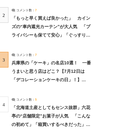
コメント数：
7
2
「もっと早く買えば良かった」 カイン
ズの“車内遮光カーテン”が大人気 「プ
ライバシーも保てて安心」「ぐっすり眠
れました」（2/2） | ライフ ねとらぼリ
サーチ：2ページ目
コメント数：
7
3
兵庫県の「ケーキ」の名店10選！ 一番
うまいと思う店はどこ？【7月12日は
「デコレーションケーキの日」！】
（2/4） | 兵庫県 ねとらぼリサーチ：2ペ
ージ目
コメント数：
5
4
「北海道土産としてもセンス抜群」六花
亭の“店舗限定”お菓子が人気 「こんな
の初めて」「箱買いするべきだった」
（1/2） | 北海道 ねとらぼリサーチ