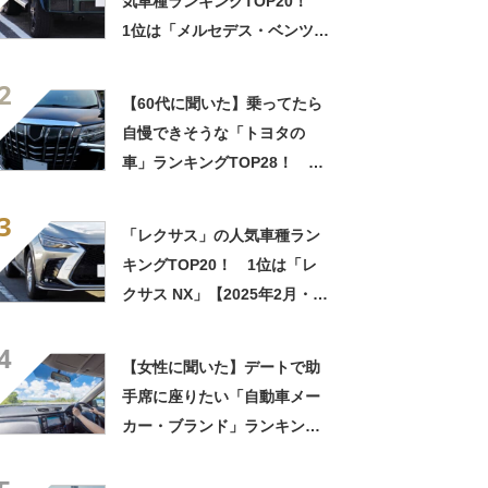
気車種ランキングTOP20！
1位は「メルセデス・ベンツ G
クラス」【2025年4月・カー
2
センサー調べ】
【60代に聞いた】乗ってたら
自慢できそうな「トヨタの
車」ランキングTOP28！ 第
1位は「アルファード」
3
【2025年最新調査結果】
「レクサス」の人気車種ラン
キングTOP20！ 1位は「レ
クサス NX」【2025年2月・カ
ーセンサー調べ】
4
【女性に聞いた】デートで助
手席に座りたい「自動車メー
カー・ブランド」ランキング
TOP29！ 第1位は「メルセ
デス・ベンツ」【2025年最新