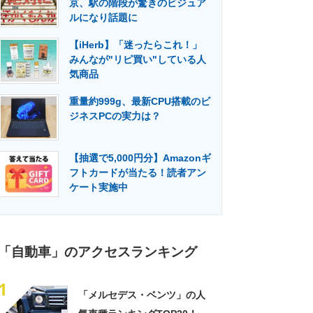
京、駅の階段が驚きのビジュア
門メディア
建設×テクノロジーの最前線
ルになり話題に
【iHerb】「迷ったらこれ！」
みんなが"リピ買い"している人
気商品
重量約999g、最新CPU搭載のビ
ジネスPCの実力は？
【抽選で5,000円分】Amazonギ
フトカードが当たる！読者アン
ケート実施中
「自動車」のアクセスランキング
1
「メルセデス・ベンツ」の人