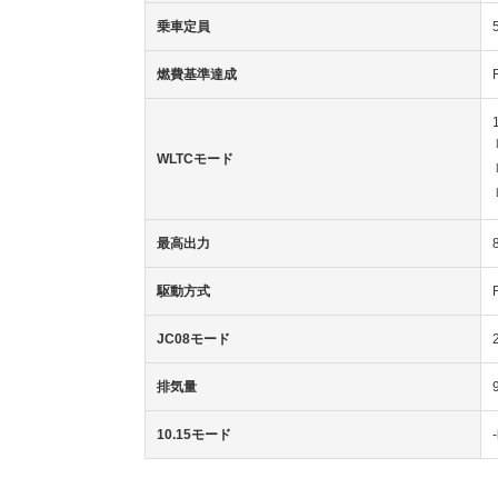
乗車定員
燃費基準達成
WLTCモード
最高出力
駆動方式
JC08モード
排気量
10.15モード