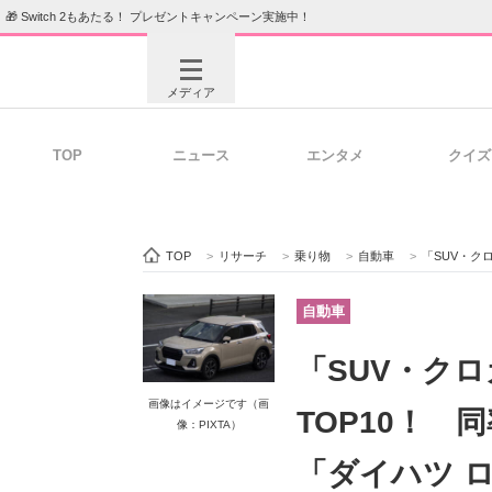
🎁 Switch 2もあたる！ プレゼントキャンペーン実施中！
メディア
TOP
ニュース
エンタメ
クイズ
注目記事を集めた総合ページ
ITの今
TOP
>
リサーチ
>
乗り物
>
自動車
>
「SUV・クロカン」
ビジネスと働き方のヒント
AI活用
自動車
「SUV・ク
ITエンジニア向け専門サイト
企業向けI
画像はイメージです（画
TOP10！ 
像：PIXTA）
「ダイハツ 