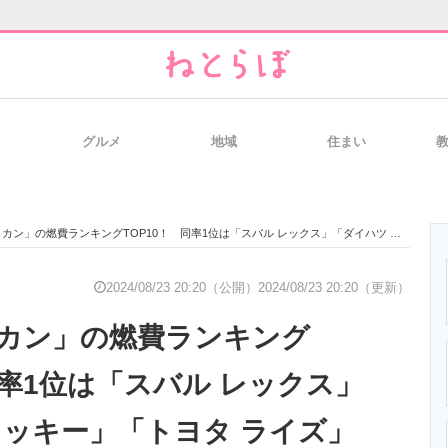
グルメ
地域
住まい
と未来を見通す
スマホと通信の最新トレンド
進化するPCとデ
の燃費ランキングTOP10！ 同率1位は「スバル レックス」「ダイハツ ロッキー」「トヨタ ライズ」【2024年8月・カーセンサー調べ】
のいまが分かる
企業ITのトレンドを詳説
経営リーダーの
2024/08/23 20:20（公開）
2024/08/23 20:20（更新）
ロカン」の燃費ランキング
T製品の総合サイト
IT製品の技術・比較・事例
製造業のIT導入
同率1位は「スバル レックス」
ロッキー」「トヨタ ライズ」