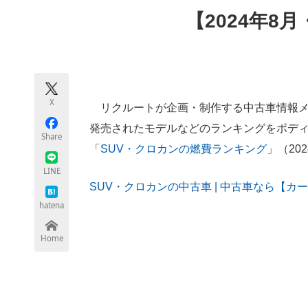
モノづくり技術者専門サイト
エレクトロ
【2024年8
ちょっと気になるネットの話題
X
リクルートが企画・制作する中古車情報メ
発売されたモデルなどのランキングをボデ
Share
「
SUV・クロカンの燃費ランキング
」（20
LINE
SUV・クロカンの中古車 | 中古車なら【カーセンサーn
hatena
Home