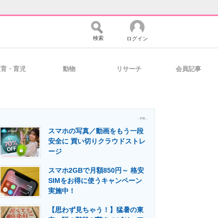
検索
ログイン
教育・育児
動物
リサーチ
会員記事
バイスの未来
好きが集まる 比べて選べる
- PR -
スマホの写真／動画をもう一段
コミュニティ
マーケ×ITの今がよく分かる
安全に 買い切りクラウドストレ
ージ
スマホ2GBで月額850円～ 格安
・活用を支援
SIMをお得に使うキャンペーン
実施中！
【思わず見ちゃう！】猛暑の東