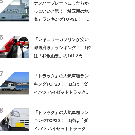
5
ナンバープレートにしたらか
調査結果】
っこいいと思う「埼玉県の地
名」ランキングTOP31！ 第
1位は「秩父」【2023年最新
6
投票結果】
「レギュラーガソリンが安い
都道府県」ランキング！ 1位
は「和歌山県」の161.2円
【2024年1月11日時点】
7
「トラック」の人気車種ラン
キングTOP20！ 1位は「ダ
イハツ ハイゼットトラック」
【2024年6月・カーセンサー
8
調べ】
「トラック」の人気車種ラン
キングTOP20！ 1位は「ダ
イハツ ハイゼットトラック」