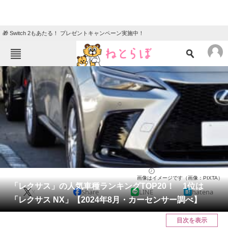
🎁 Switch 2もあたる！ プレゼントキャンペーン実施中！
ねとらぼメニュー
TOP
ニュース
エンタメ
クイズ
グルメ
地域
住まい
教育・育児
動物
リサーチ
自動車
2024/08/27 20:20（公開）
画像はイメージです（画像：PIXTA）
会員記事
「レクサス」の人気車種ランキングTOP20！ 1位は
X
Share
LINE
hatena
「レクサス NX」【2024年8月・カーセンサー調べ】
メディア
目次を表示
注目記事を集めた総合ページ