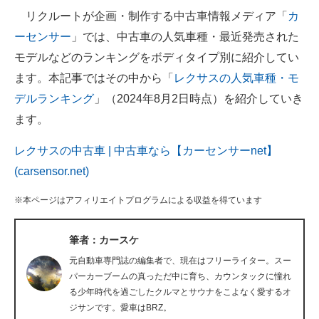
リクルートが企画・制作する中古車情報メディア「
カ
ITの今と未来を見通す
ーセンサー
」では、中古車の人気車種・最近発売された
モデルなどのランキングをボディタイプ別に紹介してい
スマホと通信の最新トレンド
ます。本記事ではその中から「
レクサスの人気車種・モ
進化するPCとデバイスの未来
デルランキング
」（2024年8月2日時点）を紹介していき
ます。
好きが集まる 比べて選べる
レクサスの中古車 | 中古車なら【カーセンサーnet】
ビジネスと働き方のヒント
(carsensor.net)
AI活用のいまが分かる
※本ページはアフィリエイトプログラムによる収益を得ています
企業ITのトレンドを詳説
筆者：カースケ
経営リーダーのコミュニティ
元自動車専門誌の編集者で、現在はフリーライター。スー
マーケ×ITの今がよく分かる
パーカーブームの真っただ中に育ち、カウンタックに憧れ
る少年時代を過ごしたクルマとサウナをこよなく愛するオ
ITエンジニア向け専門サイト
ジサンです。愛車はBRZ。