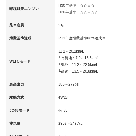
H30年基準 ☆☆☆☆
環境対策エンジン
H30年基準 ☆☆☆☆☆
乗車定員
5名
燃費基準達成
R12年度燃費基準80%達成車
11.2～20.2km/L
└市街地：7.9～16.5km/L
WLTCモード
└郊外：11.2～22.5km/L
└高速：13.5～20.8km/L
最高出力
185～279ps
駆動方式
4WD/FF
JC08モード
-km/L
排気量
2393～2487cc