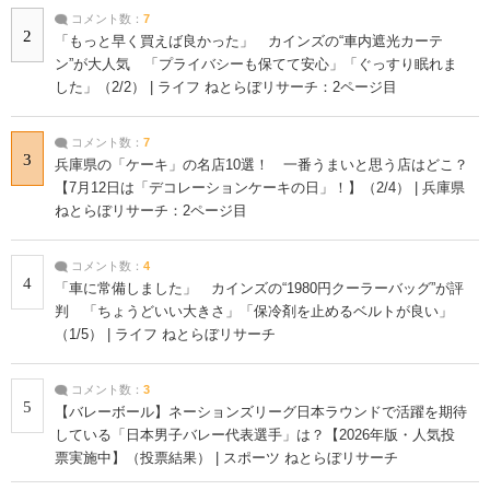
コメント数：
7
2
「もっと早く買えば良かった」 カインズの“車内遮光カーテ
ン”が大人気 「プライバシーも保てて安心」「ぐっすり眠れま
した」（2/2） | ライフ ねとらぼリサーチ：2ページ目
コメント数：
7
3
兵庫県の「ケーキ」の名店10選！ 一番うまいと思う店はどこ？
【7月12日は「デコレーションケーキの日」！】（2/4） | 兵庫県
ねとらぼリサーチ：2ページ目
コメント数：
4
4
「車に常備しました」 カインズの“1980円クーラーバッグ”が評
判 「ちょうどいい大きさ」「保冷剤を止めるベルトが良い」
（1/5） | ライフ ねとらぼリサーチ
コメント数：
3
5
【バレーボール】ネーションズリーグ日本ラウンドで活躍を期待
している「日本男子バレー代表選手」は？【2026年版・人気投
票実施中】（投票結果） | スポーツ ねとらぼリサーチ