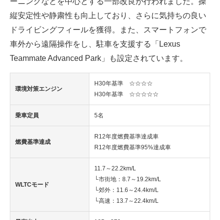
ーニングなどを中心とする一部改良が行われました。操
縦安定性や静粛性も向上しており、さらに気持ちの良い
ドライビングフィールを獲得。また、スマートフォンで
車外から遠隔操作をし、駐車を支援する「Lexus
Teammate Advanced Park」も設定されています。
H30年基準 ☆☆☆☆
環境対策エンジン
H30年基準 ☆☆☆☆☆
乗車定員
5名
R12年度燃費基準達成車
燃費基準達成
R12年度燃費基準95%達成車
11.7～22.2km/L
└市街地：8.7～19.2km/L
WLTCモード
└郊外：11.6～24.4km/L
└高速：13.7～22.4km/L