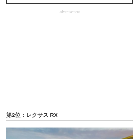
企業向けIT製品の総合サイト
advertisement
IT製品の技術・比較・事例
製造業のIT導入・活用を支援
モノづくり技術者専門サイト
エレクトロニクス専門サイト
電子設計の基本と応用
エネルギーの専門メディア
建設×テクノロジーの最前線
ちょっと気になるネットの話題
第2位：レクサス RX