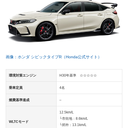
画像：ホンダ シビックタイプR（Honda公式サイト）
環境対策エンジン
H30年基準 ☆☆☆☆☆
乗車定員
4名
燃費基準達成
–
12.5km/L
└市街地：8.6km/L
WLTCモード
└郊外：13.1km/L