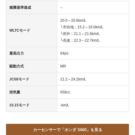
企業向けIT製品の総合サイト
燃費基準達成
–
IT製品の技術・比較・事例
20.0～20.6km/L
└市街地：15.2～16.0km/L
WLTCモード
製造業のIT導入・活用を支援
└郊外：21.1～21.6km/L
└高速：22.3～22.7km/L
モノづくり技術者専門サイト
最高出力
64ps
エレクトロニクス専門サイト
駆動方式
MR
電子設計の基本と応用
JC08モード
21.2～24.2km/L
エネルギーの専門メディア
排気量
658cc
建設×テクノロジーの最前線
10.15モード
-km/L
ちょっと気になるネットの話題
カーセンサーで「ホンダ S660」を見る