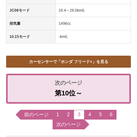
JC08モード
16.4～28.0km/L
排気量
1496cc
10.15モード
-km/L
カーセンサーで「ホンダ フリード+」を見る
第10位～
前のページ
1
2
3
4
5
6
次のページ