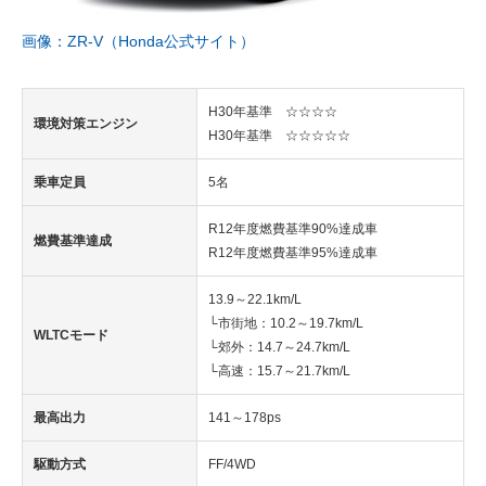
画像：ZR-V（Honda公式サイト）
H30年基準 ☆☆☆☆
環境対策エンジン
H30年基準 ☆☆☆☆☆
乗車定員
5名
R12年度燃費基準90%達成車
燃費基準達成
R12年度燃費基準95%達成車
13.9～22.1km/L
└市街地：10.2～19.7km/L
WLTCモード
└郊外：14.7～24.7km/L
└高速：15.7～21.7km/L
最高出力
141～178ps
駆動方式
FF/4WD