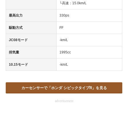
└高速：15.0km/L
最高出力
330ps
駆動方式
FF
JC08モード
-km/L
排気量
1995cc
10.15モード
-km/L
カーセンサーで「ホンダ シビックタイプR」を見る
advertisement