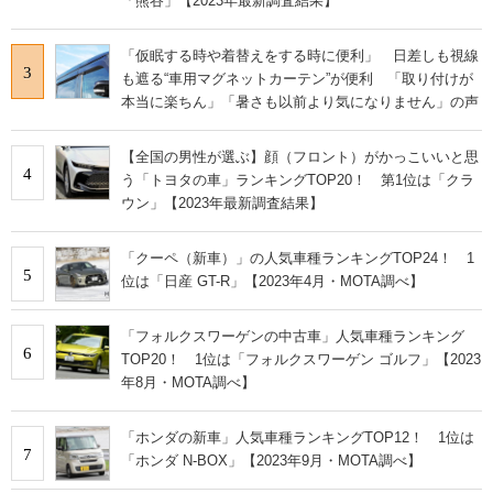
「熊谷」【2023年最新調査結果】
「仮眠する時や着替えをする時に便利」 日差しも視線
3
も遮る“車用マグネットカーテン”が便利 「取り付けが
本当に楽ちん」「暑さも以前より気になりません」の声
【全国の男性が選ぶ】顔（フロント）がかっこいいと思
4
う「トヨタの車」ランキングTOP20！ 第1位は「クラ
ウン」【2023年最新調査結果】
「クーペ（新車）」の人気車種ランキングTOP24！ 1
5
位は「日産 GT-R」【2023年4月・MOTA調べ】
「フォルクスワーゲンの中古車」人気車種ランキング
6
TOP20！ 1位は「フォルクスワーゲン ゴルフ」【2023
年8月・MOTA調べ】
「ホンダの新車」人気車種ランキングTOP12！ 1位は
7
「ホンダ N-BOX」【2023年9月・MOTA調べ】