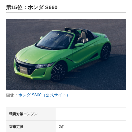
第15位：ホンダ S660
ITの今と未来を見通す
スマホと通信の最新トレンド
進化するPCとデバイスの未来
好きが集まる 比べて選べる
ビジネスと働き方のヒント
AI活用のいまが分かる
企業ITのトレンドを詳説
画像：
ホンダ S660（公式サイト）
経営リーダーのコミュニティ
マーケ×ITの今がよく分かる
環境対策エンジン
–
ITエンジニア向け専門サイト
乗車定員
2名