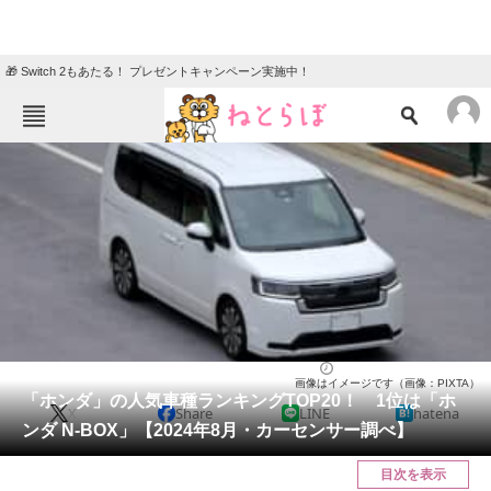
🎁 Switch 2もあたる！ プレゼントキャンペーン実施中！
ねとらぼメニュー
TOP
ニュース
エンタメ
クイズ
グルメ
地域
住まい
教育・育児
動物
リサーチ
自動車
2024/08/27 15:05（公開）
画像はイメージです（画像：PIXTA）
会員記事
「ホンダ」の人気車種ランキングTOP20！ 1位は「ホ
X
Share
LINE
hatena
ンダ N-BOX」【2024年8月・カーセンサー調べ】
メディア
目次を表示
注目記事を集めた総合ページ