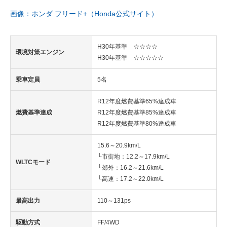
画像：ホンダ フリード+（Honda公式サイト）
H30年基準 ☆☆☆☆
環境対策エンジン
H30年基準 ☆☆☆☆☆
乗車定員
5名
R12年度燃費基準65%達成車
燃費基準達成
R12年度燃費基準85%達成車
R12年度燃費基準80%達成車
15.6～20.9km/L
└市街地：12.2～17.9km/L
WLTCモード
└郊外：16.2～21.6km/L
└高速：17.2～22.0km/L
最高出力
110～131ps
駆動方式
FF/4WD