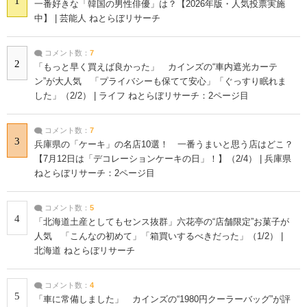
1
一番好きな「韓国の男性俳優」は？【2026年版・人気投票実施
中】 | 芸能人 ねとらぼリサーチ
コメント数：
7
2
「もっと早く買えば良かった」 カインズの“車内遮光カーテ
ン”が大人気 「プライバシーも保てて安心」「ぐっすり眠れま
した」（2/2） | ライフ ねとらぼリサーチ：2ページ目
コメント数：
7
3
兵庫県の「ケーキ」の名店10選！ 一番うまいと思う店はどこ？
【7月12日は「デコレーションケーキの日」！】（2/4） | 兵庫県
ねとらぼリサーチ：2ページ目
コメント数：
5
4
「北海道土産としてもセンス抜群」六花亭の“店舗限定”お菓子が
人気 「こんなの初めて」「箱買いするべきだった」（1/2） |
北海道 ねとらぼリサーチ
コメント数：
4
5
「車に常備しました」 カインズの“1980円クーラーバッグ”が評