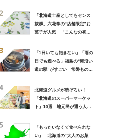
バーワン」「会社や友達から
2
毎回大好評」
「北海道土産としてもセンス
抜群」六花亭の“店舗限定”お
菓子が人気 「こんなの初め
て」「箱買いするべきだっ
3
た」
「1日いても飽きない」「雨の
日でも遊べる」福島の“海沿い
道の駅”がすごい 常磐ものグ
ルメ、無料屋内遊び場、太平
4
洋一望フードコートまで
北海道グルメが勢ぞろい！
「北海道のスーパーマーケッ
ト」10選 地元民が通う人気
店とは？
5
「もったいなくて食べられな
い」 北海道の“大人のお菓