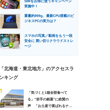
SIMをお得に使うキャンペーン
門メディア
建設×テクノロジーの最前線
実施中！
重量約999g、最新CPU搭載のビ
ジネスPCの実力は？
スマホの写真／動画をもう一段
安全に 買い切りクラウドストレ
ージ
「北海道・東北地方」のアクセスラ
ンキング
1
「気づくと1箱全部食べて
る」“岩手の銘菓”に絶賛の
声 「お土産で喜ばれるナン