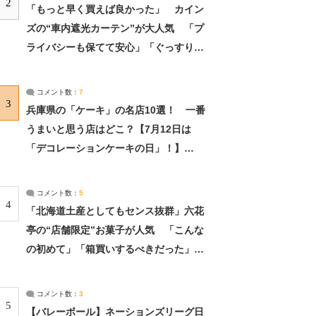
2
「もっと早く買えば良かった」 カイン
ズの“車内遮光カーテン”が大人気 「プ
ライバシーも保てて安心」「ぐっすり眠
れました」（2/2） | ライフ ねとらぼリ
サーチ：2ページ目
コメント数：
7
3
兵庫県の「ケーキ」の名店10選！ 一番
うまいと思う店はどこ？【7月12日は
「デコレーションケーキの日」！】
（2/4） | 兵庫県 ねとらぼリサーチ：2ペ
ージ目
コメント数：
5
4
「北海道土産としてもセンス抜群」六花
亭の“店舗限定”お菓子が人気 「こんな
の初めて」「箱買いするべきだった」
（1/2） | 北海道 ねとらぼリサーチ
コメント数：
3
5
【バレーボール】ネーションズリーグ日