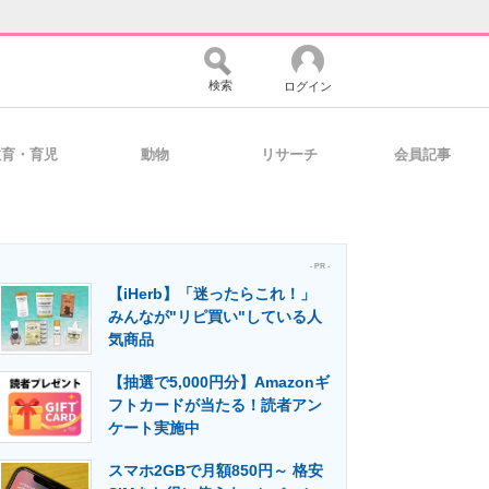
検索
ログイン
教育・育児
動物
リサーチ
会員記事
バイスの未来
好きが集まる 比べて選べる
- PR -
【iHerb】「迷ったらこれ！」
コミュニティ
マーケ×ITの今がよく分かる
みんなが"リピ買い"している人
気商品
【抽選で5,000円分】Amazonギ
・活用を支援
フトカードが当たる！読者アン
ケート実施中
スマホ2GBで月額850円～ 格安