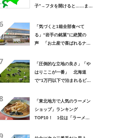
子”→フタを開けると……まる
で宝石箱な中身に「見る度う
6
っとり」「夢みたい」
「気づくと1箱全部食べて
る」“岩手の銘菓”に絶賛の
声 「お土産で喜ばれるナン
バーワン」「会社や友達から
7
毎回大好評」
「圧倒的な立地の良さ」「や
はりここが一番」 北海道
で“1万円以下で泊まれるビジ
ネスホテル”人気1位に「無料
8
の朝食サービスがうれしい」
「東北地方で人気のラーメン
「大浴場もあるので疲れが取
ショップ」ランキング
れます！」の声
TOP10！ 1位は「ラーメン
ショップ 平泉店」【2024年7
9
月版／Googleクチコミ】