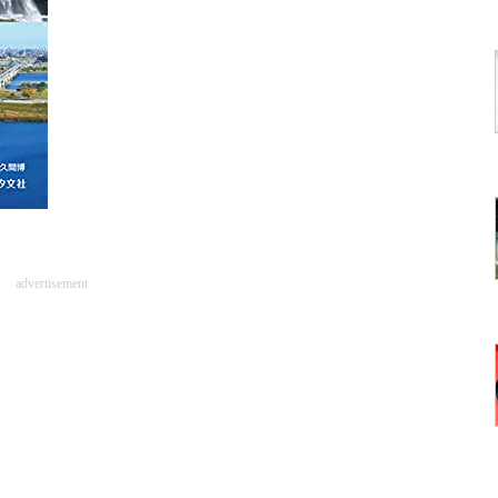
advertisement