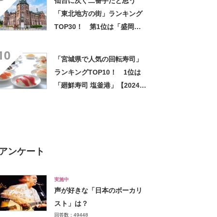
仙台に次ぐ二番手だと思う
「東北地方の街」ランキング
TOP30！ 第1位は「盛岡
市」【2026年最新調査結果】
10
「宮城県で人気の回転寿司」
ランキングTOP10！ 1位は
「廻鮮寿司 塩釜港」【2024年
4月版／Googleクチコミ調
べ】
アンケート
実施中
声が好きな「日本のボーカリ
スト」は？
回答数：49448