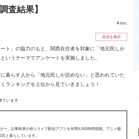
ニクス専門サイト
電子設計の基本と応用
エネルギーの専
新調査結果】
hiro.
目次を表示
ート」の協力のもと、関西在住者を対象に「地元民しか
」というテーマでアンケートを実施しました。
に暮らす人から「地元民しか読めない」と思われていた
そくランキングを上位から見ていきましょう！
得ています
ー。記事執筆の傍らライブ配信アプリを年間4,000時間視聴。アニメ鑑
2匹と暮らしています。