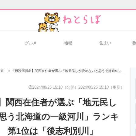
グルメ
地域
住まい
と未来を見通す
スマホと通信の最新トレンド
進化するPCとデ
海道
>
【難読河川名】関西在住者が選ぶ「地元民しか読めないと思う北海道の一級河川」ランキングTOP12！ 第1位は「後志利別川」【2024年最新調査結果】
のいまが分かる
企業ITのトレンドを詳説
経営リーダーの
2024/08/25 15:10（公開）
2024/08/25 15:10（更新）
】関西在住者が選ぶ「地元民し
T製品の総合サイト
IT製品の技術・比較・事例
製造業のIT導入
思う北海道の一級河川」ランキ
！ 第1位は「後志利別川」