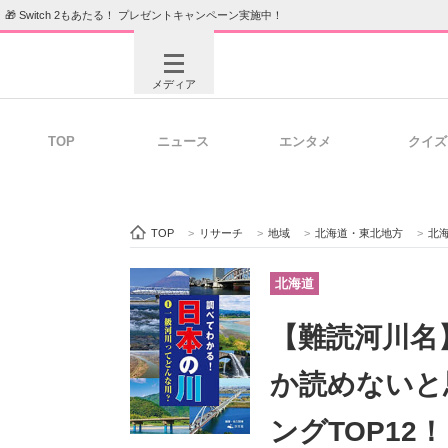
🎁 Switch 2もあたる！ プレゼントキャンペーン実施中！
メディア
TOP
ニュース
エンタメ
クイズ
注目記事を集めた総合ページ
ITの今
TOP
>
リサーチ
>
地域
>
北海道・東北地方
>
北
ビジネスと働き方のヒント
AI活用
北海道
【難読河川名
ITエンジニア向け専門サイト
企業向けI
か読めないと
ングTOP12