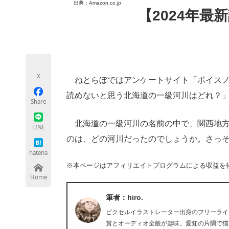
出典：Amazon.co.jp
モノづくり技術者専門サイト
エレクトロ
【2024年最
ちょっと気になるネットの話題
X
ねとらぼではアンケートサイト「ボイスノ
読めないと思う北海道の一級河川はどれ？
Share
北海道の一級河川の名前の中で、関西地方
LINE
のは、どの河川だったのでしょうか。さっ
hatena
※本ページはアフィリエイトプログラムによる収益を
Home
筆者：hiro.
ピクセルイラストレーター出身のフリーライタ
賞とオーディオ全般が趣味。愛知の片隅で猫