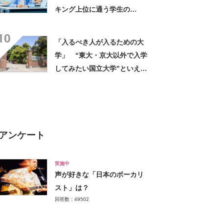
キング上位に通う学生の
声！ 「進学校から来ている
10
人がたくさん」「専門分野は
「入るべき人が入るための大
かなり本格的」
学」 “東大・京大以外で入学
してみたい国立大学”といえ
ば？ 女性が選ぶ上位に「徹
底的に学べる」「世の中にあ
る大学の中で一二を争うレベ
ルの先端設備」の声
アンケート
実施中
声が好きな「日本のボーカリ
スト」は？
回答数：49502