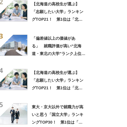
2
門性」「今1番熱い大学」
【北海道の高校生が選ぶ】
「志願したい大学」ランキン
グTOP21！ 第1位は「北海
学園大学」【2026年最新調査
3
結果】
「偏差値以上の価値があ
る」 就職評価が高い“北海
道・東北の大学”ランク上位に
集まった声！「就職に強い専
4
門性」「今1番熱い大学」
【北海道の高校生が選ぶ】
「志願したい大学」ランキン
グTOP21！ 第1位は「北海
学園大学」【2026年最新調査
5
結果】
東大・京大以外で就職力が高
いと思う「国立大学」ランキ
ングTOP30！ 第1位は「一