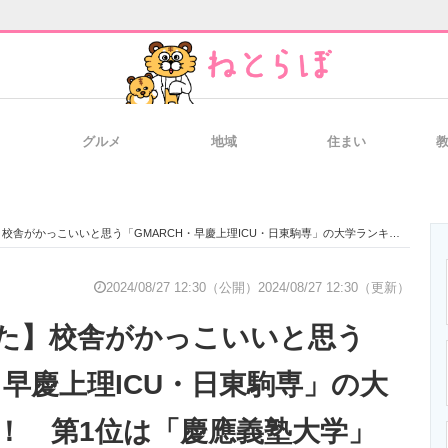
グルメ
地域
住まい
と未来を見通す
スマホと通信の最新トレンド
進化するPCとデ
こいいと思う「GMARCH・早慶上理ICU・日東駒専」の大学ランキング！ 第1位は「慶應義塾大学」【2023年最新調査結果】
のいまが分かる
企業ITのトレンドを詳説
経営リーダーの
2024/08/27 12:30（公開）
2024/08/27 12:30（更新）
た】校舎がかっこいいと思う
T製品の総合サイト
IT製品の技術・比較・事例
製造業のIT導入
・早慶上理ICU・日東駒専」の大
！ 第1位は「慶應義塾大学」