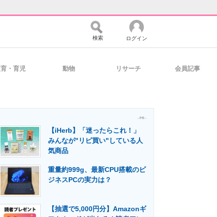
検索
ログイン
教育・育児
動物
リサーチ
会員記事
バイスの未来
好きが集まる 比べて選べる
- PR -
【iHerb】「迷ったらこれ！」
コミュニティ
マーケ×ITの今がよく分かる
みんなが"リピ買い"している人
気商品
重量約999g、最新CPU搭載のビ
・活用を支援
ジネスPCの実力は？
【抽選で5,000円分】Amazonギ