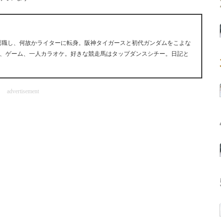
早期退職し、何故かライターに転身。阪神タイガースと初代ガンダムをこよな
、ゲーム、一人カラオケ。好きな競走馬はタップダンスシチー。日記と
advertisement