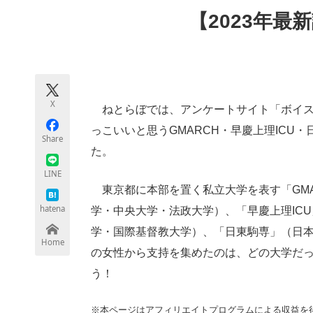
モノづくり技術者専門サイト
エレクトロ
【2023年最
ちょっと気になるネットの話題
X
ねとらぼでは、アンケートサイト「ボイス
っこいいと思うGMARCH・早慶上理ICU
Share
た。
LINE
東京都に本部を置く私立大学を表す「GMA
hatena
学・中央大学・法政大学）、「早慶上理IC
学・国際基督教大学）、「日東駒専」（日
Home
の女性から支持を集めたのは、どの大学だ
う！
※本ページはアフィリエイトプログラムによる収益を