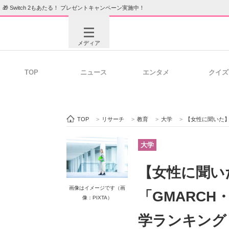
🎁 Switch 2もあたる！ プレゼントキャンペーン実施中！
メディア
TOP
ニュース
エンタメ
クイズ
注目記事を集めた総合ページ
ITの今
TOP
>
リサーチ
>
教育
>
大学
>
【女性に聞いた】校舎がかっ
ビジネスと働き方のヒント
AI活用
大学
【女性に聞い
ITエンジニア向け専門サイト
企業向けI
画像はイメージです（画
「GMARCH
像：PIXTA）
学ランキング