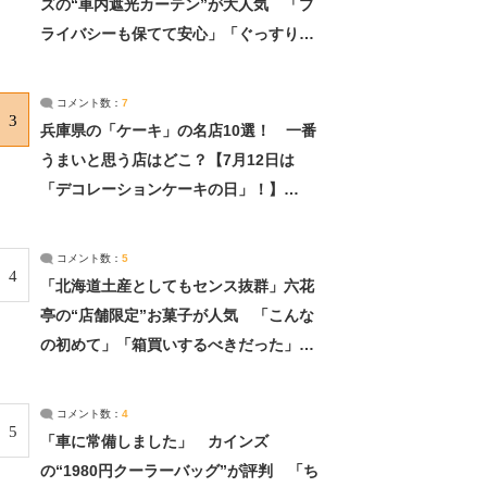
ズの“車内遮光カーテン”が大人気 「プ
ライバシーも保てて安心」「ぐっすり眠
れました」（2/2） | ライフ ねとらぼリ
サーチ：2ページ目
コメント数：
7
3
兵庫県の「ケーキ」の名店10選！ 一番
うまいと思う店はどこ？【7月12日は
「デコレーションケーキの日」！】
（2/4） | 兵庫県 ねとらぼリサーチ：2ペ
ージ目
コメント数：
5
4
「北海道土産としてもセンス抜群」六花
亭の“店舗限定”お菓子が人気 「こんな
の初めて」「箱買いするべきだった」
（1/2） | 北海道 ねとらぼリサーチ
コメント数：
4
5
「車に常備しました」 カインズ
の“1980円クーラーバッグ”が評判 「ち