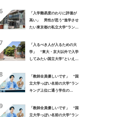
橋大学」【2026年最新調査結
6
果】
「入学難易度のわりに評価が
高い」 男性が思う“進学させ
たい東京都の私立大学”ランキ
ング上位に学生の声！「クラ
7
スの人と仲良くなりやすい」
「入るべき人が入るための大
「他大学にない学科も」
学」 “東大・京大以外で入学
してみたい国立大学”といえ
ば？ 女性が選ぶ上位に「徹
8
底的に学べる」「世の中にあ
「教師全員優しいです」 “国
る大学の中で一二を争うレベ
立大学っぽい名前の大学”ラン
ルの先端設備」の声
キング上位に通う学生の
声！ 「進学校から来ている
9
人がたくさん」「専門分野は
「教師全員優しいです」 “国
かなり本格的」
立大学っぽい名前の大学”ラン