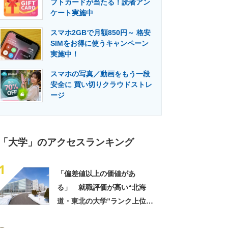
フトカードが当たる！読者アン
門メディア
建設×テクノロジーの最前線
ケート実施中
スマホ2GBで月額850円～ 格安
SIMをお得に使うキャンペーン
実施中！
スマホの写真／動画をもう一段
安全に 買い切りクラウドストレ
ージ
「大学」のアクセスランキング
1
「偏差値以上の価値があ
る」 就職評価が高い“北海
道・東北の大学”ランク上位に
集まった声！「就職に強い専