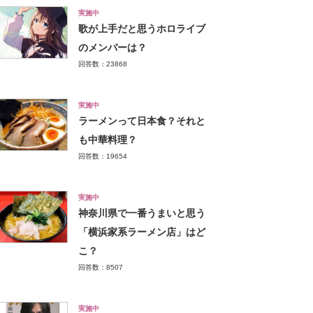
実施中
歌が上手だと思うホロライブ
のメンバーは？
回答数：23868
実施中
ラーメンって日本食？それと
も中華料理？
回答数：19654
実施中
神奈川県で一番うまいと思う
「横浜家系ラーメン店」はど
こ？
回答数：8507
実施中