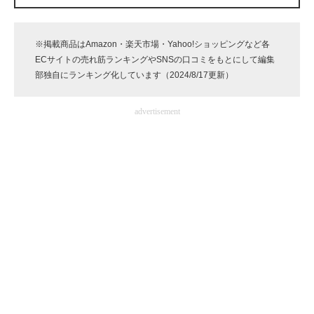
企業向けIT製品の総合サイト
※掲載商品はAmazon・楽天市場・Yahoo!ショッピングなど各
IT製品の技術・比較・事例
ECサイトの売れ筋ランキングやSNSの口コミをもとにして編集
部独自にランキング化しています（2024/8/17更新）
製造業のIT導入・活用を支援
モノづくり技術者専門サイト
advertisement
エレクトロニクス専門サイト
電子設計の基本と応用
エネルギーの専門メディア
建設×テクノロジーの最前線
ちょっと気になるネットの話題