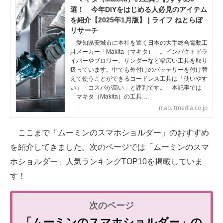
選！ 今年DIYをはじめる人必見のアイテム
を紹介【2025年1月版】 | ライフ ねとらぼ
リサーチ
愛知県安城市に本社を置く日本の大手総合電動工
具メーカー「Makita（マキタ）」。インパクトドラ
イバーやブロワー、サンダーなど幅広い工具を取り
扱っています。中でも外付けのバッテリーを付け替
えて使うことができるコードレス工具は「使いやす
い」「コスパが高い」と評判です。 本記事では
「マキタ（Makita）の工具…
nlab.itmedia.co.jp
ここまで「ムーミンのスマホショルダー」のおすすめ
を紹介してきました。次のページでは「ムーミンのスマ
ホショルダー」人気ランキングTOP10を掲載していま
す！
「ムーミンのスマホショルダー」の