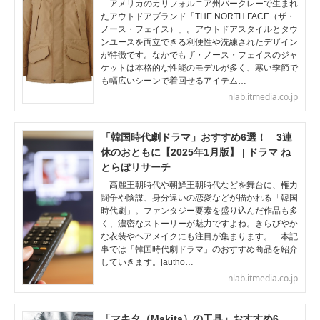
アメリカのカリフォルニア州バークレーで生まれ
たアウトドアブランド「THE NORTH FACE（ザ・
ノース・フェイス）」。アウトドアスタイルとタウ
ンユースを両立できる利便性や洗練されたデザイン
が特徴です。なかでもザ・ノース・フェイスのジャ
ケットは本格的な性能のモデルが多く、寒い季節で
も幅広いシーンで着回せるアイテム…
nlab.itmedia.co.jp
「韓国時代劇ドラマ」おすすめ6選！ 3連
休のおともに【2025年1月版】 | ドラマ ね
とらぼリサーチ
高麗王朝時代や朝鮮王朝時代などを舞台に、権力
闘争や陰謀、身分違いの恋愛などが描かれる「韓国
時代劇」。ファンタジー要素を盛り込んだ作品も多
く、濃密なストーリーが魅力ですよね。きらびやか
な衣装やヘアメイクにも注目が集まります。 本記
事では「韓国時代劇ドラマ」のおすすめ商品を紹介
していきます。[autho…
nlab.itmedia.co.jp
「マキタ（Makita）の工具」おすすめ6