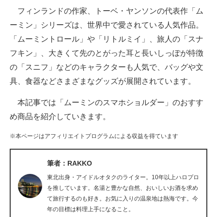
フィンランドの作家、トーベ・ヤンソンの代表作「ム
ITの今と未来を見通す
ーミン」シリーズは、世界中で愛されている人気作品。
「ムーミントロール」や「リトルミイ」、旅人の「スナ
スマホと通信の最新トレンド
フキン」、大きくて先のとがった耳と長いしっぽが特徴
進化するPCとデバイスの未来
の「スニフ」などのキャラクターも人気で、バッグや文
具、食器などさまざまなグッズが展開されています。
好きが集まる 比べて選べる
本記事では「ムーミンのスマホショルダー」のおすす
ビジネスと働き方のヒント
め商品を紹介していきます。
AI活用のいまが分かる
※本ページはアフィリエイトプログラムによる収益を得ています
企業ITのトレンドを詳説
筆者：RAKKO
経営リーダーのコミュニティ
東北出身・アイドルオタクのライター。10年以上ハロプロ
マーケ×ITの今がよく分かる
を推しています。名湯と豊かな自然、おいしいお酒を求め
て旅行するのも好き。お気に入りの温泉地は熱海です。今
ITエンジニア向け専門サイト
年の目標は料理上手になること。