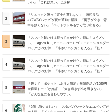
いい」「これは買い」と反響
「リュックと違って背中が蒸れない」 無印良品
2
の“2WAYバッグ”が夏の通勤に活躍 「両手が空き、背
中も熱くない」「ペットボトルもすぐ取り出せる」
「スマホと鍵だけは持って出かけたい時にちょうどい
3
い」 agnes b.（アニエスべー）の“ミニミニショルダー
バッグ”が大好評 「小さいハンカチも入る」「軽くて
旅行でも活躍します
「スマホと鍵だけは持って出かけたい時にちょうどい
4
い」 agnes b.（アニエスべー）の“ミニミニショルダー
バッグ”が大好評 「小さいハンカチも入る」「軽くて
旅行でも活躍します
「軽くて、ポケットもあり大満足」無印良品の“1990円
5
大容量トート”が好評 「大き過ぎず小さ過ぎない」
「どんな服にも合わせやすい」
「2個も買いました」 スタバの“シックなエコバッグ”が
6
大人気 「どんなコーデもワンランク上に変身」「マグ