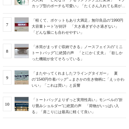
カップ型のポーチも可愛い」「たくさん入れても肩が痛
くならない」
「軽くて、ポケットもあり大満足」無印良品の“1990円
7
大容量トート”が好評 「大き過ぎず小さ過ぎない」
「どんな服にも合わせやすい」
「水筒がまっすぐ収納できる」ノースフェイスの“ミニ
8
トートバッグ”に絶賛の声 「とにかく丈夫」「欲しか
った機能が全てそろっている」
「またやってくれましたフライングタイガー」 夏
9
の“1540円巾着バッグ”→まさかの生き物柄に「えッかわ
いい」「これは買い」と反響
「トートバッグよりずっと実用性高い」モンベルの“折
10
り畳みショルダー”に絶賛の声 「荷物がいっぱい入
る」「肩こりには最高に軽くて良い」