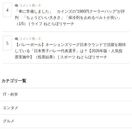
コメント数：
4
4
「車に常備しました」 カインズの“1980円クーラーバッグ”が評
判 「ちょうどいい大きさ」「保冷剤を止めるベルトが良い」
（1/5） | ライフ ねとらぼリサーチ
コメント数：
3
5
【バレーボール】ネーションズリーグ日本ラウンドで活躍を期待
している「日本男子バレー代表選手」は？【2026年版・人気投
票実施中】（投票結果） | スポーツ ねとらぼリサーチ
カテゴリ一覧
IT・科学
エンタメ
グルメ