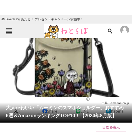
🎁 Switch 2もあたる！ プレゼントキャンペーン実施中！
ねとらぼメニュー
TOP
ニュース
エンタメ
クイズ
グルメ
地域
住まい
教育・育児
動物
リサーチ
バッグ
2024/08/25 12:45（公開）
出典：Amazon.co.jp
会員記事
大人かわいい「ムーミンのスマホショルダー」おすすめ
X
Share
LINE
hatena
6選＆AmazonランキングTOP10！【2024年8月版】
メディア
目次を表示
注目記事を集めた総合ページ