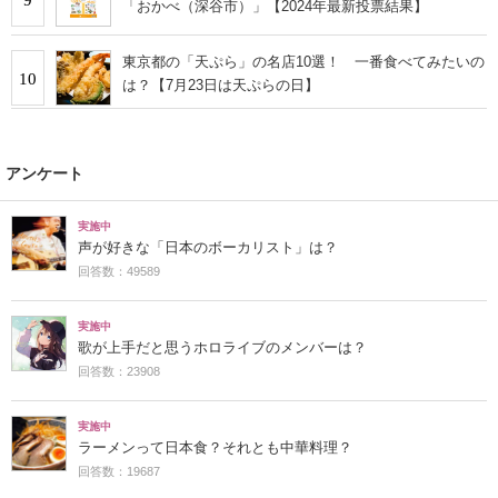
「おかべ（深谷市）」【2024年最新投票結果】
東京都の「天ぷら」の名店10選！ 一番食べてみたいの
10
は？【7月23日は天ぷらの日】
アンケート
実施中
声が好きな「日本のボーカリスト」は？
回答数：49589
実施中
歌が上手だと思うホロライブのメンバーは？
回答数：23908
実施中
ラーメンって日本食？それとも中華料理？
回答数：19687