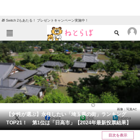
🎁 Switch 2もあたる！ プレゼントキャンペーン実施中！
ねとらぼメニュー
TOP
ニュース
エンタメ
クイズ
グルメ
地域
住まい
教育・育児
動物
リサーチ
埼玉県
2024/08/27 20:15（公開）
画像：写真AC
会員記事
【女性が選ぶ】永住したい「埼玉県の街」ランキング
X
Share
LINE
hatena
TOP21！ 第1位は「日高市」【2024年最新投票結果】
メディア
目次を表示
注目記事を集めた総合ページ