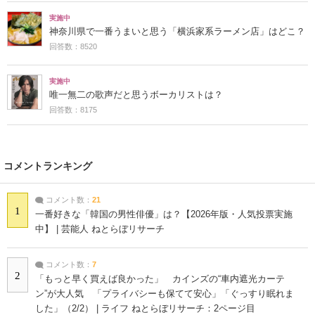
実施中
神奈川県で一番うまいと思う「横浜家系ラーメン店」はどこ？
回答数：8520
実施中
唯一無二の歌声だと思うボーカリストは？
回答数：8175
コメントランキング
コメント数：
21
1
一番好きな「韓国の男性俳優」は？【2026年版・人気投票実施
中】 | 芸能人 ねとらぼリサーチ
コメント数：
7
2
「もっと早く買えば良かった」 カインズの“車内遮光カーテ
ン”が大人気 「プライバシーも保てて安心」「ぐっすり眠れま
した」（2/2） | ライフ ねとらぼリサーチ：2ページ目