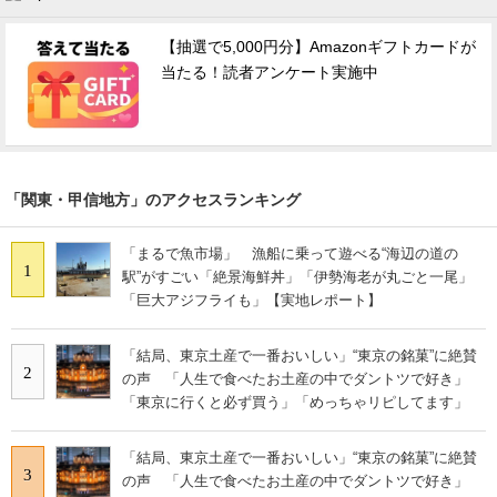
【抽選で5,000円分】Amazonギフトカードが
当たる！読者アンケート実施中
「関東・甲信地方」のアクセスランキング
「まるで魚市場」 漁船に乗って遊べる“海辺の道の
1
駅”がすごい「絶景海鮮丼」「伊勢海老が丸ごと一尾」
「巨大アジフライも」【実地レポート】
「結局、東京土産で一番おいしい」“東京の銘菓”に絶賛
2
の声 「人生で食べたお土産の中でダントツで好き」
「東京に行くと必ず買う」「めっちゃリピしてます」
「結局、東京土産で一番おいしい」“東京の銘菓”に絶賛
3
の声 「人生で食べたお土産の中でダントツで好き」