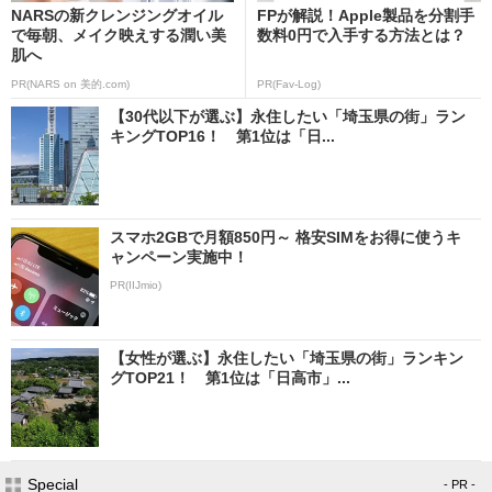
NARSの新クレンジングオイル
FPが解説！Apple製品を分割手
で毎朝、メイク映えする潤い美
数料0円で入手する方法とは？
肌へ
PR(NARS on 美的.com)
PR(Fav-Log)
【30代以下が選ぶ】永住したい「埼玉県の街」ラン
キングTOP16！ 第1位は「日...
スマホ2GBで月額850円～ 格安SIMをお得に使うキ
ャンペーン実施中！
PR(IIJmio)
【女性が選ぶ】永住したい「埼玉県の街」ランキン
グTOP21！ 第1位は「日高市」...
Special
- PR -