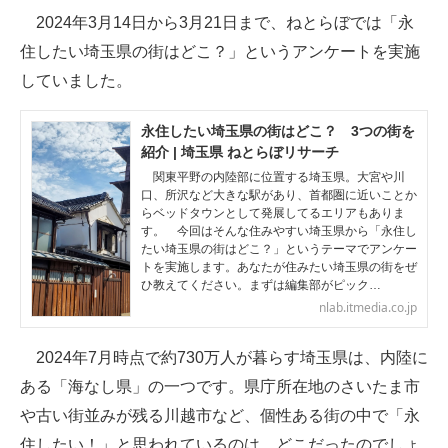
2024年3月14日から3月21日まで、ねとらぼでは「永
ITの今と未来を見通す
住したい埼玉県の街はどこ？」というアンケートを実施
していました。
スマホと通信の最新トレンド
進化するPCとデバイスの未来
永住したい埼玉県の街はどこ？ 3つの街を
紹介 | 埼玉県 ねとらぼリサーチ
好きが集まる 比べて選べる
関東平野の内陸部に位置する埼玉県。大宮や川
口、所沢など大きな駅があり、首都圏に近いことか
らベッドタウンとして発展してるエリアもありま
ビジネスと働き方のヒント
す。 今回はそんな住みやすい埼玉県から「永住し
たい埼玉県の街はどこ？」というテーマでアンケー
AI活用のいまが分かる
トを実施します。あなたが住みたい埼玉県の街をぜ
ひ教えてください。まずは編集部がピック…
企業ITのトレンドを詳説
nlab.itmedia.co.jp
経営リーダーのコミュニティ
2024年7月時点で約730万人が暮らす埼玉県は、内陸に
ある「海なし県」の一つです。県庁所在地のさいたま市
マーケ×ITの今がよく分かる
や古い街並みが残る川越市など、個性ある街の中で「永
ITエンジニア向け専門サイト
住したい！」と思われているのは、どこだったのでしょ