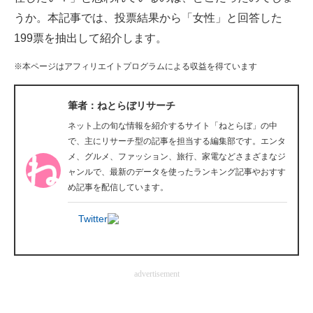
企業向けIT製品の総合サイト
うか。本記事では、投票結果から「女性」と回答した
199票を抽出して紹介します。
IT製品の技術・比較・事例
※本ページはアフィリエイトプログラムによる収益を得ています
製造業のIT導入・活用を支援
筆者：ねとらぼリサーチ
モノづくり技術者専門サイト
ネット上の旬な情報を紹介するサイト「ねとらぼ」の中
エレクトロニクス専門サイト
で、主にリサーチ型の記事を担当する編集部です。エンタ
メ、グルメ、ファッション、旅行、家電などさまざまなジ
電子設計の基本と応用
ャンルで、最新のデータを使ったランキング記事やおすす
め記事を配信しています。
エネルギーの専門メディア
Twitter
建設×テクノロジーの最前線
ちょっと気になるネットの話題
advertisement