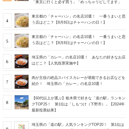
「東京に行くと必ず買う」「めっちゃリピしてます」
東京都の「チャーハン」の名店10選！ 一番うまいと思
4
う店はどこ？【8月8日はチャーハンの日！】
東京都の「チャーハン」の名店10選！ 一番うまいと思
5
う店はどこ？【8月8日はチャーハンの日！】
埼玉県の「カレー」の名店10選！ あなたの好きなお店
6
はどこ？【人気投票実施中】
肉が主役の絶品スパイスカレーが堪能できるお店などを
7
紹介！ 埼玉県の「カレー」の名店10選！
【60代以上が選ぶ】栃木県で好きな「道の駅」ランキン
8
グTOP25！ 第1位は「しもつけ（下野市）」【2024年
最新投票結果】
埼玉県の「道の駅」人気ランキングTOP20！ 第1位は
9