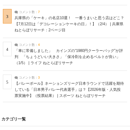
コメント数：
7
3
兵庫県の「ケーキ」の名店10選！ 一番うまいと思う店はどこ？
【7月12日は「デコレーションケーキの日」！】（2/4） | 兵庫県
ねとらぼリサーチ：2ページ目
コメント数：
4
4
「車に常備しました」 カインズの“1980円クーラーバッグ”が評
判 「ちょうどいい大きさ」「保冷剤を止めるベルトが良い」
（1/5） | ライフ ねとらぼリサーチ
コメント数：
3
5
【バレーボール】ネーションズリーグ日本ラウンドで活躍を期待
している「日本男子バレー代表選手」は？【2026年版・人気投
票実施中】（投票結果） | スポーツ ねとらぼリサーチ
カテゴリ一覧