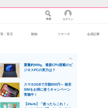
検索
ログイン
教育・育児
動物
リサーチ
会員記事
バイスの未来
好きが集まる 比べて選べる
- PR -
重量約999g、最新CPU搭載のビ
コミュニティ
マーケ×ITの今がよく分かる
ジネスPCの実力は？
スマホ2GBで月額850円～ 格安
・活用を支援
SIMをお得に使うキャンペーン
実施中！
【iHerb】「迷ったらこれ！」