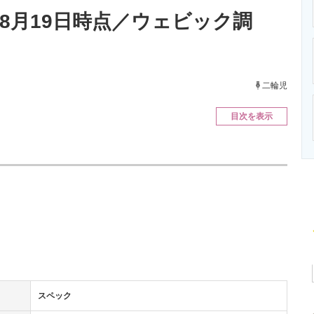
ニクス専門サイト
電子設計の基本と応用
エネルギーの専
年8月19日時点／ウェビック調
二輪児
目次を表示
スペック