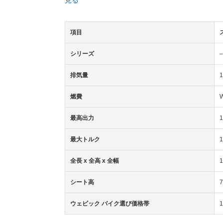
見る
項目
シリーズ
–
排気量
1
燃費
最高出力
1
最大トルク
1
全長 x 全高 x 全幅
1
シート高
ウェビック バイク選び価格帯