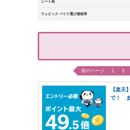
シート高
ウェビック バイク選び価格帯
前のページ
1
2
【楽天】
で！ 