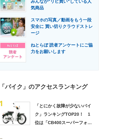
みんなが"リピ買い"している人
門メディア
建設×テクノロジーの最前線
気商品
スマホの写真／動画をもう一段
安全に 買い切りクラウドストレ
ージ
ねとらぼ 読者アンケートにご協
力をお願いします
「バイク」のアクセスランキング
1
「とにかく故障が少ないバイ
ク」ランキングTOP20！ 1
位は「CB400スーパーフォア/
ホンダ」【2023年5月16日時