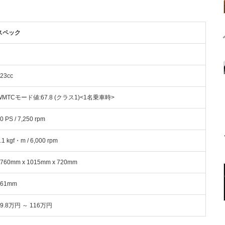
スペック
23cc
WMTCモード値:67.8 (クラス1)<1名乗車時>
0 PS / 7,250 rpm
.1 kgf・m / 6,000 rpm
760mm x 1015mm x 720mm
761mm
19.8万円 ～ 116万円