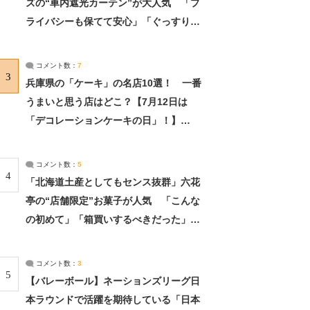
ズの“車内遮光カーテン”が大人気 「プ
ライバシーも保てて安心」「ぐっすり眠
れました」（2/2） | ライフ ねとらぼリ
サーチ：2ページ目
コメント数：
7
3
兵庫県の「ケーキ」の名店10選！ 一番
うまいと思う店はどこ？【7月12日は
「デコレーションケーキの日」！】
（2/4） | 兵庫県 ねとらぼリサーチ：2ペ
ージ目
コメント数：
5
4
「北海道土産としてもセンス抜群」六花
亭の“店舗限定”お菓子が人気 「こんな
の初めて」「箱買いするべきだった」
（1/2） | 北海道 ねとらぼリサーチ
コメント数：
3
5
【バレーボール】ネーションズリーグ日
本ラウンドで活躍を期待している「日本