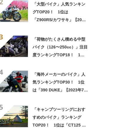
2
点／ウェビック調べ】
「大型バイク」人気ランキン
グTOP20！ 1位は
「Z900RS/カワサキ」【2023
年5月31日時点／ウェビック
3
調べ】
「荷物がたくさん積める中型
バイク（126〜250cc）」注目
度ランキングTOP18！ 1位
は「Vストローム250/スズキ」
4
【2023年8月4日時点／ウェビ
「海外メーカーのバイク」人
ック調べ】
気ランキングTOP30！ 1位
は「390 DUKE」【2023年7月
18日時点／ウェビック調べ】
5
「キャンプツーリングにおす
すめのバイク」ランキング
TOP20！ 1位は「CT125 ハ