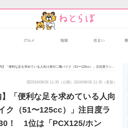
グルメ
地域
住まい
と未来を見通す
スマホと通信の最新トレンド
進化するPCとデ
足を求めている人向け原付二種バイク（51〜125cc）」注目度ランキングTOP30！ 1位は「PCX125/ホンダ」【2024年8月19日時点／ウェビック調べ】
のいまが分かる
企業ITのトレンドを詳説
経営リーダーの
2024/08/26 11:35（公開）
2024/08/26 11:35（更新）
内】「便利な足を求めている人向
T製品の総合サイト
IT製品の技術・比較・事例
製造業のIT導入
ク（51〜125cc）」注目度ラ
0！ 1位は「PCX125/ホン