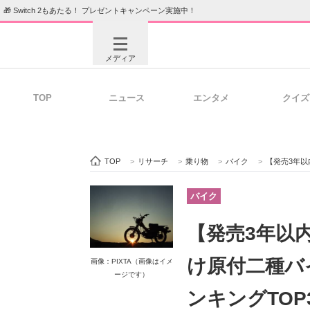
🎁 Switch 2もあたる！ プレゼントキャンペーン実施中！
メディア
TOP
ニュース
エンタメ
クイズ
注目記事を集めた総合ページ
ITの今
TOP
>
リサーチ
>
乗り物
>
バイク
>
【発売3年以内】「便利な
ビジネスと働き方のヒント
AI活用
バイク
【発売3年以
ITエンジニア向け専門サイト
企業向けI
け原付二種バイ
画像：PIXTA（画像はイメ
ージです）
ンキングTOP3