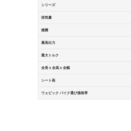
シリーズ
排気量
燃費
最高出力
最大トルク
全長 x 全高 x 全幅
シート高
ウェビック バイク選び価格帯