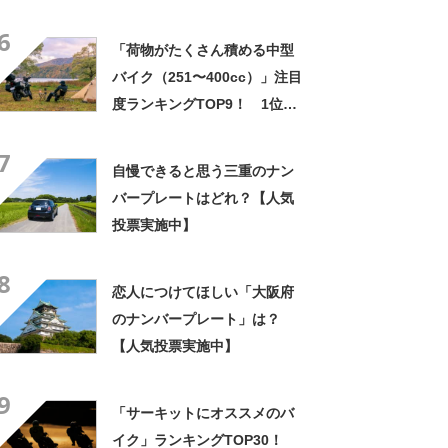
ンターカブ/ホンダ」【2023年
6
6月13日時点／ウェビック調
「荷物がたくさん積める中型
べ】
バイク（251〜400cc）」注目
度ランキングTOP9！ 1位は
「400X/ホンダ」【2023年8月
7
4日時点／ウェビック調べ】
自慢できると思う三重のナン
バープレートはどれ？【人気
投票実施中】
8
恋人につけてほしい「大阪府
のナンバープレート」は？
【人気投票実施中】
9
「サーキットにオススメのバ
イク」ランキングTOP30！