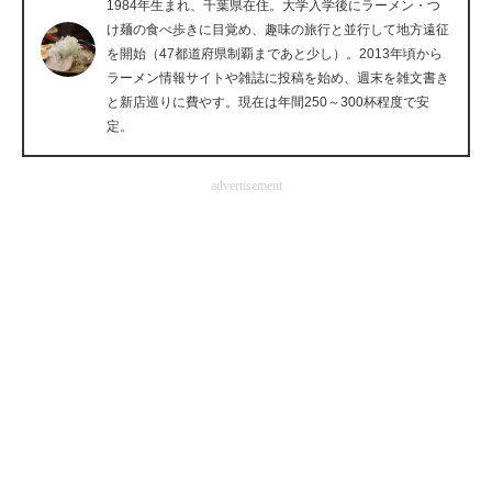
1984年生まれ、千葉県在住。大学入学後にラーメン・つ
企業向けIT製品の総合サイト
け麺の食べ歩きに目覚め、趣味の旅行と並行して地方遠征
を開始（47都道府県制覇まであと少し）。2013年頃から
IT製品の技術・比較・事例
ラーメン情報サイトや雑誌に投稿を始め、週末を雑文書き
と新店巡りに費やす。現在は年間250～300杯程度で安
製造業のIT導入・活用を支援
定。
モノづくり技術者専門サイト
advertisement
エレクトロニクス専門サイト
電子設計の基本と応用
エネルギーの専門メディア
建設×テクノロジーの最前線
ちょっと気になるネットの話題