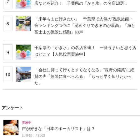
7
店などを紹介！ 千葉県の「かき氷」の名店10選！
「来年もまた行きたい」 千葉県で人気の“温泉旅館・
8
宿ランキング”1位に「湯めぐりできるのが最高」「海と
富士山の絶景に感動」の声
千葉県の「かき氷」の名店10選！ 一番うまいと思う店
9
はどこ？【人気投票実施中】
「会社に持って行くとすぐなくなる」“長野の銘菓”に絶
10
賛の声「無限に食べられる」「もっと早く知りたかっ
た」
アンケート
実施中
声が好きな「日本のボーカリスト」は？
回答数：49502