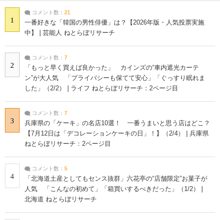
コメント数：
21
1
一番好きな「韓国の男性俳優」は？【2026年版・人気投票実施
中】 | 芸能人 ねとらぼリサーチ
コメント数：
7
2
「もっと早く買えば良かった」 カインズの“車内遮光カーテ
ン”が大人気 「プライバシーも保てて安心」「ぐっすり眠れま
した」（2/2） | ライフ ねとらぼリサーチ：2ページ目
コメント数：
7
3
兵庫県の「ケーキ」の名店10選！ 一番うまいと思う店はどこ？
【7月12日は「デコレーションケーキの日」！】（2/4） | 兵庫県
ねとらぼリサーチ：2ページ目
コメント数：
5
4
「北海道土産としてもセンス抜群」六花亭の“店舗限定”お菓子が
人気 「こんなの初めて」「箱買いするべきだった」（1/2） |
北海道 ねとらぼリサーチ