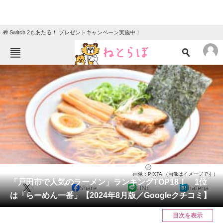
🎁 Switch 2もあたる！ プレゼントキャンペーン実施中！
ねとらぼメニュー
TOP
ニュース
エンタメ
クイズ
グルメ
地域
住まい
教育・育児
動物
リサーチ
埼玉県
2024/08/25 09:05（公開）
画像：PIXTA （画像はイメージです）
会員記事
「戸田市で人気のラーメン」ランキングTOP18！ 1位
X
Share
LINE
hatena
は「らーめん一番」【2024年8月版／Googleクチコミ】
メディア
目次を表示
注目記事を集めた総合ページ