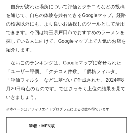
自身が訪れた場所について評価とクチコミなどの投稿
ITの今と未来を見通す
を通じて、自らの体験を共有できるGoogleマップ。経路
の検索以外にも、より良いお店探しのツールとして活用
スマホと通信の最新トレンド
できます。今回は埼玉県戸田市でおすすめのラーメンを
進化するPCとデバイスの未来
探している人に向けて、Googleマップ上で人気のお店を
紹介します。
好きが集まる 比べて選べる
なおこのランキングは、Googleマップに寄せられた
ビジネスと働き方のヒント
「ユーザー評価」「クチコミ件数」「価格フィルタ」
AI活用のいまが分かる
「評価フィルタ」などに基づいて作成された、2024年8
月20日時点のものです。ではさっそく上位の結果を見て
企業ITのトレンドを詳説
いきましょう。
経営リーダーのコミュニティ
※本ページはアフィリエイトプログラムによる収益を得ています
マーケ×ITの今がよく分かる
筆者：MEN蔵
ITエンジニア向け専門サイト