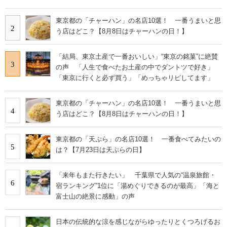
東京都の「チャーハン」の名店10選！ 一番うまいと思
2
う店はどこ？【8月8日はチャーハンの日！】
「結局、東京土産で一番おいしい」“東京の銘菓”に絶賛
3
の声 「人生で食べたお土産の中でダントツで好き」
「東京に行くと必ず買う」「めっちゃリピしてます」
東京都の「チャーハン」の名店10選！ 一番うまいと思
4
う店はどこ？【8月8日はチャーハンの日！】
東京都の「天ぷら」の名店10選！ 一番食べてみたいの
5
は？【7月23日は天ぷらの日】
「来年もまた行きたい」 千葉県で人気の“温泉旅館・
6
宿ランキング”1位に「湯めぐりできるのが最高」「海と
富士山の絶景に感動」の声
日本の伝統的な涼を感じながらゆったりとくつろげるお