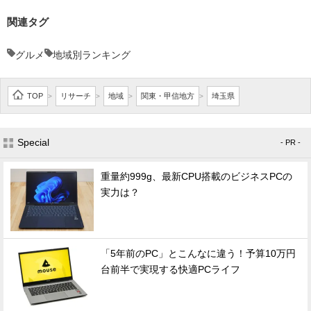
関連タグ
グルメ
地域別ランキング
TOP
リサーチ
地域
関東・甲信地方
埼玉県
>
>
>
>
Special
- PR -
重量約999g、最新CPU搭載のビジネスPCの
実力は？
「5年前のPC」とこんなに違う！予算10万円
台前半で実現する快適PCライフ