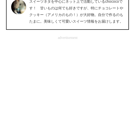
スイーツネタを中心にネット上で活動しているchococoで
企業向けIT製品の総合サイト
す！ 甘いものは何でも好きですが、特にチョコレートや
クッキー（アメリカのもの！）が大好物。自分で作るのも
IT製品の技術・比較・事例
たまに。美味しくて可愛いスイーツ情報をお届けします。
製造業のIT導入・活用を支援
advertisement
モノづくり技術者専門サイト
エレクトロニクス専門サイト
電子設計の基本と応用
エネルギーの専門メディア
建設×テクノロジーの最前線
ちょっと気になるネットの話題