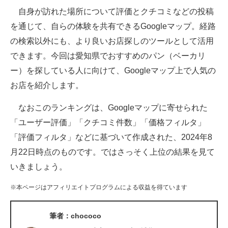
自身が訪れた場所について評価とクチコミなどの投稿
ITの今と未来を見通す
を通じて、自らの体験を共有できるGoogleマップ。経路
の検索以外にも、より良いお店探しのツールとして活用
スマホと通信の最新トレンド
できます。今回は愛知県でおすすめのパン（ベーカリ
進化するPCとデバイスの未来
ー）を探している人に向けて、Googleマップ上で人気の
お店を紹介します。
好きが集まる 比べて選べる
なおこのランキングは、Googleマップに寄せられた
ビジネスと働き方のヒント
「ユーザー評価」「クチコミ件数」「価格フィルタ」
AI活用のいまが分かる
「評価フィルタ」などに基づいて作成された、2024年8
月22日時点のものです。ではさっそく上位の結果を見て
企業ITのトレンドを詳説
いきましょう。
経営リーダーのコミュニティ
※本ページはアフィリエイトプログラムによる収益を得ています
マーケ×ITの今がよく分かる
筆者：chococo
ITエンジニア向け専門サイト