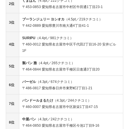
くまぱん
（4.5pt／222クチコミ）
2位
〒453-0853 愛知県名古屋市中村区牛田通1丁目23-1
ブーランジュリー ヨシオカ
（4.5pt／219クチコミ）
3位
〒442-0889 愛知県豊川市南大通4丁目41-1
SURIPU
（4.4pt／981クチコミ）
4位
〒460-0012 愛知県名古屋市中区千代田2丁目16-20 安井ビル
1F
製パン 雅
（4.4pt／265クチコミ）
5位
〒464-0844 愛知県名古屋市千種区日進通3丁目20
バーゼル
（4.3pt／674クチコミ）
6位
〒486-0817 愛知県春日井市東野町2丁目1-21
パンドールまるたけ
（4.3pt／244クチコミ）
7位
〒460-0007 愛知県名古屋市中区新栄1丁目47-15
中屋パン
（4.3pt／242クチコミ）
8位
〒464-0850 愛知県名古屋市千種区今池1丁目9-16