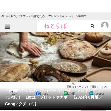
🎁 Switch 2と『スプラ』新作あたる！ プレゼントキャンペーン実施中
ねとらぼメニュー
TOP
ニュース
エンタメ
クイズ
グルメ
地域
住まい
教育・育児
動物
リサーチ
愛知県
2024/08/22 14:45（公開）
画像はイメージです（画像：PIXTA）
会員記事
「愛知県で人気のパン（ベーカリー）」ランキング
X
Share
LINE
hatena
TOP10！ 1位は「ブロットヤナギ」【2024年8月版／
メディア
Googleクチコミ】
目次を表示
注目記事を集めた総合ページ