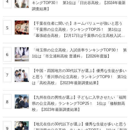
4
キングTOP30！ 第1位は「日比谷高校」【2024年最新
調査結果】
【千葉在住者に聞いた】ネームバリューが強いと思う
5
「千葉県の公立高校」ランキングTOP25！ 第1位は
「幕張総合高校」【2月17日は千葉県の公立高校入試
日】
「埼玉県の公立高校」入試倍率ランキングTOP30！ 第
6
1位は「市立浦和高校 普通科」【2026年度版】
【中国・四国地方の30代以下が選ぶ】優秀な生徒が多い
7
と思う「香川県の公立高校」ランキングTOP9！ 第1位
は「高松高校」【2023年最新調査結果】
【九州在住の男性が選ぶ】子どもに入学させたい「福岡
8
県の公立高校」ランキングTOP25！ 1位は「修猷館高
校」【2023年最新調査結果】
【地元在住の30代以下が選ぶ】優秀な生徒が多いと思う
9