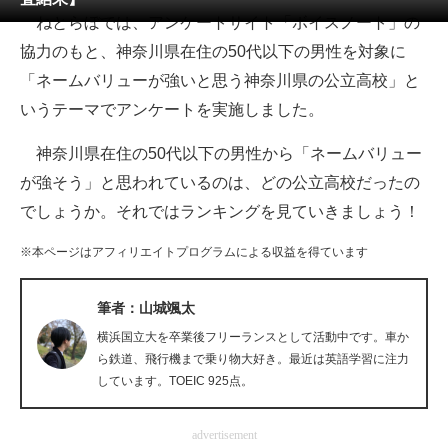
ねとらぼでは、アンケートサイト「ボイスノート」の
ITの今と未来を見通す
協力のもと、神奈川県在住の50代以下の男性を対象に
「ネームバリューが強いと思う神奈川県の公立高校」と
スマホと通信の最新トレンド
いうテーマでアンケートを実施しました。
進化するPCとデバイスの未来
神奈川県在住の50代以下の男性から「ネームバリュー
好きが集まる 比べて選べる
が強そう」と思われているのは、どの公立高校だったの
でしょうか。それではランキングを見ていきましょう！
ビジネスと働き方のヒント
※本ページはアフィリエイトプログラムによる収益を得ています
AI活用のいまが分かる
企業ITのトレンドを詳説
筆者：山城颯太
横浜国立大を卒業後フリーランスとして活動中です。車か
経営リーダーのコミュニティ
ら鉄道、飛行機まで乗り物大好き。最近は英語学習に注力
しています。TOEIC 925点。
マーケ×ITの今がよく分かる
ITエンジニア向け専門サイト
advertisement