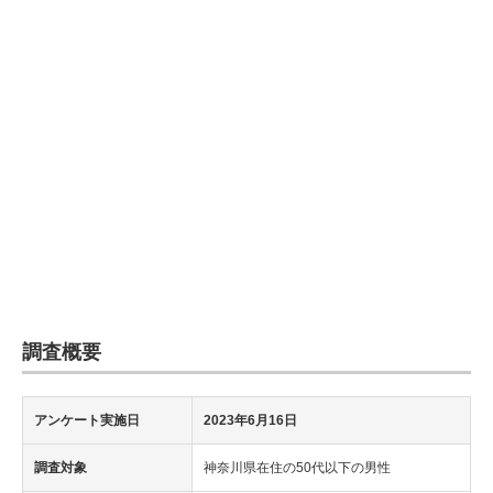
企業向けIT製品の総合サイト
IT製品の技術・比較・事例
製造業のIT導入・活用を支援
モノづくり技術者専門サイト
エレクトロニクス専門サイト
電子設計の基本と応用
エネルギーの専門メディア
調査概要
建設×テクノロジーの最前線
ちょっと気になるネットの話題
アンケート実施日
2023年6月16日
調査対象
神奈川県在住の50代以下の男性