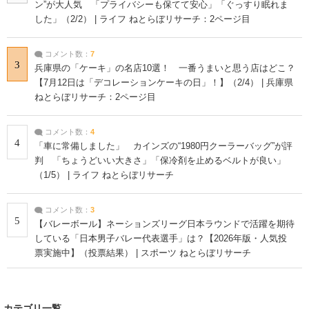
ン”が大人気 「プライバシーも保てて安心」「ぐっすり眠れま
した」（2/2） | ライフ ねとらぼリサーチ：2ページ目
コメント数：
7
3
兵庫県の「ケーキ」の名店10選！ 一番うまいと思う店はどこ？
【7月12日は「デコレーションケーキの日」！】（2/4） | 兵庫県
ねとらぼリサーチ：2ページ目
コメント数：
4
4
「車に常備しました」 カインズの“1980円クーラーバッグ”が評
判 「ちょうどいい大きさ」「保冷剤を止めるベルトが良い」
（1/5） | ライフ ねとらぼリサーチ
コメント数：
3
5
【バレーボール】ネーションズリーグ日本ラウンドで活躍を期待
している「日本男子バレー代表選手」は？【2026年版・人気投
票実施中】（投票結果） | スポーツ ねとらぼリサーチ
カテゴリ一覧