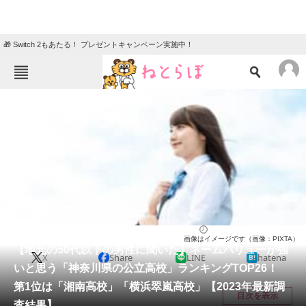
🎁 Switch 2もあたる！ プレゼントキャンペーン実施中！
ねとらぼメニュー
TOP
ニュース
エンタメ
クイズ
グルメ
地域
住まい
教育・育児
動物
リサーチ
高校
2024/08/26 17:50（公開）
画像はイメージです（画像：PIXTA）
会員記事
【地元の50代以下の男性に聞いた】ネームバリューが強
X
Share
LINE
hatena
いと思う「神奈川県の公立高校」ランキングTOP26！
メディア
第1位は「湘南高校」「横浜翠嵐高校」【2023年最新調
目次を表示
査結果】
注目記事を集めた総合ページ