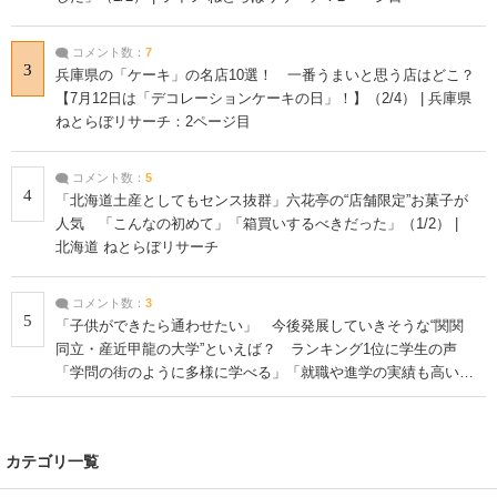
コメント数：
7
3
兵庫県の「ケーキ」の名店10選！ 一番うまいと思う店はどこ？
【7月12日は「デコレーションケーキの日」！】（2/4） | 兵庫県
ねとらぼリサーチ：2ページ目
コメント数：
5
4
「北海道土産としてもセンス抜群」六花亭の“店舗限定”お菓子が
人気 「こんなの初めて」「箱買いするべきだった」（1/2） |
北海道 ねとらぼリサーチ
コメント数：
3
5
「子供ができたら通わせたい」 今後発展していきそうな“関関
同立・産近甲龍の大学”といえば？ ランキング1位に学生の声
「学問の街のように多様に学べる」「就職や進学の実績も高い」
| 大学 ねとらぼリサーチ
カテゴリ一覧