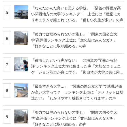
「なんだかんだ良いと思える学校」 “講義の評価が高
5
い関西地方の大学”ランキング！ 上位には「緻密にカ
リキュラムが組まれている」「優しい先生が多い」の声
「努力では埋められない才能も」 “関東の国公立大
6
学”高評価ランキング上位に「文化祭はみんなガチ」
「好きなことに取り組める」の声
「後悔したという声がない」 北海道の“学生から好
7
評”ランキング上位大学に集まった声「大切なコミュニ
ケーション能力が身に付く」「街自体が大学と共に栄え
ている」
「最高すぎる大学…」 “関東の国公立大学”で就職評価
8
が高い大学って？ ランキング上位に「デメリットは駅
遠だけ」「わかりやすく成長させてくれます」の声
「努力では埋められない才能も」 “関東の国公立大
9
学”高評価ランキング上位に「文化祭はみんなガチ」
「好きなことに取り組める」の声