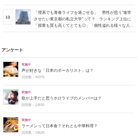
「理系でも青春ライフを過ごせる」 男性が思う“進学
10
させたい東京都の私立大学”って？ ランキング上位に
「授業も質も高くてとても◎」「個性溢れる様々な人間
と仲間になれる」の声
アンケート
実施中
声が好きな「日本のボーカリスト」は？
回答数：49376
実施中
歌が上手だと思うホロライブのメンバーは？
回答数：23830
実施中
ラーメンって日本食？それとも中華料理？
回答数：19626