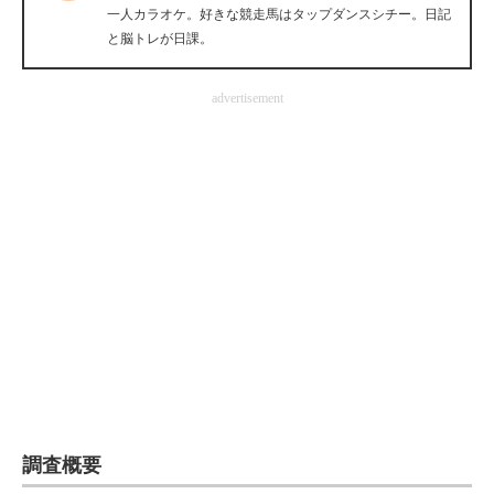
一人カラオケ。好きな競走馬はタップダンスシチー。日記
企業向けIT製品の総合サイト
と脳トレが日課。
IT製品の技術・比較・事例
advertisement
製造業のIT導入・活用を支援
モノづくり技術者専門サイト
エレクトロニクス専門サイト
電子設計の基本と応用
エネルギーの専門メディア
建設×テクノロジーの最前線
ちょっと気になるネットの話題
調査概要