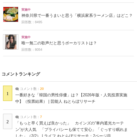
実施中
神奈川県で一番うまいと思う「横浜家系ラーメン店」はどこ？
回答数：8495
実施中
唯一無二の歌声だと思うボーカリストは？
回答数：8054
コメントランキング
コメント数：
20
1
一番好きな「韓国の男性俳優」は？【2026年版・人気投票実施
中】（投票結果） | 芸能人 ねとらぼリサーチ
コメント数：
7
2
「もっと早く買えば良かった」 カインズの“車内遮光カーテ
ン”が大人気 「プライバシーも保てて安心」「ぐっすり眠れま
した」（2/2） | ライフ ねとらぼリサーチ：2ページ目