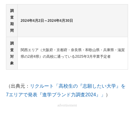
調
査
2024年4月2日～2024年4月30日
期
間
調
査
関西エリア（大阪府・京都府・奈良県・和歌山県・兵庫県・滋賀
対
県の2府4県）の高校に通っている2025年3月卒業予定者
象
（出典元：
リクルート「高校生の『志願したい大学』を
7エリアで発表『進学ブランド力調査2024』」
）
advertisement