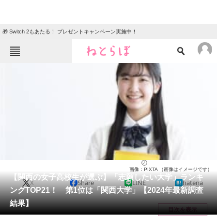
🎁 Switch 2もあたる！ プレゼントキャンペーン実施中！
ねとらぼメニュー
TOP
ニュース
エンタメ
クイズ
グルメ
地域
住まい
教育・育児
動物
リサーチ
大学
2024/08/26 09:35（公開）
画像：PIXTA （画像はイメージです）
会員記事
【関西の女子高校生が選ぶ】「志願したい大学」ランキ
X
Share
LINE
hatena
ングTOP21！ 第1位は「関西大学」【2024年最新調査
メディア
結果】
目次を表示
注目記事を集めた総合ページ