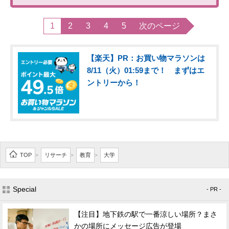
1
2
3
4
5
次のページ
【楽天】PR：お買い物マラソンは
8/11（火）01:59まで！ まずはエ
ントリーから！
TOP
リサーチ
教育
大学
>
>
>
Special
- PR -
【注目】地下鉄の駅で一番涼しい場所？まさ
かの場所にメッセージ広告が登場