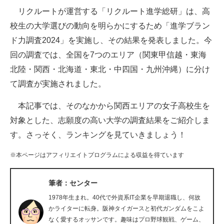
リクルートが運営する「リクルート進学総研」は、高
ITの今と未来を見通す
校生の大学選びの動向を明らかにするため「進学ブラン
ド力調査2024」を実施し、その結果を発表しました。今
スマホと通信の最新トレンド
回の調査では、全国を7つのエリア（関東甲信越・東海
進化するPCとデバイスの未来
北陸・関西・北海道・東北・中四国・九州沖縄）に分け
て調査が実施されました。
好きが集まる 比べて選べる
本記事では、そのなかから関西エリアの女子高校生を
ビジネスと働き方のヒント
対象とした、志願度の高い大学の調査結果をご紹介しま
AI活用のいまが分かる
す。さっそく、ランキングを見ていきましょう！
企業ITのトレンドを詳説
※本ページはアフィリエイトプログラムによる収益を得ています
経営リーダーのコミュニティ
筆者：センター
マーケ×ITの今がよく分かる
1978年生まれ。40代で外資系IT企業を早期退職し、何故
かライターに転身。阪神タイガースと初代ガンダムをこよ
ITエンジニア向け専門サイト
なく愛するオッサンです。趣味はプロ野球観戦、ゲーム、