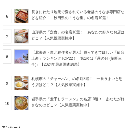
長きにわたり地元で愛されている老舗のうなぎ専門店な
6
どを紹介！ 秋田県の「うな重」の名店10選！
山形県の「定食」の名店10選！ あなたの好きなお店は
7
どこ？【人気投票実施中】
【北海道・東北在住者が選ぶ】買ってきてほしい「仙台
8
土産」ランキングTOP22！ 第1位は「萩の月 (菓匠三
全)」【2024年最新調査結果】
札幌市の「チャーハン」の名店8選！ 一番うまいと思
9
う店はどこ？【人気投票実施中】
岩手県の「煮干しラーメン」の名店10選！ あなたが好
10
きなのはどこ？【人気投票実施中】
アンケート