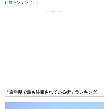
目度ランキング」
）
企業向けIT製品の総合サイト
advertisement
IT製品の技術・比較・事例
製造業のIT導入・活用を支援
モノづくり技術者専門サイト
エレクトロニクス専門サイト
電子設計の基本と応用
エネルギーの専門メディア
建設×テクノロジーの最前線
ちょっと気になるネットの話題
「岩手県で最も注目されている街」ランキング