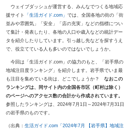
ウェイブダッシュが運営する、みんなでつくる地域応
ITの今と未来を見通す
援サイト
「生活ガイド.com」
では、全国各地の街の「街
並みや雰囲気」「安全」「店の充実」などの指標につい
スマホと通信の最新トレンド
て集計・発表したり、各地の人口や歳入などの統計デー
進化するPCとデバイスの未来
タを紹介したりしています。引っ越し先などを探すうえ
で、役立てている人も多いのではないでしょうか。
好きが集まる 比べて選べる
今回は「生活ガイド.com」の協力のもと、「岩手県の
ビジネスと働き方のヒント
地域注目度ランキング」を紹介します。岩手県でいま最
AI活用のいまが分かる
も注目を集めている街は、どこでしょうか？
なおこの
ランキングは、同サイト内の全国各市区（町村は除く）
企業ITのトレンドを詳説
のページへのアクセス数の合計から作成されています。
経営リーダーのコミュニティ
参照したランキングは、2024年7月1日～2024年7月31日
の岩手県のものです。
マーケ×ITの今がよく分かる
（出典：
生活ガイド.com「2024年7月 【岩手県】地域注
ITエンジニア向け専門サイト