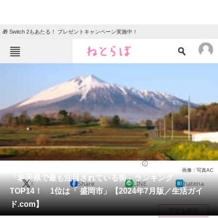
🎁 Switch 2もあたる！ プレゼントキャンペーン実施中！
ねとらぼメニュー
TOP
ニュース
エンタメ
クイズ
グルメ
地域
住まい
教育・育児
動物
リサーチ
岩手県
2024/08/30 16:05（公開）
画像：写真AC
会員記事
「岩手県で最も注目されている街」ランキング
X
Share
LINE
hatena
TOP14！ 1位は「 盛岡市」【2024年7月版／生活ガイ
メディア
ド.com】
目次を表示
注目記事を集めた総合ページ