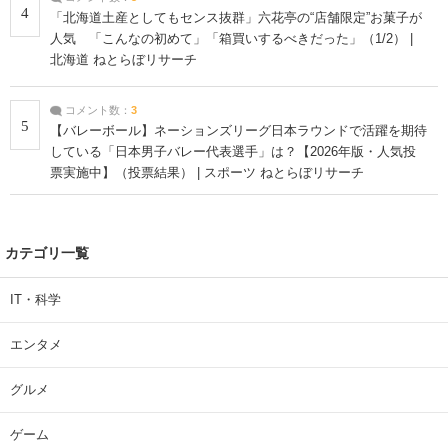
4
「北海道土産としてもセンス抜群」六花亭の“店舗限定”お菓子が
人気 「こんなの初めて」「箱買いするべきだった」（1/2） |
北海道 ねとらぼリサーチ
コメント数：
3
5
【バレーボール】ネーションズリーグ日本ラウンドで活躍を期待
している「日本男子バレー代表選手」は？【2026年版・人気投
票実施中】（投票結果） | スポーツ ねとらぼリサーチ
カテゴリ一覧
IT・科学
エンタメ
グルメ
ゲーム