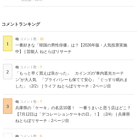
コメントランキング
コメント数：
21
1
一番好きな「韓国の男性俳優」は？【2026年版・人気投票実施
中】 | 芸能人 ねとらぼリサーチ
コメント数：
7
2
「もっと早く買えば良かった」 カインズの“車内遮光カーテ
ン”が大人気 「プライバシーも保てて安心」「ぐっすり眠れま
した」（2/2） | ライフ ねとらぼリサーチ：2ページ目
コメント数：
7
3
兵庫県の「ケーキ」の名店10選！ 一番うまいと思う店はどこ？
【7月12日は「デコレーションケーキの日」！】（2/4） | 兵庫県
ねとらぼリサーチ：2ページ目
コメント数：
5