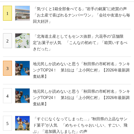
「気づくと1箱全部食べてる」“岩手の銘菓”に絶賛の声
1
「お土産で喜ばれるナンバーワン」「会社や友達から毎
回大好評」
「北海道土産としてもセンス抜群」六花亭の“店舗限
2
定”お菓子が人気 「こんなの初めて」「箱買いするべ
きだった」
地元民しか読めないと思う「秋田県の市町村名」ランキ
3
ングTOP24！ 第1位は「上小阿仁村」【2026年最新調
査結果】
地元民しか読めないと思う「秋田県の市町村名」ランキ
4
ングTOP24！ 第1位は「上小阿仁村」【2026年最新調
査結果】
「すぐになくなってしまった…」“秋田県の上品なサン
5
ド菓子”が人気 「めちゃくちゃおいしい、すごい、飛
ぶ」「追加購入しました」の声