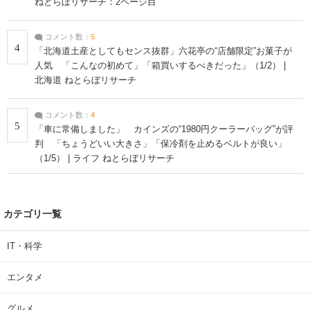
ねとらぼリサーチ：2ページ目
コメント数：
5
4
「北海道土産としてもセンス抜群」六花亭の“店舗限定”お菓子が
人気 「こんなの初めて」「箱買いするべきだった」（1/2） |
北海道 ねとらぼリサーチ
コメント数：
4
5
「車に常備しました」 カインズの“1980円クーラーバッグ”が評
判 「ちょうどいい大きさ」「保冷剤を止めるベルトが良い」
（1/5） | ライフ ねとらぼリサーチ
カテゴリ一覧
IT・科学
エンタメ
グルメ