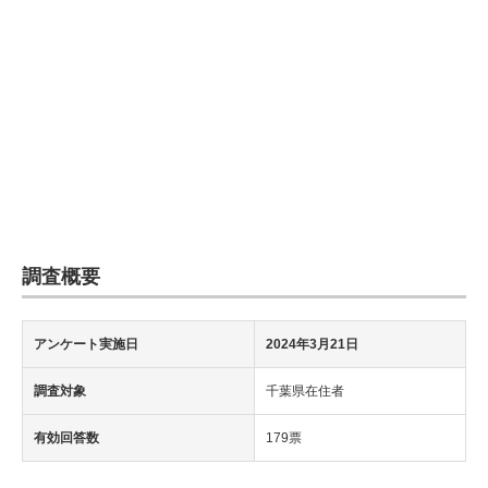
企業向けIT製品の総合サイト
IT製品の技術・比較・事例
製造業のIT導入・活用を支援
モノづくり技術者専門サイト
エレクトロニクス専門サイト
電子設計の基本と応用
調査概要
エネルギーの専門メディア
アンケート実施日
2024年3月21日
建設×テクノロジーの最前線
調査対象
千葉県在住者
ちょっと気になるネットの話題
有効回答数
179票