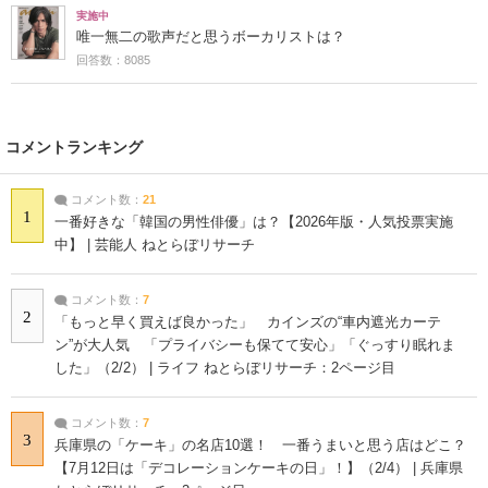
実施中
唯一無二の歌声だと思うボーカリストは？
回答数：8085
コメントランキング
コメント数：
21
1
一番好きな「韓国の男性俳優」は？【2026年版・人気投票実施
中】 | 芸能人 ねとらぼリサーチ
コメント数：
7
2
「もっと早く買えば良かった」 カインズの“車内遮光カーテ
ン”が大人気 「プライバシーも保てて安心」「ぐっすり眠れま
した」（2/2） | ライフ ねとらぼリサーチ：2ページ目
コメント数：
7
3
兵庫県の「ケーキ」の名店10選！ 一番うまいと思う店はどこ？
【7月12日は「デコレーションケーキの日」！】（2/4） | 兵庫県