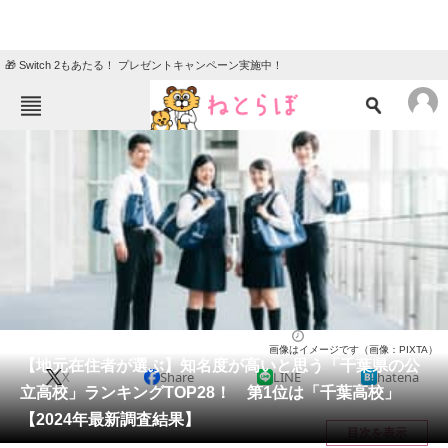
🎁 Switch 2もあたる！ プレゼントキャンペーン実施中！
ねとらぼメニュー
TOP
ニュース
エンタメ
クイズ
グルメ
地域
住まい
教育・育児
動物
リサーチ
高校
2024/08/27 11:30（公開）
画像はイメージです（画像：PIXTA）
会員記事
【地元在住者が選ぶ】知名度が高いと思う「千葉県の公
X
Share
LINE
hatena
立高校」ランキングTOP28！ 第1位は「千葉高校」
メディア
【2024年最新調査結果】
目次を表示
注目記事を集めた総合ページ