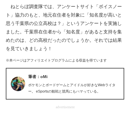
ねとらぼ調査隊では、アンケートサイト「ボイスノー
ITの今と未来を見通す
ト」協力のもと、地元在住者を対象に「知名度が高いと
思う千葉県の公立高校は？」というアンケートを実施し
スマホと通信の最新トレンド
ました。千葉県在住者から「知名度」があると支持を集
進化するPCとデバイスの未来
めたのは、どの高校だったのでしょうか。それでは結果
を見ていきましょう！
好きが集まる 比べて選べる
※本ページはアフィリエイトプログラムによる収益を得ています
ビジネスと働き方のヒント
AI活用のいまが分かる
筆者：oMi
ポケモンとボードゲームとアイドルが好きなWebライタ
企業ITのトレンドを詳説
ー。 eSportsの観戦と競馬にもハマっている。
経営リーダーのコミュニティ
advertisement
マーケ×ITの今がよく分かる
ITエンジニア向け専門サイト