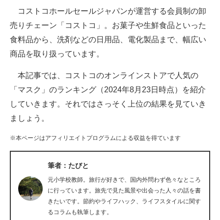
コストコホールセールジャパンが運営する会員制の卸
ITの今と未来を見通す
売りチェーン「コストコ」。お菓子や生鮮食品といった
食料品から、洗剤などの日用品、電化製品まで、幅広い
スマホと通信の最新トレンド
商品を取り扱っています。
進化するPCとデバイスの未来
本記事では、コストコのオンラインストアで人気の
好きが集まる 比べて選べる
「マスク」のランキング（2024年8月23日時点）を紹介
していきます。それではさっそく上位の結果を見ていき
ビジネスと働き方のヒント
ましょう。
AI活用のいまが分かる
※本ページはアフィリエイトプログラムによる収益を得ています
企業ITのトレンドを詳説
筆者：たびと
経営リーダーのコミュニティ
元小学校教師。旅行が好きで、国内外問わず色々なところ
マーケ×ITの今がよく分かる
に行っています。旅先で見た風景や出会った人々の話を書
きたいです。節約やライフハック、ライフスタイルに関す
ITエンジニア向け専門サイト
るコラムも執筆します。