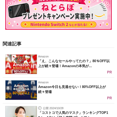
関連記事
Amazon
「え、こんなセールやってたの？」80％OFF以
上が続々登場！Amazonの本気が...
PR
Amazon
Amazon今日も見逃せない！80%OFF以上が
続々登場
PR
公開 2024/10/28
「コストコで人気のマスク」ランキングTOP1