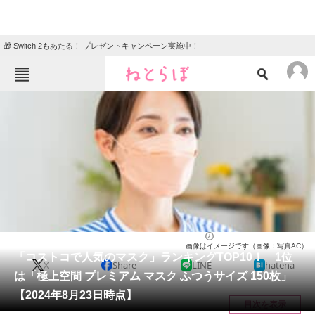
🎁 Switch 2もあたる！ プレゼントキャンペーン実施中！
ねとらぼメニュー
TOP
ニュース
エンタメ
クイズ
グルメ
地域
住まい
教育・育児
動物
リサーチ
ライフ
2024/08/27 14:20（公開）
画像はイメージです（画像：写真AC）
会員記事
「コストコで人気のマスク」ランキングTOP10！ 1位
X
Share
LINE
hatena
は「極上空間 プレミアム マスク ふつうサイズ 150枚」
メディア
【2024年8月23日時点】
目次を表示
注目記事を集めた総合ページ