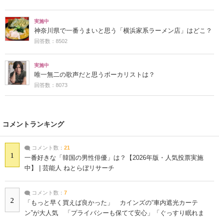
実施中
神奈川県で一番うまいと思う「横浜家系ラーメン店」はどこ？
回答数：8502
実施中
唯一無二の歌声だと思うボーカリストは？
回答数：8073
コメントランキング
コメント数：
21
1
一番好きな「韓国の男性俳優」は？【2026年版・人気投票実施
中】 | 芸能人 ねとらぼリサーチ
コメント数：
7
2
「もっと早く買えば良かった」 カインズの“車内遮光カーテ
ン”が大人気 「プライバシーも保てて安心」「ぐっすり眠れま