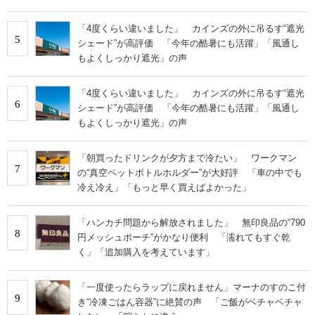
「4度くらい違いました」 カインズの外に吊るす“遮光
5
シェード”が高評価 「今年の酷暑にも活躍」「風通し
もよくしっかり遮光」の声
「4度くらい違いました」 カインズの外に吊るす“遮光
6
シェード”が高評価 「今年の酷暑にも活躍」「風通し
もよくしっかり遮光」の声
「朝買ったドリンクが夕方まで冷たい」 ワークマン
7
の“真空ペットボトルホルダー”が大好評 「車の中でも
冷え冷え」「もっと早く買えばよかった」
「ハンカチ問題から解放されました」 無印良品の“790
8
円メッシュポーチ”がかなり便利 「濡れてもすぐ乾
く」「追加購入を考えています」
「一度使ったらラップに戻れません」マーナのすのこ付
9
き“冷凍ごはん容器”に絶賛の声 「ご飯がベチャベチャ