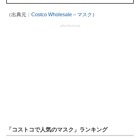
企業向けIT製品の総合サイト
（出典元：
Costco Wholesale – マスク
）
IT製品の技術・比較・事例
advertisement
製造業のIT導入・活用を支援
モノづくり技術者専門サイト
エレクトロニクス専門サイト
電子設計の基本と応用
エネルギーの専門メディア
建設×テクノロジーの最前線
ちょっと気になるネットの話題
「コストコで人気のマスク」ランキング