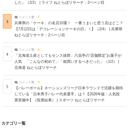
した」（2/2） | ライフ ねとらぼリサーチ：2ページ目
コメント数：
7
3
兵庫県の「ケーキ」の名店10選！ 一番うまいと思う店はどこ？
【7月12日は「デコレーションケーキの日」！】（2/4） | 兵庫県
ねとらぼリサーチ：2ページ目
コメント数：
5
4
「北海道土産としてもセンス抜群」六花亭の“店舗限定”お菓子が
人気 「こんなの初めて」「箱買いするべきだった」（1/2） |
北海道 ねとらぼリサーチ
コメント数：
3
5
【バレーボール】ネーションズリーグ日本ラウンドで活躍を期待
している「日本男子バレー代表選手」は？【2026年版・人気投
票実施中】（投票結果） | スポーツ ねとらぼリサーチ
カテゴリ一覧