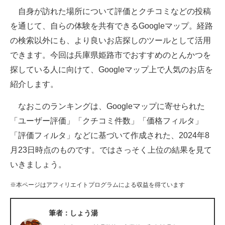
自身が訪れた場所について評価とクチコミなどの投稿
ITの今と未来を見通す
を通じて、自らの体験を共有できるGoogleマップ。経路
の検索以外にも、より良いお店探しのツールとして活用
スマホと通信の最新トレンド
できます。今回は兵庫県姫路市でおすすめのとんかつを
進化するPCとデバイスの未来
探している人に向けて、Googleマップ上で人気のお店を
紹介します。
好きが集まる 比べて選べる
なおこのランキングは、Googleマップに寄せられた
ビジネスと働き方のヒント
「ユーザー評価」「クチコミ件数」「価格フィルタ」
AI活用のいまが分かる
「評価フィルタ」などに基づいて作成された、2024年8
月23日時点のものです。ではさっそく上位の結果を見て
企業ITのトレンドを詳説
いきましょう。
経営リーダーのコミュニティ
※本ページはアフィリエイトプログラムによる収益を得ています
マーケ×ITの今がよく分かる
筆者：しょう湯
ITエンジニア向け専門サイト