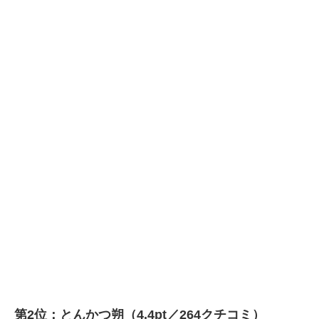
第2位：とんかつ朔（4.4pt／264クチコミ）