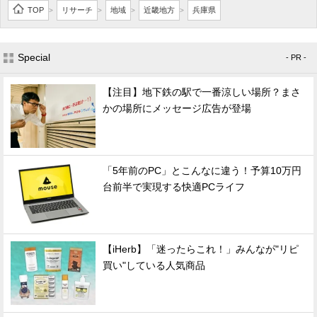
TOP
リサーチ
地域
近畿地方
兵庫県
>
>
>
>
Special
- PR -
【注目】地下鉄の駅で一番涼しい場所？まさ
かの場所にメッセージ広告が登場
「5年前のPC」とこんなに違う！予算10万円
台前半で実現する快適PCライフ
【iHerb】「迷ったらこれ！」みんなが"リピ
買い"している人気商品