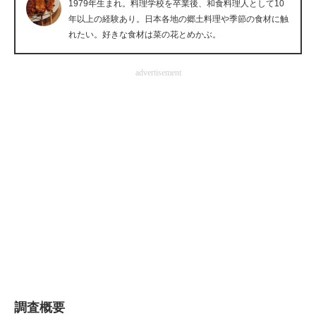
1979年生まれ。料理学校を卒業後、和食料理人として10
企業向けIT製品の総合サイト
年以上の経験あり。日本各地の郷土料理や季節の食材に触
れたい。好きな食材は菜の花とめかぶ。
IT製品の技術・比較・事例
advertisement
製造業のIT導入・活用を支援
モノづくり技術者専門サイト
エレクトロニクス専門サイト
電子設計の基本と応用
エネルギーの専門メディア
建設×テクノロジーの最前線
ちょっと気になるネットの話題
調査概要