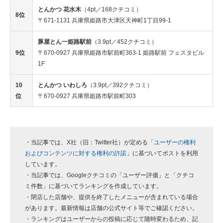
とんかつ 花水木
（4pt／168クチコミ）
8位
〒671-1131 兵庫県姫路市大津区天神町1丁目99-1
豚屋とん一姫路駅前
（3.9pt／452クチコミ）
9位
〒670-0927 兵庫県姫路市駅前町363-1 姫路駅前 フェスタビル
1F
10
とんかつ いわしろ
（3.9pt／392クチコミ）
位
〒670-0927 兵庫県姫路市駅前町303
・当記事では、X社（旧：Twitter社）が定める「
ユーザーの権利
およびコンテンツに対する権利の許諾
」に基づいてポストを利用
しています。
・当記事では、Googleクチコミの「ユーザー評価」と「クチコ
ミ件数」に基づいてランキングを作成しています。
・閉店した店舗や、提供を終了したメニューが含まれている場合
があります。最新情報は店舗の公式サイト等でご確認ください。
・ランキングはユーザーからの投稿に応じて随時変わるため、記