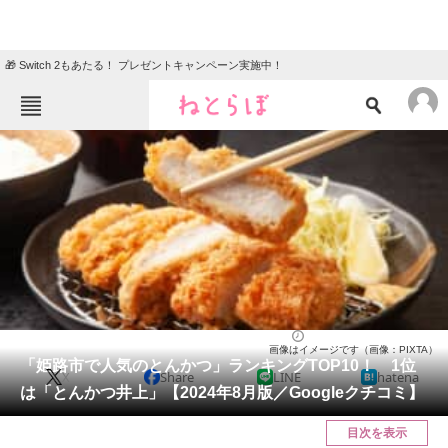
🎁 Switch 2もあたる！ プレゼントキャンペーン実施中！
ねとらぼメニュー
TOP
ニュース
エンタメ
クイズ
グルメ
地域
住まい
教育・育児
動物
リサーチ
兵庫県
2024/08/26 11:05（公開）
画像はイメージです（画像：PIXTA）
会員記事
「姫路市で人気のとんかつ」ランキングTOP10！ 1位
X
Share
LINE
hatena
は「とんかつ井上」【2024年8月版／Googleクチコミ】
メディア
目次を表示
注目記事を集めた総合ページ