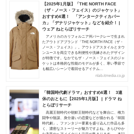
【2025年1月版】「THE NORTH FACE
（ザ・ノース・フェイス）のジャケット」
おすすめ6選！ 「アンタークティカパー
カ」「デナリジャケット」などを紹介！ |
ウェア ねとらぼリサーチ
アメリカのカリフォルニア州バークレーで生まれ
たアウトドアブランド「THE NORTH FACE（ザ・
ノース・フェイス）」。アウトドアスタイルとタウ
ンユースを両立できる利便性や洗練されたデザイン
が特徴です。なかでもザ・ノース・フェイスのジャ
ケットは本格的な性能のモデルが多く、寒い季節で
も幅広いシーンで着回せるアイテム…
nlab.itmedia.co.jp
「韓国時代劇ドラマ」おすすめ6選！ 3連
休のおともに【2025年1月版】 | ドラマ ね
とらぼリサーチ
高麗王朝時代や朝鮮王朝時代などを舞台に、権力
闘争や陰謀、身分違いの恋愛などが描かれる「韓国
時代劇」。ファンタジー要素を盛り込んだ作品も多
く、濃密なストーリーが魅力ですよね。きらびやか