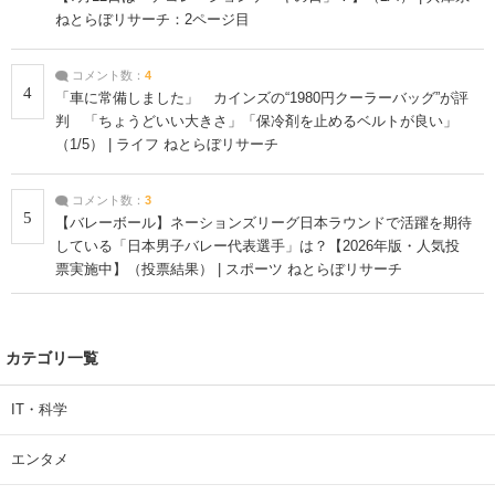
ねとらぼリサーチ：2ページ目
コメント数：
4
4
「車に常備しました」 カインズの“1980円クーラーバッグ”が評
判 「ちょうどいい大きさ」「保冷剤を止めるベルトが良い」
（1/5） | ライフ ねとらぼリサーチ
コメント数：
3
5
【バレーボール】ネーションズリーグ日本ラウンドで活躍を期待
している「日本男子バレー代表選手」は？【2026年版・人気投
票実施中】（投票結果） | スポーツ ねとらぼリサーチ
カテゴリ一覧
IT・科学
エンタメ