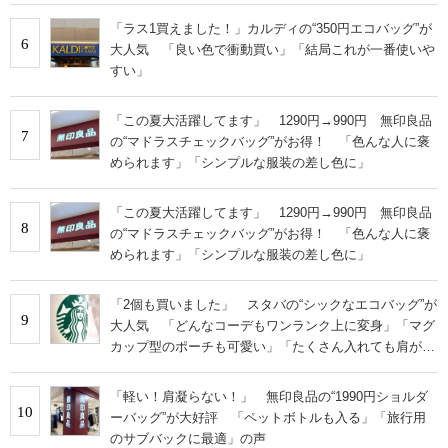
「ラス1買えました！」カルディの“350円エコバッグ”が
6
大人気 「良い色で衝動買い」「結局これが一番使いや
すい」
「この夏大活躍してます」 1290円→990円 無印良品
7
の“マドラスチェックバッグ”がお得！ 「色んな人に褒
められます」「シンプルな服装の差し色に」
「この夏大活躍してます」 1290円→990円 無印良品
8
の“マドラスチェックバッグ”がお得！ 「色んな人に褒
められます」「シンプルな服装の差し色に」
「2個も買いました」 スタバの“シックなエコバッグ”が
9
大人気 「どんなコーデもワンランク上に変身」「マグ
カップ型のポーチも可愛い」「たくさん入れても肩が痛
くならない」
「軽い！肩凝らない！」 無印良品の“1990円ショルダ
10
ーバッグ”が大好評 「ペットボトルも入る」「旅行用
のサブバックに最適」の声