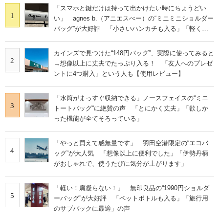
「スマホと鍵だけは持って出かけたい時にちょうどい
1
い」 agnes b.（アニエスべー）の“ミニミニショルダー
バッグ”が大好評 「小さいハンカチも入る」「軽くて
旅行でも活躍します
カインズで見つけた“148円バッグ”、実際に使ってみると
2
→想像以上に丈夫でたっぷり入る！ 「友人へのプレゼ
ントに4つ購入」という人も【使用レビュー】
「水筒がまっすぐ収納できる」ノースフェイスの“ミニ
3
トートバッグ”に絶賛の声 「とにかく丈夫」「欲しか
った機能が全てそろっている」
「やっと買えて感無量です」 羽田空港限定の“エコバ
4
ッグ”が大人気 「想像以上に便利でした」「伊勢丹柄
がおしゃれで、使うたびに気分が上がります」
「軽い！肩凝らない！」 無印良品の“1990円ショルダ
5
ーバッグ”が大好評 「ペットボトルも入る」「旅行用
のサブバックに最適」の声