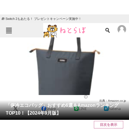
🎁 Switch 2もあたる！ プレゼントキャンペーン実施中！
ねとらぼメニュー
TOP
ニュース
エンタメ
クイズ
グルメ
地域
住まい
教育・育児
動物
リサーチ
バッグ
2024/09/01 10:30（公開）
出典：Amazon.co.jp
会員記事
「保冷エコバッグ」おすすめ6選＆Amazonランキング
X
Share
LINE
hatena
TOP10！【2024年9月版】
メディア
目次を表示
注目記事を集めた総合ページ