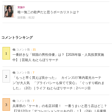
実施中
唯一無二の歌声だと思うボーカリストは？
回答数：8132
コメントランキング
コメント数：
21
1
一番好きな「韓国の男性俳優」は？【2026年版・人気投票実施
中】 | 芸能人 ねとらぼリサーチ
コメント数：
7
2
「もっと早く買えば良かった」 カインズの“車内遮光カーテ
ン”が大人気 「プライバシーも保てて安心」「ぐっすり眠れま
した」（2/2） | ライフ ねとらぼリサーチ：2ページ目
コメント数：
7
3
兵庫県の「ケーキ」の名店10選！ 一番うまいと思う店はどこ？
【7月12日は「デコレーションケーキの日」！】（2/4） | 兵庫県