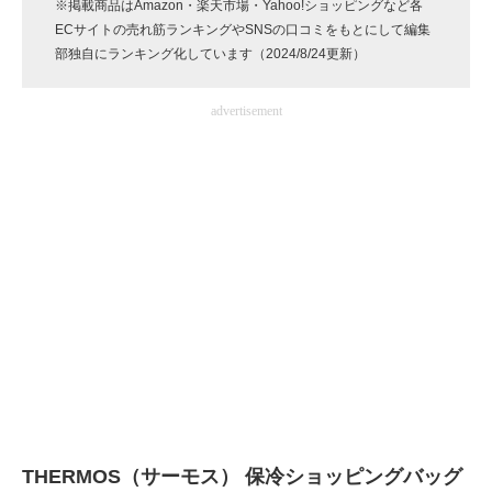
※掲載商品はAmazon・楽天市場・Yahoo!ショッピングなど各
企業向けIT製品の総合サイト
ECサイトの売れ筋ランキングやSNSの口コミをもとにして編集
部独自にランキング化しています（2024/8/24更新）
IT製品の技術・比較・事例
advertisement
製造業のIT導入・活用を支援
モノづくり技術者専門サイト
エレクトロニクス専門サイト
電子設計の基本と応用
エネルギーの専門メディア
建設×テクノロジーの最前線
ちょっと気になるネットの話題
THERMOS（サーモス） 保冷ショッピングバッグ