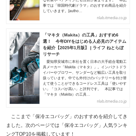
な衣装やヘアメイクにも注目が集まります。 本記
事では「韓国時代劇ドラマ」のおすすめ商品を紹介
していきます。[autho…
nlab.itmedia.co.jp
「マキタ（Makita）の工具」おすすめ6
選！ 今年DIYをはじめる人必見のアイテム
を紹介【2025年1月版】 | ライフ ねとらぼ
リサーチ
愛知県安城市に本社を置く日本の大手総合電動工
具メーカー「Makita（マキタ）」。インパクトドラ
イバーやブロワー、サンダーなど幅広い工具を取り
扱っています。中でも外付けのバッテリーを付け替
えて使うことができるコードレス工具は「使いやす
い」「コスパが高い」と評判です。 本記事では
「マキタ（Makita）の工具…
nlab.itmedia.co.jp
ここまで「保冷エコバッグ」のおすすめを紹介してき
ました。次のページでは「保冷エコバッグ」人気ランキ
ングTOP10を掲載しています！