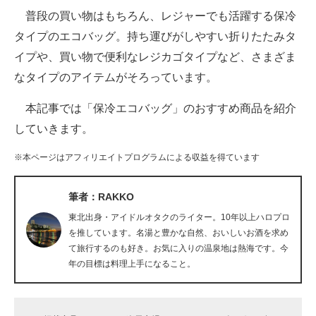
普段の買い物はもちろん、レジャーでも活躍する保冷
ITの今と未来を見通す
タイプのエコバッグ。持ち運びがしやすい折りたたみタ
イプや、買い物で便利なレジカゴタイプなど、さまざま
スマホと通信の最新トレンド
なタイプのアイテムがそろっています。
進化するPCとデバイスの未来
本記事では「保冷エコバッグ」のおすすめ商品を紹介
好きが集まる 比べて選べる
していきます。
ビジネスと働き方のヒント
※本ページはアフィリエイトプログラムによる収益を得ています
AI活用のいまが分かる
筆者：RAKKO
企業ITのトレンドを詳説
東北出身・アイドルオタクのライター。10年以上ハロプロ
を推しています。名湯と豊かな自然、おいしいお酒を求め
経営リーダーのコミュニティ
て旅行するのも好き。お気に入りの温泉地は熱海です。今
年の目標は料理上手になること。
マーケ×ITの今がよく分かる
ITエンジニア向け専門サイト