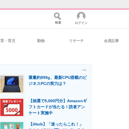
検索
ログイン
教育・育児
動物
リサーチ
会員記事
バイスの未来
好きが集まる 比べて選べる
- PR -
重量約999g、最新CPU搭載のビ
コミュニティ
マーケ×ITの今がよく分かる
ジネスPCの実力は？
【抽選で5,000円分】Amazonギ
・活用を支援
フトカードが当たる！読者アン
ケート実施中
【iHerb】「迷ったらこれ！」