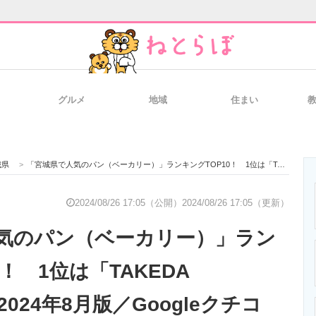
グルメ
地域
住まい
と未来を見通す
スマホと通信の最新トレンド
進化するPCとデ
城県
>
「宮城県で人気のパン（ベーカリー）」ランキングTOP10！ 1位は「TAKEDA BAKERY」【2024年8月版／Googleクチコミ】
のいまが分かる
企業ITのトレンドを詳説
経営リーダーの
2024/08/26 17:05（公開）
2024/08/26 17:05（更新）
気のパン（ベーカリー）」ラン
T製品の総合サイト
IT製品の技術・比較・事例
製造業のIT導入
0！ 1位は「TAKEDA
2024年8月版／Googleクチコ