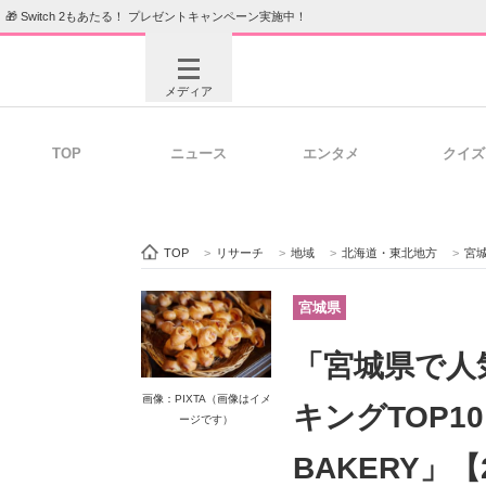
🎁 Switch 2もあたる！ プレゼントキャンペーン実施中！
メディア
TOP
ニュース
エンタメ
クイズ
注目記事を集めた総合ページ
ITの今
TOP
>
リサーチ
>
地域
>
北海道・東北地方
>
宮
ビジネスと働き方のヒント
AI活用
宮城県
「宮城県で人
ITエンジニア向け専門サイト
企業向けI
画像：PIXTA（画像はイメ
キングTOP1
ージです）
BAKERY」【