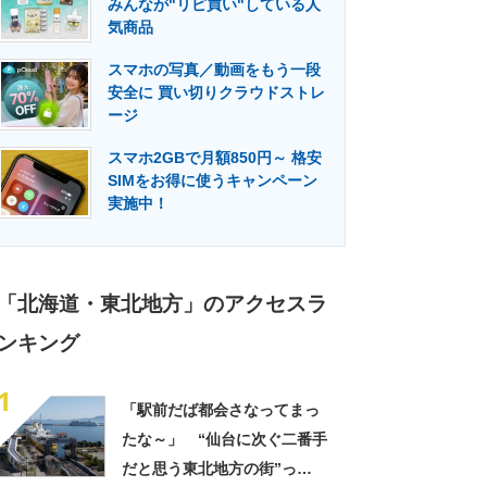
みんなが"リピ買い"している人
門メディア
建設×テクノロジーの最前線
気商品
スマホの写真／動画をもう一段
安全に 買い切りクラウドストレ
ージ
スマホ2GBで月額850円～ 格安
SIMをお得に使うキャンペーン
実施中！
「北海道・東北地方」のアクセスラ
ンキング
1
「駅前だば都会さなってまっ
たな～」 “仙台に次ぐ二番手
だと思う東北地方の街”っ