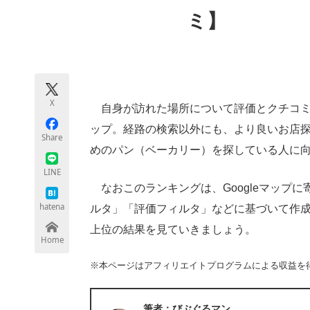
モノづくり技術者専門サイト
エレクトロ
ミ】
ちょっと気になるネットの話題
X
自身が訪れた場所について評価とクチコミな
ップ。経路の検索以外にも、より良いお店
Share
めのパン（ベーカリー）を探している人に向け
LINE
なおこのランキングは、Googleマップ
hatena
ルタ」「評価フィルタ」などに基づいて作成さ
上位の結果を見ていきましょう。
Home
※本ページはアフィリエイトプログラムによる収益を
筆者：びぶぐるマン