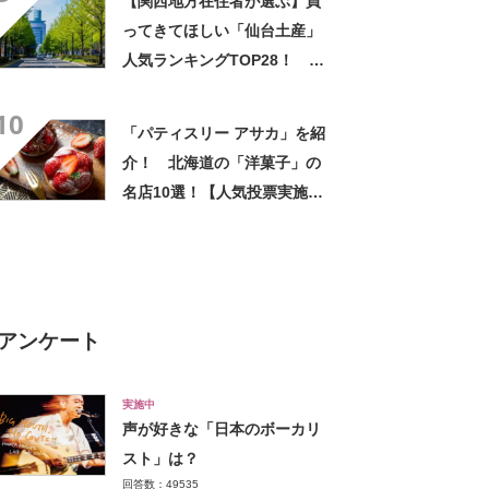
【関西地方在住者が選ぶ】買
ってきてほしい「仙台土産」
人気ランキングTOP28！ 第
1位は「づんだ餅」と「ずんだ
10
餅」【2026年最新調査結果】
「パティスリー アサカ」を紹
介！ 北海道の「洋菓子」の
名店10選！【人気投票実施
中】
アンケート
実施中
声が好きな「日本のボーカリ
スト」は？
回答数：49535