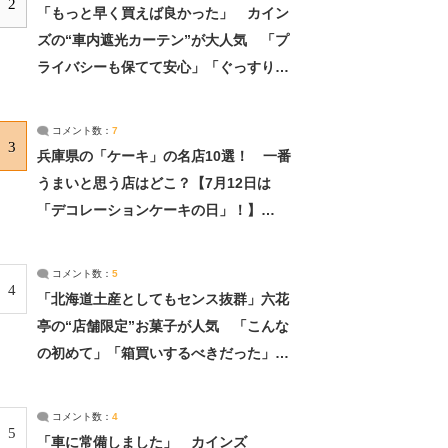
2
「もっと早く買えば良かった」 カイン
ズの“車内遮光カーテン”が大人気 「プ
ライバシーも保てて安心」「ぐっすり眠
れました」（2/2） | ライフ ねとらぼリ
サーチ：2ページ目
コメント数：
7
3
兵庫県の「ケーキ」の名店10選！ 一番
うまいと思う店はどこ？【7月12日は
「デコレーションケーキの日」！】
（2/4） | 兵庫県 ねとらぼリサーチ：2ペ
ージ目
コメント数：
5
4
「北海道土産としてもセンス抜群」六花
亭の“店舗限定”お菓子が人気 「こんな
の初めて」「箱買いするべきだった」
（1/2） | 北海道 ねとらぼリサーチ
コメント数：
4
5
「車に常備しました」 カインズ