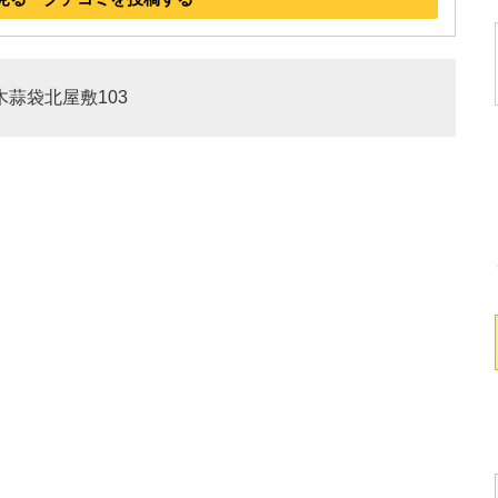
木蒜袋北屋敷103