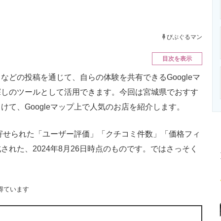
ニクス専門サイト
電子設計の基本と応用
エネルギーの専
びぶぐるマン
目次を表示
どの投稿を通じて、自らの体験を共有できるGoogleマ
探しのツールとして活用できます。今回は宮城県でおすす
て、Googleマップ上で人気のお店を紹介します。
に寄せられた「ユーザー評価」「クチコミ件数」「価格フィ
れた、2024年8月26日時点のものです。ではさっそく
得ています