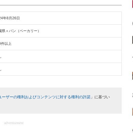
24年8月26日
城県＋パン（ベーカリー）
00件以上
し
し
ユーザーの権利およびコンテンツに対する権利の許諾
」に基づい
advertisement