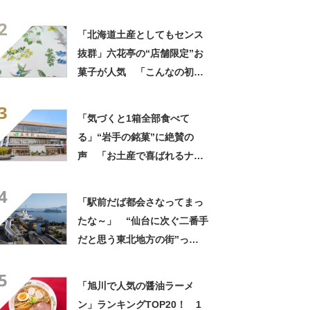
て？ ランキング上位に「ち
2
ょうどよく都会と田舎が混じ
「北海道土産としてもセンス
ってる」「コンパクトにまと
抜群」六花亭の“店舗限定”お
まったいい街」の声
菓子が人気 「こんなの初め
て」「箱買いするべきだっ
3
た」
「気づくと1箱全部食べて
る」“岩手の銘菓”に絶賛の
声 「お土産で喜ばれるナン
バーワン」「会社や友達から
4
毎回大好評」
「駅前だば都会さなってまっ
たな～」 “仙台に次ぐ二番手
だと思う東北地方の街”っ
て？ ランキング上位に「ち
5
ょうどよく都会と田舎が混じ
「旭川で人気の醤油ラーメ
ってる」「コンパクトにまと
ン」ランキングTOP20！ 1