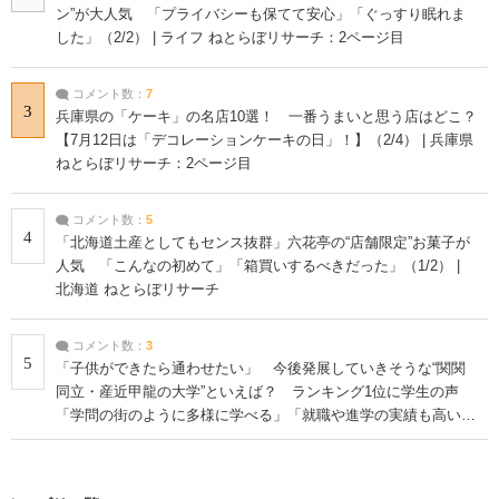
ン”が大人気 「プライバシーも保てて安心」「ぐっすり眠れま
した」（2/2） | ライフ ねとらぼリサーチ：2ページ目
コメント数：
7
3
兵庫県の「ケーキ」の名店10選！ 一番うまいと思う店はどこ？
【7月12日は「デコレーションケーキの日」！】（2/4） | 兵庫県
ねとらぼリサーチ：2ページ目
コメント数：
5
4
「北海道土産としてもセンス抜群」六花亭の“店舗限定”お菓子が
人気 「こんなの初めて」「箱買いするべきだった」（1/2） |
北海道 ねとらぼリサーチ
コメント数：
3
5
「子供ができたら通わせたい」 今後発展していきそうな“関関
同立・産近甲龍の大学”といえば？ ランキング1位に学生の声
「学問の街のように多様に学べる」「就職や進学の実績も高い」
| 大学 ねとらぼリサーチ