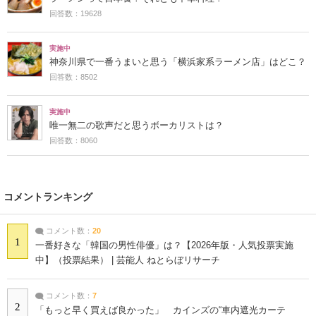
回答数：19628
実施中
神奈川県で一番うまいと思う「横浜家系ラーメン店」はどこ？
回答数：8502
実施中
唯一無二の歌声だと思うボーカリストは？
回答数：8060
コメントランキング
コメント数：
20
1
一番好きな「韓国の男性俳優」は？【2026年版・人気投票実施
中】（投票結果） | 芸能人 ねとらぼリサーチ
コメント数：
7
2
「もっと早く買えば良かった」 カインズの“車内遮光カーテ