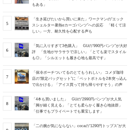
もある」
「生き延びたいから買いに来た」ワークマンの“エック
5
スシェルター暑熱αカーゴパンツ”への反応 「軽くて涼
しい」一方、耐久性を心配する声も
「気に入りすぎて3色購入」 GUの“990円パンツ”が大好
6
評 「生地がサラサラで涼しい」「とても楽でスタイル
も◎」「シルエットも履き心地も最高です」
「保冷ポーチついてるのとてもうれしい」 コメダ珈琲
7
店の“限定バッグセット”に「ペットボトルを2本突っ込ん
で出かける」「アイス買って持ち帰りやすそう」の声
「4本も買いました」 GUの“2990円パンツ”が大人気
8
「脚が細く見える」「とても柔らかく履き心地抜群」
「仕事でもプライベートでも重宝します」
「二の腕が気にならない」cocaの“1290円トップス”が大