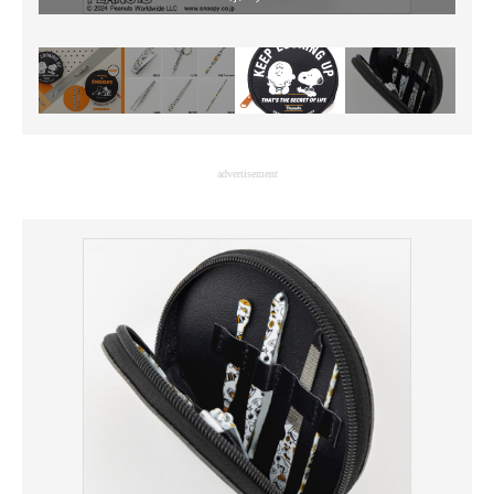
advertisement