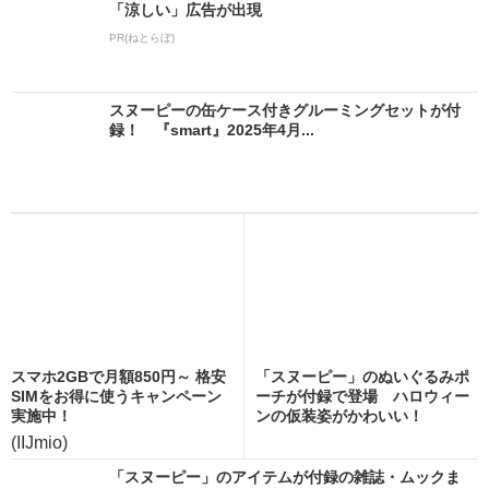
「涼しい」広告が出現
PR(ねとらぼ)
スヌーピーの缶ケース付きグルーミングセットが付
録！ 『smart』2025年4月...
スマホ2GBで月額850円～ 格安
「スヌーピー」のぬいぐるみポ
SIMをお得に使うキャンペーン
ーチが付録で登場 ハロウィー
実施中！
ンの仮装姿がかわいい！
(IIJmio)
「スヌーピー」のアイテムが付録の雑誌・ムックま