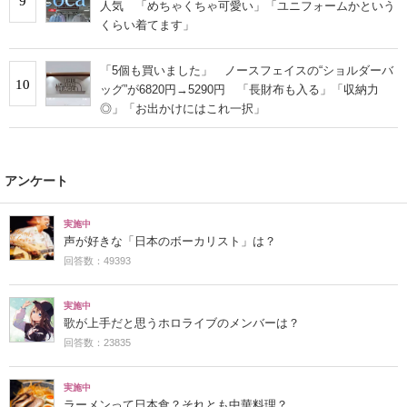
9
人気 「めちゃくちゃ可愛い」「ユニフォームかという
くらい着てます」
「5個も買いました」 ノースフェイスの“ショルダーバ
10
ッグ”が6820円→5290円 「長財布も入る」「収納力
◎」「お出かけにはこれ一択」
アンケート
実施中
声が好きな「日本のボーカリスト」は？
回答数：49393
実施中
歌が上手だと思うホロライブのメンバーは？
回答数：23835
実施中
ラーメンって日本食？それとも中華料理？