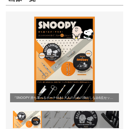
ITの今と未来を見通す
スマホと通信の最新トレンド
進化するPCとデバイスの未来
好きが集まる 比べて選べる
ビジネスと働き方のヒント
AI活用のいまが分かる
企業ITのトレンドを詳説
『SNOOPY 持ち運べるポーチ付き! 大人のための身だしなみ6点セット BOOK』（以下、画像は
経営リーダーのコミュニティ
マーケ×ITの今がよく分かる
ITエンジニア向け専門サイト