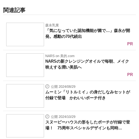
関連記事
森永乳業
「気になっていた認知機能が菌で…」森永が開
発。感動の70代続出
PR
NARS on 美的.com
NARSの新クレンジングオイルで毎朝、メイク
映えする潤い美肌へ
PR
公開 2024/08/29
ムーミン「リトルミイ」の身だしなみセットが
付録で登場 かわいいポーチ付き
公開 2024/10/29
スヌーピーハウスの形をしたポーチが付録で登
場！ 75周年スペシャルデザインも同時...