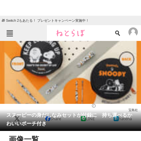
🎁 Switch 2もあたる！ プレゼントキャンペーン実施中！
ねとらぼメニュー
TOP
ニュース
エンタメ
クイズ
グルメ
地域
住まい
教育・育児
動物
リサーチ
ファッション
2024/08/28 07:50（公開）
宝島社
会員記事
スヌーピーの身だしなみセットが付録に 持ち運べるか
X
Share
LINE
hatena
わいいポーチ付き
メディア
画像一覧
注目記事を集めた総合ページ