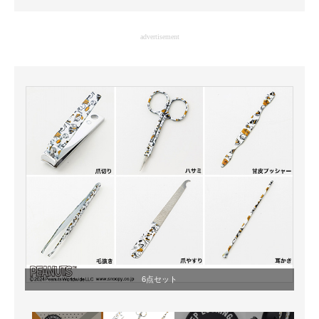
企業向けIT製品の総合サイト
advertisement
IT製品の技術・比較・事例
製造業のIT導入・活用を支援
モノづくり技術者専門サイト
エレクトロニクス専門サイト
電子設計の基本と応用
エネルギーの専門メディア
建設×テクノロジーの最前線
ちょっと気になるネットの話題
6点セット