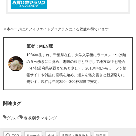
※本ページはアフィリエイトプログラムによる収益を得ています
筆者：MEN蔵
1984年生まれ、千葉県在住。大学入学後にラーメン・つけ麺
の食べ歩きに目覚め、趣味の旅行と並行して地方遠征を開始
（47都道府県制覇まであと少し）。2013年頃からラーメン情
報サイトや雑誌に投稿を始め、週末を雑文書きと新店巡りに
費やす。現在は年間250～300杯程度で安定。
関連タグ
グルメ
地域別ランキング
TOP
リサーチ
地域
北海道・東北地方
福島県
>
>
>
>