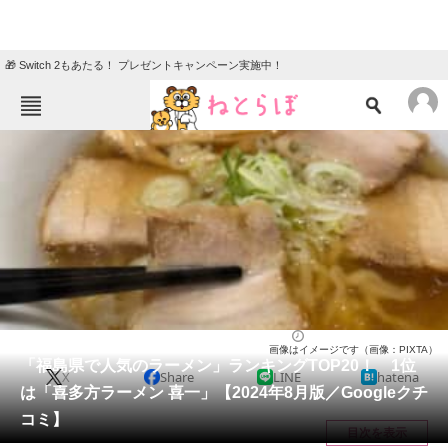
🎁 Switch 2もあたる！ プレゼントキャンペーン実施中！
ねとらぼメニュー
TOP
ニュース
エンタメ
クイズ
グルメ
地域
住まい
教育・育児
動物
リサーチ
福島県
2024/08/27 15:25（公開）
画像はイメージです（画像：PIXTA）
会員記事
「福島県で人気のラーメン」ランキングTOP20！ 1位
X
Share
LINE
hatena
は「喜多方ラーメン 喜一」【2024年8月版／Googleクチ
メディア
コミ】
目次を表示
注目記事を集めた総合ページ