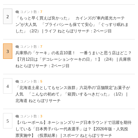
コメント数：
7
2
「もっと早く買えば良かった」 カインズの“車内遮光カーテ
ン”が大人気 「プライバシーも保てて安心」「ぐっすり眠れま
した」（2/2） | ライフ ねとらぼリサーチ：2ページ目
コメント数：
7
3
兵庫県の「ケーキ」の名店10選！ 一番うまいと思う店はどこ？
【7月12日は「デコレーションケーキの日」！】（2/4） | 兵庫県
ねとらぼリサーチ：2ページ目
コメント数：
5
4
「北海道土産としてもセンス抜群」六花亭の“店舗限定”お菓子が
人気 「こんなの初めて」「箱買いするべきだった」（1/2） |
北海道 ねとらぼリサーチ
コメント数：
3
5
【バレーボール】ネーションズリーグ日本ラウンドで活躍を期待
している「日本男子バレー代表選手」は？【2026年版・人気投
票実施中】（投票結果） | スポーツ ねとらぼリサーチ