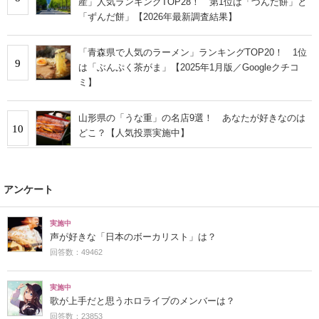
産」人気ランキングTOP28！ 第1位は「づんだ餅」と
「ずんだ餅」【2026年最新調査結果】
「青森県で人気のラーメン」ランキングTOP20！ 1位
9
は「ぶんぷく茶がま」【2025年1月版／Googleクチコ
ミ】
山形県の「うな重」の名店9選！ あなたが好きなのは
10
どこ？【人気投票実施中】
アンケート
実施中
声が好きな「日本のボーカリスト」は？
回答数：49462
実施中
歌が上手だと思うホロライブのメンバーは？
回答数：23853