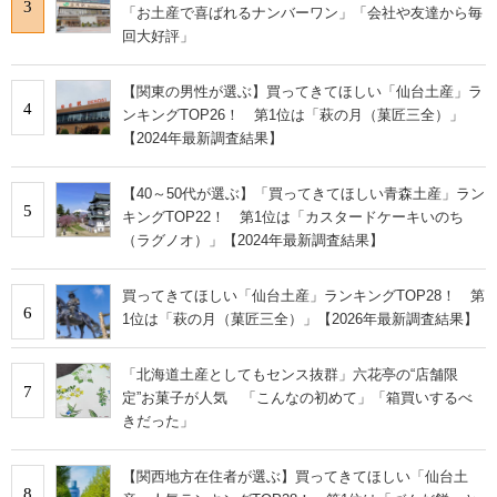
3
「お土産で喜ばれるナンバーワン」「会社や友達から毎
回大好評」
【関東の男性が選ぶ】買ってきてほしい「仙台土産」ラ
4
ンキングTOP26！ 第1位は「萩の月（菓匠三全）」
【2024年最新調査結果】
【40～50代が選ぶ】「買ってきてほしい青森土産」ラン
5
キングTOP22！ 第1位は「カスタードケーキいのち
（ラグノオ）」【2024年最新調査結果】
買ってきてほしい「仙台土産」ランキングTOP28！ 第
6
1位は「萩の月（菓匠三全）」【2026年最新調査結果】
「北海道土産としてもセンス抜群」六花亭の“店舗限
7
定”お菓子が人気 「こんなの初めて」「箱買いするべ
きだった」
【関西地方在住者が選ぶ】買ってきてほしい「仙台土
8