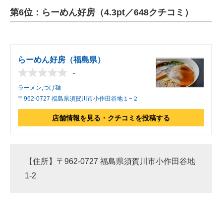
第6位：らーめん好房（4.3pt／648クチコミ）
ITの今と未来を見通す
スマホと通信の最新トレンド
らーめん好房（福島県）
進化するPCとデバイスの未来
-
好きが集まる 比べて選べる
ラーメン,つけ麺
〒962-0727 福島県須賀川市小作田谷地１−２
ビジネスと働き方のヒント
店舗情報を見る・クチコミを投稿する
AI活用のいまが分かる
企業ITのトレンドを詳説
【住所】〒962-0727 福島県須賀川市小作田谷地
経営リーダーのコミュニティ
1-2
マーケ×ITの今がよく分かる
ITエンジニア向け専門サイト