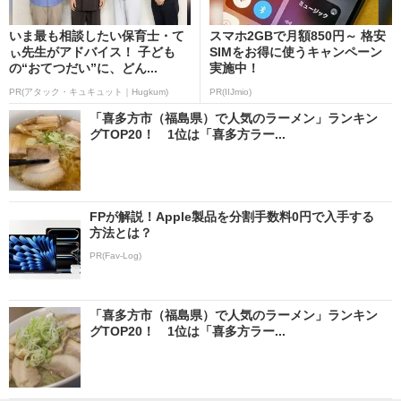
いま最も相談したい保育士・て
スマホ2GBで月額850円～ 格安
ぃ先生がアドバイス！ 子ども
SIMをお得に使うキャンペーン
の“おてつだい”に、どん...
実施中！
PR(アタック・キュキュット｜Hugkum)
PR(IIJmio)
「喜多方市（福島県）で人気のラーメン」ランキン
グTOP20！ 1位は「喜多方ラー...
FPが解説！Apple製品を分割手数料0円で入手する
方法とは？
PR(Fav-Log)
「喜多方市（福島県）で人気のラーメン」ランキン
グTOP20！ 1位は「喜多方ラー...