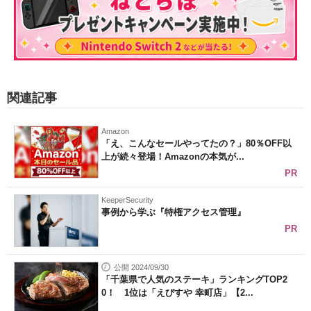
関連記事
Amazon
「え、こんなセールやってたの？」80％OFF以
上が続々登場！Amazonの本気が...
PR
KeeperSecurity
事例から学ぶ『特権アクセス管理』
PR
公開 2024/09/30
「千葉県で人気のステーキ」ランキングTOP2
0！ 1位は「えびすや 幸町店」【2...