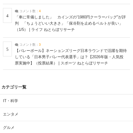
コメント数：
4
4
「車に常備しました」 カインズの“1980円クーラーバッグ”が評
判 「ちょうどいい大きさ」「保冷剤を止めるベルトが良い」
（1/5） | ライフ ねとらぼリサーチ
コメント数：
3
5
【バレーボール】ネーションズリーグ日本ラウンドで活躍を期待
している「日本男子バレー代表選手」は？【2026年版・人気投
票実施中】（投票結果） | スポーツ ねとらぼリサーチ
カテゴリ一覧
IT・科学
エンタメ
グルメ