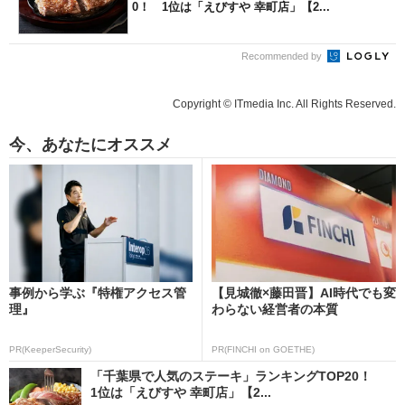
0！ 1位は「えびすや 幸町店」【2...
Recommended by
Copyright © ITmedia Inc. All Rights Reserved.
今、あなたにオススメ
事例から学ぶ『特権アクセス管
【見城徹×藤田晋】AI時代でも変
理』
わらない経営者の本質
PR(KeeperSecurity)
PR(FINCHI on GOETHE)
「千葉県で人気のステーキ」ランキングTOP20！
1位は「えびすや 幸町店」【2...