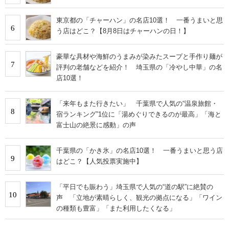
東京都の「チャーハン」の名店10選！ 一番うまいと思
6
う店はどこ？【8月8日はチャーハンの日！】
豪華な具材や海鮮のうまみが染みたスープと手作り麺が
7
評判の老舗などを紹介！ 埼玉県の「冷やし中華」の名
店10選！
「来年もまた行きたい」 千葉県で人気の“温泉旅館・
8
宿ランキング”1位に「湯めぐりできるのが最高」「海と
富士山の絶景に感動」の声
千葉県の「かき氷」の名店10選！ 一番うまいと思う店
9
はどこ？【人気投票実施中】
「平日でも賑わう」埼玉県で人気の“道の駅”に絶賛の
10
声 「立地が素晴らしく、観光の拠点になる」「ワイン
の種類も豊富」「また利用したくなる」