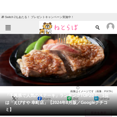
🎁 Switch 2もあたる！ プレゼントキャンペーン実施中！
ねとらぼメニュー
TOP
ニュース
エンタメ
クイズ
グルメ
地域
住まい
教育・育児
動物
リサーチ
千葉県
2024/08/30 11:40（公開）
画像はイメージです（画像：PIXTA）
会員記事
「千葉県で人気のステーキ」ランキングTOP20！ 1位
X
Share
LINE
hatena
は「えびすや 幸町店」【2024年8月版／Googleクチコ
メディア
ミ】
目次を表示
注目記事を集めた総合ページ