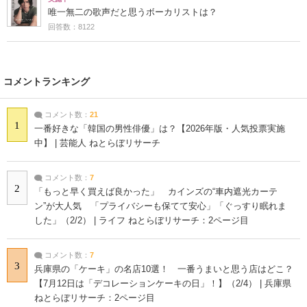
唯一無二の歌声だと思うボーカリストは？
回答数：8122
コメントランキング
コメント数：
21
1
一番好きな「韓国の男性俳優」は？【2026年版・人気投票実施
中】 | 芸能人 ねとらぼリサーチ
コメント数：
7
2
「もっと早く買えば良かった」 カインズの“車内遮光カーテ
ン”が大人気 「プライバシーも保てて安心」「ぐっすり眠れま
した」（2/2） | ライフ ねとらぼリサーチ：2ページ目
コメント数：
7
3
兵庫県の「ケーキ」の名店10選！ 一番うまいと思う店はどこ？
【7月12日は「デコレーションケーキの日」！】（2/4） | 兵庫県
ねとらぼリサーチ：2ページ目