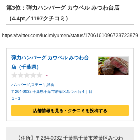
第3位：弾力ハンバーグ カウベル みつわ台店
ITの今と未来を見通す
（4.4pt／1197クチコミ）
スマホと通信の最新トレンド
https://twitter.com/lucimiyumen/status/1706161096728723879
進化するPCとデバイスの未来
好きが集まる 比べて選べる
弾力ハンバーグ カウベル みつわ台
店（千葉県）
ビジネスと働き方のヒント
-
AI活用のいまが分かる
ハンバーグ,ステーキ,洋食
〒264-0032 千葉県千葉市若葉区みつわ台４丁目
企業ITのトレンドを詳説
１−３
経営リーダーのコミュニティ
店舗情報を見る・クチコミを投稿する
マーケ×ITの今がよく分かる
ITエンジニア向け専門サイト
【住所】〒264-0032 千葉県千葉市若葉区みつわ