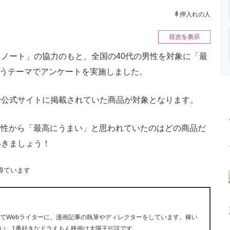
ニクス専門サイト
電子設計の基本と応用
エネルギーの専
押入れの人
目次を表示
ノート」の協力のもと、全国の40代の男性を対象に「最
いうテーマでアンケートを実施しました。
公式サイトに掲載されていた商品が対象となります。
の男性から「最高にうまい」と思われていたのはどの商品だ
いきましょう！
得ています
経てWebライターに。漫画記事の執筆やディレクターをしています。稼い
い。1番好きなドラえもん映画は太陽王伝説です。