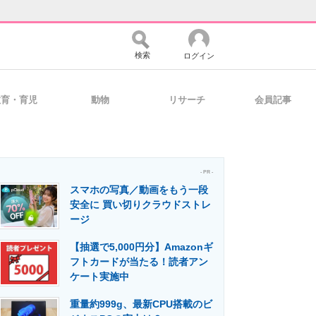
検索
ログイン
教育・育児
動物
リサーチ
会員記事
バイスの未来
好きが集まる 比べて選べる
- PR -
スマホの写真／動画をもう一段
コミュニティ
マーケ×ITの今がよく分かる
安全に 買い切りクラウドストレ
ージ
【抽選で5,000円分】Amazonギ
・活用を支援
フトカードが当たる！読者アン
ケート実施中
重量約999g、最新CPU搭載のビ