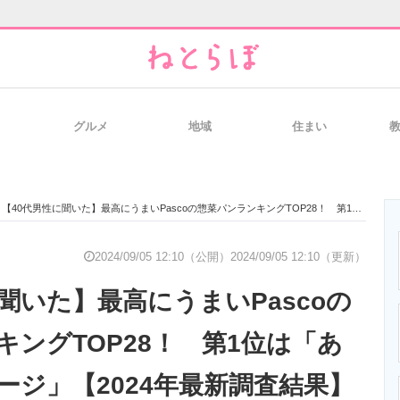
グルメ
地域
住まい
と未来を見通す
スマホと通信の最新トレンド
進化するPCとデ
【40代男性に聞いた】最高にうまいPascoの惣菜パンランキングTOP28！ 第1位は「あらびきソーセージ」【2024年最新調査結果】
のいまが分かる
企業ITのトレンドを詳説
経営リーダーの
2024/09/05 12:10（公開）
2024/09/05 12:10（更新）
聞いた】最高にうまいPascoの
T製品の総合サイト
IT製品の技術・比較・事例
製造業のIT導入
キングTOP28！ 第1位は「あ
ージ」【2024年最新調査結果】