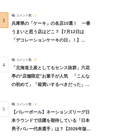
れました」（2/2） | ライフ ねとらぼリ
サーチ：2ページ目
コメント数：
7
3
兵庫県の「ケーキ」の名店10選！ 一番
うまいと思う店はどこ？【7月12日は
「デコレーションケーキの日」！】
（2/4） | 兵庫県 ねとらぼリサーチ：2ペ
ージ目
コメント数：
5
4
「北海道土産としてもセンス抜群」六花
亭の“店舗限定”お菓子が人気 「こんな
の初めて」「箱買いするべきだった」
（1/2） | 北海道 ねとらぼリサーチ
コメント数：
3
5
【バレーボール】ネーションズリーグ日
本ラウンドで活躍を期待している「日本
男子バレー代表選手」は？【2026年版・
人気投票実施中】（投票結果） | スポー