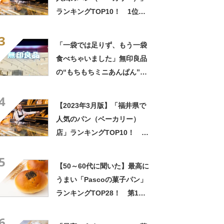
ランキングTOP10！ 1位は
「ベイクオカジマ」
3
「一袋では足りず、もう一袋
食べちゃいました」無印良品
の“もちもちミニあんぱん”が
好評 「あんこも甘すぎず」
4
「リピ買い決定です」
【2023年3月版】「福井県で
人気のパン（ベーカリー）
店」ランキングTOP10！ 1
位は「ベイクオカジマ」
5
【50～60代に聞いた】最高に
うまい「Pascoの菓子パン」
ランキングTOP28！ 第1位
は「あん＆ホイップドーナ
6
ツ」【2024年最新調査結果】