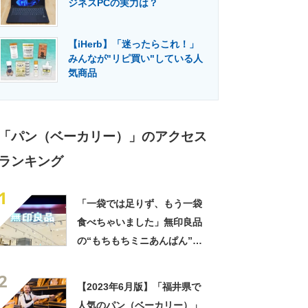
ジネスPCの実力は？
門メディア
建設×テクノロジーの最前線
【iHerb】「迷ったらこれ！」
みんなが"リピ買い"している人
気商品
「パン（ベーカリー）」のアクセス
ランキング
1
「一袋では足りず、もう一袋
食べちゃいました」無印良品
の“もちもちミニあんぱん”が
好評 「あんこも甘すぎず」
2
「リピ買い決定です」
【2023年6月版】「福井県で
人気のパン（ベーカリー）」