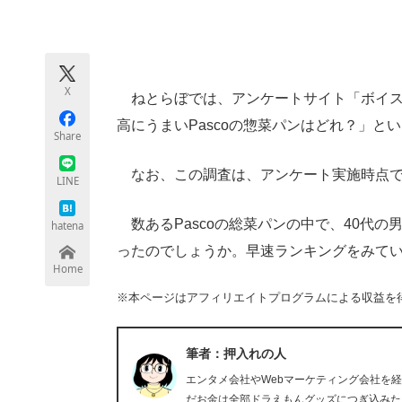
モノづくり技術者専門サイト
エレクトロ
X
ねとらぼでは、アンケートサイト「ボイス
ちょっと気になるネットの話題
高にうまいPascoの惣菜パンはどれ？」と
Share
なお、この調査は、アンケート実施時点で
LINE
数あるPascoの総菜パンの中で、40代
hatena
ったのでしょうか。早速ランキングをみて
Home
※本ページはアフィリエイトプログラムによる収益を
筆者：押入れの人
エンタメ会社やWebマーケティング会社を
だお金は全部ドラえもんグッズにつぎ込みた