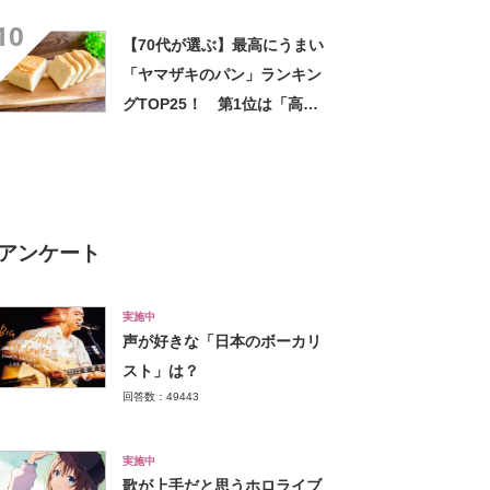
「メゾン ムラタ」
10
【70代が選ぶ】最高にうまい
「ヤマザキのパン」ランキン
グTOP25！ 第1位は「高級
つぶあん」【4月12日はパン
の記念日】
アンケート
実施中
声が好きな「日本のボーカリ
スト」は？
回答数：49443
実施中
歌が上手だと思うホロライブ