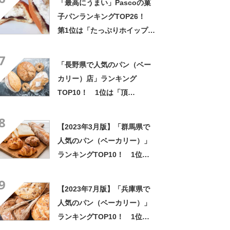
「最高にうまい」Pascoの菓
子パンランキングTOP26！
第1位は「たっぷりホイップあ
んぱん」【2025年最新調査結
7
果】
「長野県で人気のパン（ベー
カリー）店」ランキング
TOP10！ 1位は「頂
BAKERY（いただきベーカリ
8
ー）」【2023年1月版】
【2023年3月版】「群馬県で
人気のパン（ベーカリー）」
ランキングTOP10！ 1位は
「山のフモトのパン食堂 Cou
9
屋」
【2023年7月版】「兵庫県で
人気のパン（ベーカリー）」
ランキングTOP10！ 1位は