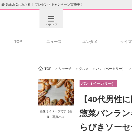
🎁 Switch 2もあたる！ プレゼントキャンペーン実施中！
メディア
TOP
ニュース
エンタメ
クイズ
注目記事を集めた総合ページ
ITの今
TOP
>
リサーチ
>
グルメ
>
パン（ベーカリー）
>
ビジネスと働き方のヒント
AI活用
パン（ベーカリー）
【40代男性に
ITエンジニア向け専門サイト
企業向けI
惣菜パンラン
画像はイメージです（画
像：写真AC）
らびきソーセ