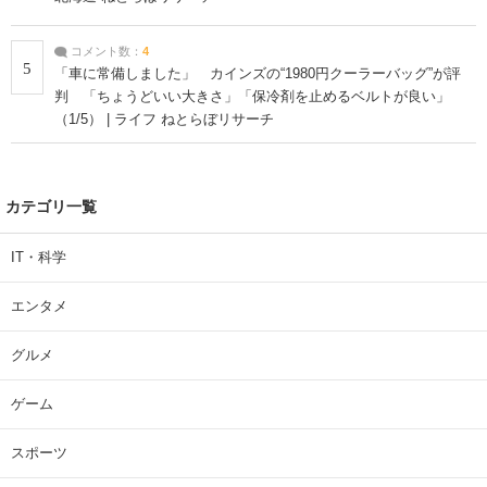
コメント数：
4
5
「車に常備しました」 カインズの“1980円クーラーバッグ”が評
判 「ちょうどいい大きさ」「保冷剤を止めるベルトが良い」
（1/5） | ライフ ねとらぼリサーチ
カテゴリ一覧
IT・科学
エンタメ
グルメ
ゲーム
スポーツ