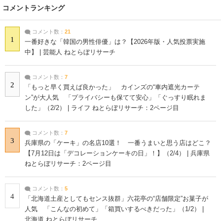
コメントランキング
コメント数：
21
1
一番好きな「韓国の男性俳優」は？【2026年版・人気投票実施
中】 | 芸能人 ねとらぼリサーチ
コメント数：
7
2
「もっと早く買えば良かった」 カインズの“車内遮光カーテ
ン”が大人気 「プライバシーも保てて安心」「ぐっすり眠れま
した」（2/2） | ライフ ねとらぼリサーチ：2ページ目
コメント数：
7
3
兵庫県の「ケーキ」の名店10選！ 一番うまいと思う店はどこ？
【7月12日は「デコレーションケーキの日」！】（2/4） | 兵庫県
ねとらぼリサーチ：2ページ目
コメント数：
5
4
「北海道土産としてもセンス抜群」六花亭の“店舗限定”お菓子が
人気 「こんなの初めて」「箱買いするべきだった」（1/2） |
北海道 ねとらぼリサーチ