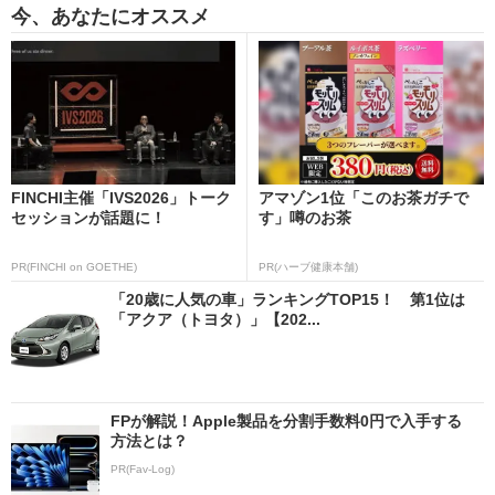
今、あなたにオススメ
FINCHI主催「IVS2026」トーク
アマゾン1位「このお茶ガチで
セッションが話題に！
す」噂のお茶
PR(FINCHI on GOETHE)
PR(ハーブ健康本舗)
「20歳に人気の車」ランキングTOP15！ 第1位は
「アクア（トヨタ）」【202...
FPが解説！Apple製品を分割手数料0円で入手する
方法とは？
PR(Fav-Log)