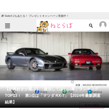
🎁 Switch 2もあたる！ プレゼントキャンペーン実施中！
ねとらぼメニュー
TOP
ニュース
エンタメ
クイズ
グルメ
地域
住まい
教育・育児
動物
リサーチ
自動車
2024/09/06 09:20（公開）
画像：MAZDA NEWSROOM
会員記事
【旧車好きが選ぶ】「復活してほしい車」ランキング
X
Share
LINE
hatena
TOP13！ 第1位は「マツダ RX-7」【2024年最新調査
メディア
結果】
目次を表示
注目記事を集めた総合ページ