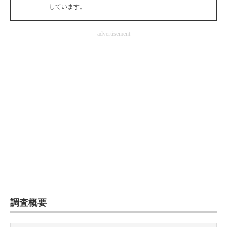
しています。
企業向けIT製品の総合サイト
IT製品の技術・比較・事例
advertisement
製造業のIT導入・活用を支援
モノづくり技術者専門サイト
エレクトロニクス専門サイト
電子設計の基本と応用
エネルギーの専門メディア
建設×テクノロジーの最前線
ちょっと気になるネットの話題
調査概要