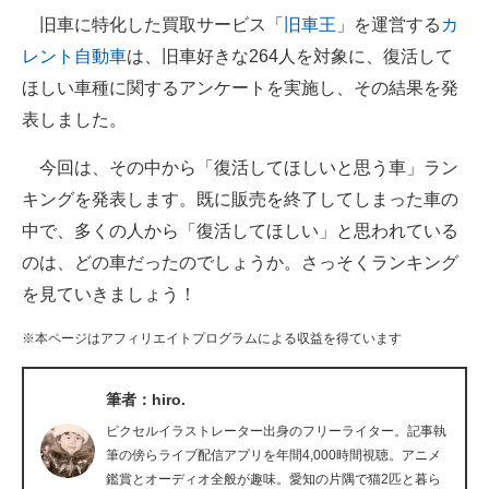
旧車に特化した買取サービス「
旧車王
」を運営する
カ
ITの今と未来を見通す
レント自動車
は、旧車好きな264人を対象に、復活して
ほしい車種に関するアンケートを実施し、その結果を発
スマホと通信の最新トレンド
表しました。
進化するPCとデバイスの未来
今回は、その中から「復活してほしいと思う車」ラン
好きが集まる 比べて選べる
キングを発表します。既に販売を終了してしまった車の
中で、多くの人から「復活してほしい」と思われている
ビジネスと働き方のヒント
のは、どの車だったのでしょうか。さっそくランキング
AI活用のいまが分かる
を見ていきましょう！
企業ITのトレンドを詳説
※本ページはアフィリエイトプログラムによる収益を得ています
経営リーダーのコミュニティ
筆者：hiro.
マーケ×ITの今がよく分かる
ピクセルイラストレーター出身のフリーライター。記事執
筆の傍らライブ配信アプリを年間4,000時間視聴。アニメ
ITエンジニア向け専門サイト
鑑賞とオーディオ全般が趣味。愛知の片隅で猫2匹と暮ら