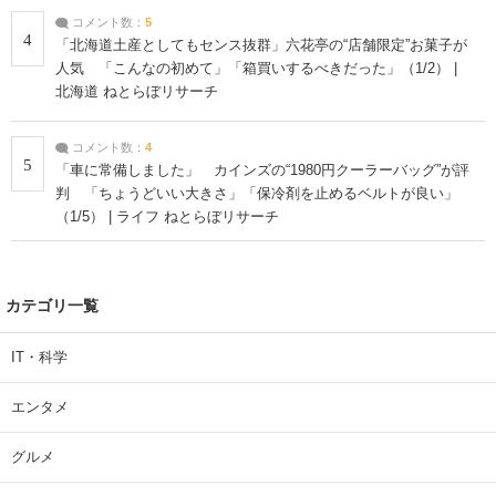
コメント数：
5
4
「北海道土産としてもセンス抜群」六花亭の“店舗限定”お菓子が
人気 「こんなの初めて」「箱買いするべきだった」（1/2） |
北海道 ねとらぼリサーチ
コメント数：
4
5
「車に常備しました」 カインズの“1980円クーラーバッグ”が評
判 「ちょうどいい大きさ」「保冷剤を止めるベルトが良い」
（1/5） | ライフ ねとらぼリサーチ
カテゴリ一覧
IT・科学
エンタメ
グルメ