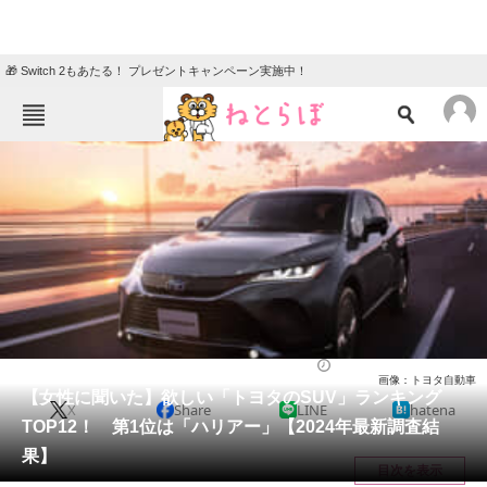
🎁 Switch 2もあたる！ プレゼントキャンペーン実施中！
ねとらぼメニュー
TOP
ニュース
エンタメ
クイズ
グルメ
地域
住まい
教育・育児
動物
リサーチ
自動車
2024/09/05 18:05（公開）
画像：トヨタ自動車
会員記事
【女性に聞いた】欲しい「トヨタのSUV」ランキング
X
Share
LINE
hatena
TOP12！ 第1位は「ハリアー」【2024年最新調査結
メディア
果】
目次を表示
注目記事を集めた総合ページ