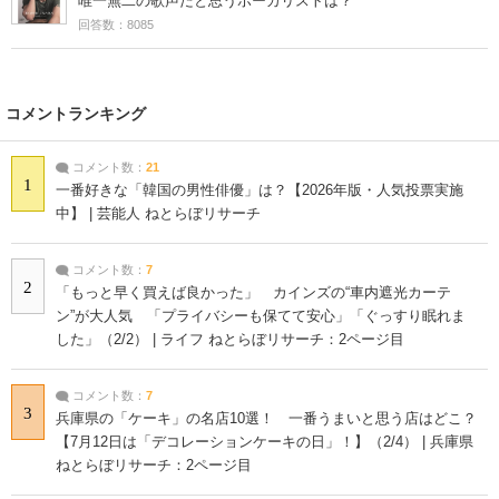
唯一無二の歌声だと思うボーカリストは？
回答数：8085
コメントランキング
コメント数：
21
1
一番好きな「韓国の男性俳優」は？【2026年版・人気投票実施
中】 | 芸能人 ねとらぼリサーチ
コメント数：
7
2
「もっと早く買えば良かった」 カインズの“車内遮光カーテ
ン”が大人気 「プライバシーも保てて安心」「ぐっすり眠れま
した」（2/2） | ライフ ねとらぼリサーチ：2ページ目
コメント数：
7
3
兵庫県の「ケーキ」の名店10選！ 一番うまいと思う店はどこ？
【7月12日は「デコレーションケーキの日」！】（2/4） | 兵庫県
ねとらぼリサーチ：2ページ目