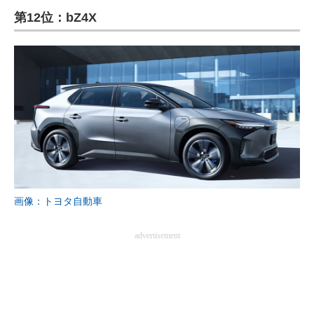
第12位：bZ4X
ITの今と未来を見通す
スマホと通信の最新トレンド
進化するPCとデバイスの未来
好きが集まる 比べて選べる
ビジネスと働き方のヒント
AI活用のいまが分かる
画像：トヨタ自動車
企業ITのトレンドを詳説
advertisement
経営リーダーのコミュニティ
マーケ×ITの今がよく分かる
ITエンジニア向け専門サイト