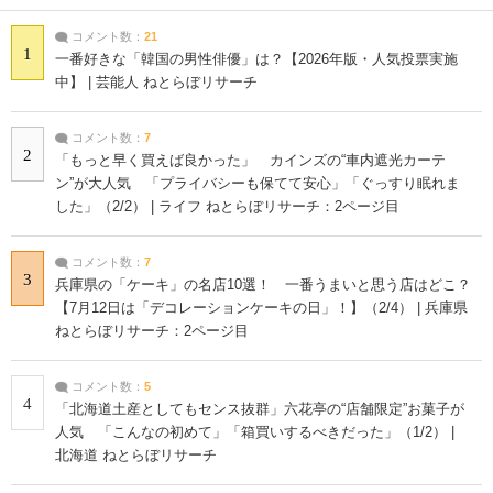
コメント数：
21
1
一番好きな「韓国の男性俳優」は？【2026年版・人気投票実施
中】 | 芸能人 ねとらぼリサーチ
コメント数：
7
2
「もっと早く買えば良かった」 カインズの“車内遮光カーテ
ン”が大人気 「プライバシーも保てて安心」「ぐっすり眠れま
した」（2/2） | ライフ ねとらぼリサーチ：2ページ目
コメント数：
7
3
兵庫県の「ケーキ」の名店10選！ 一番うまいと思う店はどこ？
【7月12日は「デコレーションケーキの日」！】（2/4） | 兵庫県
ねとらぼリサーチ：2ページ目
コメント数：
5
4
「北海道土産としてもセンス抜群」六花亭の“店舗限定”お菓子が
人気 「こんなの初めて」「箱買いするべきだった」（1/2） |
北海道 ねとらぼリサーチ