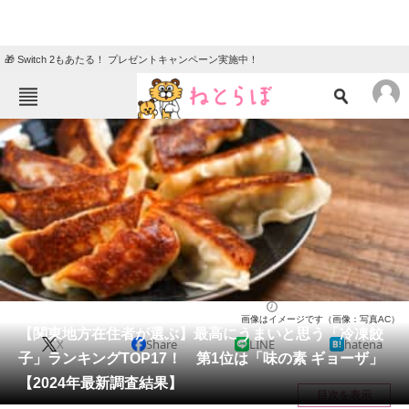
🎁 Switch 2もあたる！ プレゼントキャンペーン実施中！
ねとらぼメニュー
TOP
ニュース
エンタメ
クイズ
グルメ
地域
住まい
教育・育児
動物
リサーチ
中華料理
2024/09/10 22:45（公開）
画像はイメージです（画像：写真AC）
会員記事
【関東地方在住者が選ぶ】最高にうまいと思う「冷凍餃
X
Share
LINE
hatena
子」ランキングTOP17！ 第1位は「味の素 ギョーザ」
メディア
【2024年最新調査結果】
目次を表示
注目記事を集めた総合ページ