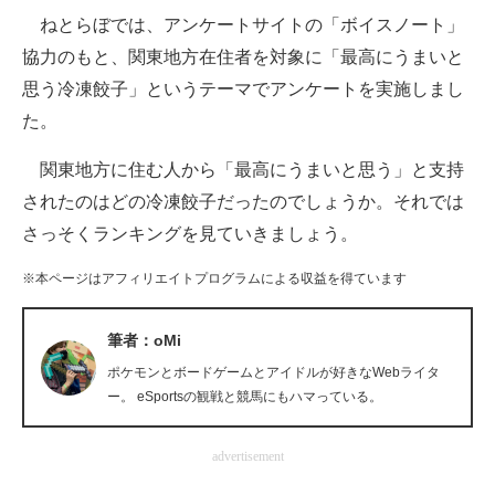
ねとらぼでは、アンケートサイトの「ボイスノート」
ITの今と未来を見通す
協力のもと、関東地方在住者を対象に「最高にうまいと
思う冷凍餃子」というテーマでアンケートを実施しまし
スマホと通信の最新トレンド
た。
進化するPCとデバイスの未来
関東地方に住む人から「最高にうまいと思う」と支持
好きが集まる 比べて選べる
されたのはどの冷凍餃子だったのでしょうか。それでは
さっそくランキングを見ていきましょう。
ビジネスと働き方のヒント
※本ページはアフィリエイトプログラムによる収益を得ています
AI活用のいまが分かる
企業ITのトレンドを詳説
筆者：oMi
ポケモンとボードゲームとアイドルが好きなWebライタ
経営リーダーのコミュニティ
ー。 eSportsの観戦と競馬にもハマっている。
マーケ×ITの今がよく分かる
advertisement
ITエンジニア向け専門サイト