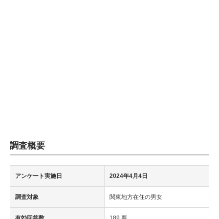
企業向けIT製品の総合サイト
IT製品の技術・比較・事例
製造業のIT導入・活用を支援
モノづくり技術者専門サイト
エレクトロニクス専門サイト
電子設計の基本と応用
エネルギーの専門メディア
調査概要
建設×テクノロジーの最前線
アンケート実施日
2024年4月4日
ちょっと気になるネットの話題
調査対象
関東地方在住の男女
有効回答数
189 票