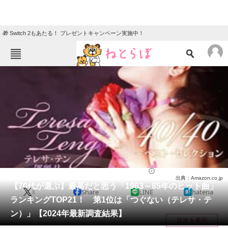
🎁 Switch 2もあたる！ プレゼントキャンペーン実施中！
ねとらぼメニュー
TOP
ニュース
エンタメ
クイズ
グルメ
地域
住まい
教育・育児
動物
リサーチ
音楽
2024/09/06 19:40（公開）
出典：Amazon.co.jp
会員記事
【70代が選ぶ】最高だと思う「1983～85年のヒット曲」
X
Share
LINE
hatena
ランキングTOP21！ 第1位は「つぐない（テレサ・テ
メディア
ン）」【2024年最新調査結果】
目次を表示
注目記事を集めた総合ページ