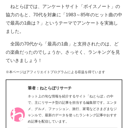
ねとらぼでは、アンケートサイト「ボイスノート」の
ITの今と未来を見通す
協力のもと、70代を対象に「1983～85年のヒット曲の中
で最高の1曲は？」というテーマでアンケートを実施し
スマホと通信の最新トレンド
ました。
進化するPCとデバイスの未来
全国の70代から「最高の1曲」と支持されたのは、ど
好きが集まる 比べて選べる
の楽曲だったのでしょうか。さっそく、ランキングを見
ていきましょう！
ビジネスと働き方のヒント
※本ページはアフィリエイトプログラムによる収益を得ています
AI活用のいまが分かる
企業ITのトレンドを詳説
筆者：ねとらぼリサーチ
ネット上の旬な情報を紹介するサイト「ねとらぼ」の中
経営リーダーのコミュニティ
で、主にリサーチ型の記事を担当する編集部です。エンタ
メ、グルメ、ファッション、旅行、家電などさまざまなジ
マーケ×ITの今がよく分かる
ャンルで、最新のデータを使ったランキング記事やおすす
め記事を配信しています。
ITエンジニア向け専門サイト