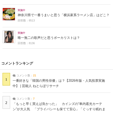
実施中
神奈川県で一番うまいと思う「横浜家系ラーメン店」はどこ？
回答数：8513
実施中
唯一無二の歌声だと思うボーカリストは？
回答数：8136
コメントランキング
コメント数：
21
1
一番好きな「韓国の男性俳優」は？【2026年版・人気投票実施
中】 | 芸能人 ねとらぼリサーチ
コメント数：
7
2
「もっと早く買えば良かった」 カインズの“車内遮光カーテ
ン”が大人気 「プライバシーも保てて安心」「ぐっすり眠れま