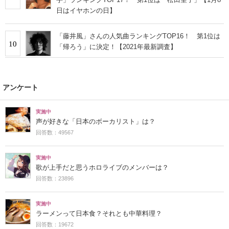
日はイヤホンの日】
「藤井風」さんの人気曲ランキングTOP16！ 第1位は
10
「帰ろう」に決定！【2021年最新調査】
アンケート
実施中
声が好きな「日本のボーカリスト」は？
回答数：49567
実施中
歌が上手だと思うホロライブのメンバーは？
回答数：23896
実施中
ラーメンって日本食？それとも中華料理？
回答数：19672