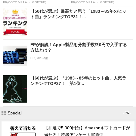
PR(COCO VILLA on GOETHE)
PR(COCO VILLA on GOETHE)
【50代が選ぶ】最高だと思う「1983～85年のヒッ
ト曲」ランキングTOP31！...
FPが解説！Apple製品を分割手数料0円で入手する
方法とは？
PR(Fav-Log)
【60代が選ぶ】「1983～85年のヒット曲」人気ラ
ンキングTOP27！ 第1位...
Special
- PR -
【抽選で5,000円分】Amazonギフトカードが
当たる！読者アンケート実施中