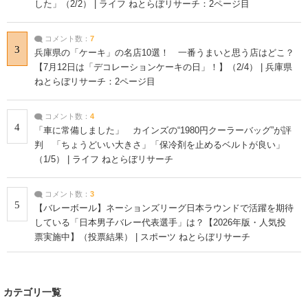
した」（2/2） | ライフ ねとらぼリサーチ：2ページ目
コメント数：
7
3
兵庫県の「ケーキ」の名店10選！ 一番うまいと思う店はどこ？
【7月12日は「デコレーションケーキの日」！】（2/4） | 兵庫県
ねとらぼリサーチ：2ページ目
コメント数：
4
4
「車に常備しました」 カインズの“1980円クーラーバッグ”が評
判 「ちょうどいい大きさ」「保冷剤を止めるベルトが良い」
（1/5） | ライフ ねとらぼリサーチ
コメント数：
3
5
【バレーボール】ネーションズリーグ日本ラウンドで活躍を期待
している「日本男子バレー代表選手」は？【2026年版・人気投
票実施中】（投票結果） | スポーツ ねとらぼリサーチ
カテゴリ一覧