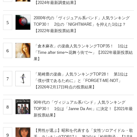
【2024年最新調査結果】
2000年代の「ヴィジュアル系バンド」人気ランキング
5
TOP30！ 2位の「NIGHTMARE」を抑えた1位は？
【2022年最新投票結果】
「倉木麻衣」の楽曲人気ランキングTOP35！ 1位は
6
「Time after time〜花舞う街で〜」【2022年最新投票結
果】
「尾崎豊の楽曲」人気ランキングTOP28！ 第1位は
7
「僕が僕であるために」と「FORGET-ME-NOT」
【2026年2月17日時点の投票結果】
90年代の「ヴィジュアル系バンド」人気ランキング
8
TOP30！ 1位は「Janne Da Arc」に決定！【2021年最
新投票結果】
【男性が選ぶ】昭和を代表する「女性ソロアイドル・歌
9
手」ランキングTOP17！ 第1位は「松田聖子」【1月8