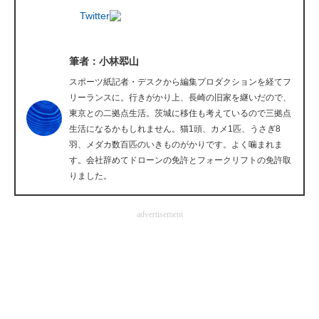
Twitter
企業向けIT製品の総合サイト
IT製品の技術・比較・事例
筆者：小林翆山
製造業のIT導入・活用を支援
スポーツ紙記者・デスクから編集プロダクションを経てフ
リーランスに。行きがかり上、長崎の旧家を継いだので、
モノづくり技術者専門サイト
東京との二拠点生活。茨城に移住も考えているので三拠点
生活になるかもしれません。猫1頭、カメ1匹、うさぎ8
エレクトロニクス専門サイト
羽、メダカ数百匹のいきものがかりです。よく噛まれま
す。会社辞めてドローンの免許とフォークリフトの免許取
電子設計の基本と応用
りました。
エネルギーの専門メディア
advertisement
建設×テクノロジーの最前線
ちょっと気になるネットの話題