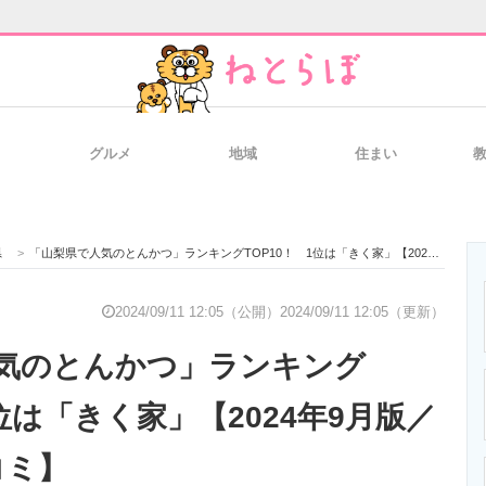
グルメ
地域
住まい
と未来を見通す
スマホと通信の最新トレンド
進化するPCとデ
県
>
「山梨県で人気のとんかつ」ランキングTOP10！ 1位は「きく家」【2024年9月版／Googleクチコミ】
のいまが分かる
企業ITのトレンドを詳説
経営リーダーの
2024/09/11 12:05（公開）
2024/09/11 12:05（更新）
気のとんかつ」ランキング
T製品の総合サイト
IT製品の技術・比較・事例
製造業のIT導入
1位は「きく家」【2024年9月版／
コミ】