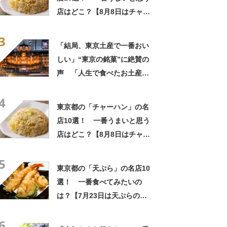
店はどこ？【8月8日はチャー
ハンの日！】
3
「結局、東京土産で一番おい
しい」“東京の銘菓”に絶賛の
声 「人生で食べたお土産の
中でダントツで好き」「東京
4
に行くと必ず買う」「めっち
東京都の「チャーハン」の名
ゃリピしてます」
店10選！ 一番うまいと思う
店はどこ？【8月8日はチャー
ハンの日！】
5
東京都の「天ぷら」の名店10
選！ 一番食べてみたいの
は？【7月23日は天ぷらの
日】
6