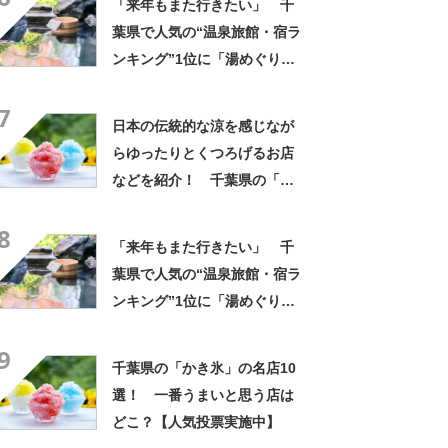
「来年もまた行きたい」 千
葉県で人気の“温泉旅館・宿ラ
ンキング”1位に「湯めぐりで
きるのが最高」「海と富士山
7
の絶景に感動」の声
日本の伝統的な涼を感じなが
らゆったりとくつろげるお店
などを紹介！ 千葉県の「か
き氷」の名店10選！
8
「来年もまた行きたい」 千
葉県で人気の“温泉旅館・宿ラ
ンキング”1位に「湯めぐりで
きるのが最高」「海と富士山
9
の絶景に感動」の声
千葉県の「かき氷」の名店10
選！ 一番うまいと思う店は
どこ？【人気投票実施中】