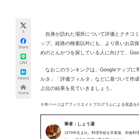
モノづくり技術者専門サイト
エレクトロ
X
自身が訪れた場所について評価とクチコミな
ちょっと気になるネットの話題
ップ。経路の検索以外にも、より良いお店
Share
めのとんかつを探している人に向けて、Goo
LINE
なおこのランキングは、Googleマップ
hatena
ルタ」「評価フィルタ」などに基づいて作成さ
上位の結果を見ていきましょう。
Home
※本ページはアフィリエイトプログラムによる収益を
筆者：しょう湯
1979年生まれ。料理学校を卒業後、和食料