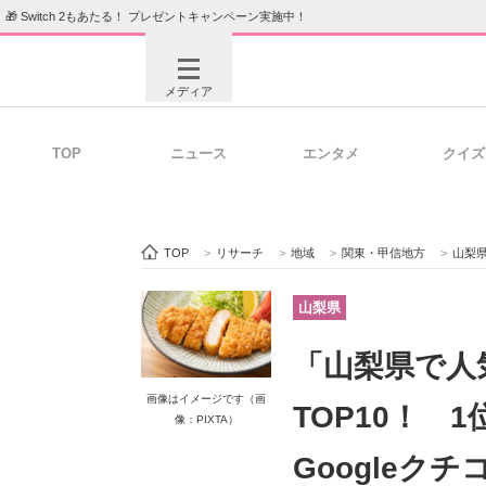
🎁 Switch 2もあたる！ プレゼントキャンペーン実施中！
メディア
TOP
ニュース
エンタメ
クイズ
注目記事を集めた総合ページ
ITの今
TOP
>
リサーチ
>
地域
>
関東・甲信地方
>
山梨
ビジネスと働き方のヒント
AI活用
山梨県
「山梨県で人
ITエンジニア向け専門サイト
企業向けI
画像はイメージです（画
TOP10！ 
像：PIXTA）
Googleクチ