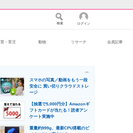
検索
ログイン
教育・育児
動物
リサーチ
会員記事
バイスの未来
好きが集まる 比べて選べる
- PR -
スマホの写真／動画をもう一段
コミュニティ
マーケ×ITの今がよく分かる
安全に 買い切りクラウドストレ
ージ
【抽選で5,000円分】Amazonギ
・活用を支援
フトカードが当たる！読者アン
ケート実施中
重量約999g、最新CPU搭載のビ