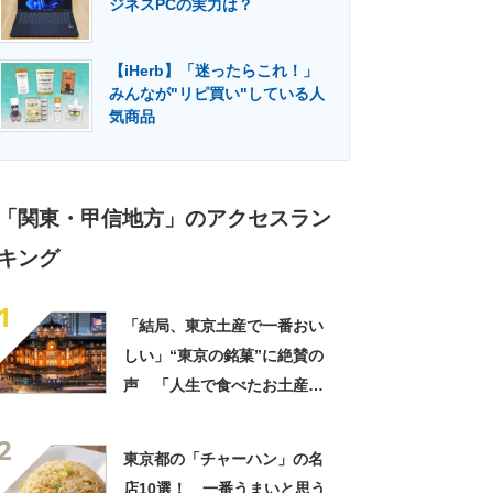
ジネスPCの実力は？
門メディア
建設×テクノロジーの最前線
【iHerb】「迷ったらこれ！」
みんなが"リピ買い"している人
気商品
「関東・甲信地方」のアクセスラン
キング
1
「結局、東京土産で一番おい
しい」“東京の銘菓”に絶賛の
声 「人生で食べたお土産の
中でダントツで好き」「東京
2
に行くと必ず買う」「めっち
東京都の「チャーハン」の名
ゃリピしてます」
店10選！ 一番うまいと思う