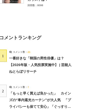
回答数：8098
コメントランキング
コメント数：
21
1
一番好きな「韓国の男性俳優」は？
【2026年版・人気投票実施中】 | 芸能人
ねとらぼリサーチ
コメント数：
7
2
「もっと早く買えば良かった」 カイン
ズの“車内遮光カーテン”が大人気 「プ
ライバシーも保てて安心」「ぐっすり眠