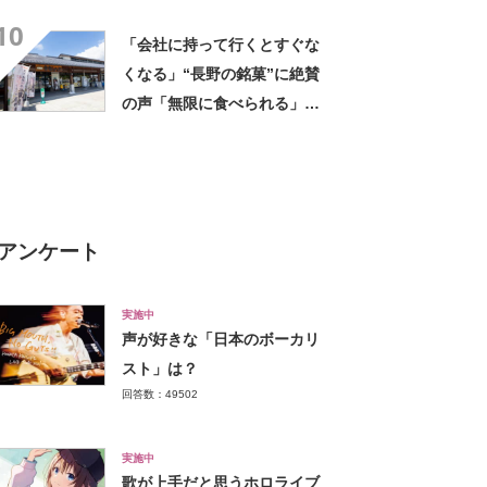
10
「会社に持って行くとすぐな
くなる」“長野の銘菓”に絶賛
の声「無限に食べられる」
「もっと早く知りたかった」
アンケート
実施中
声が好きな「日本のボーカリ
スト」は？
回答数：49502
実施中
歌が上手だと思うホロライブ