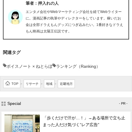
筆者：押入れの人
エンタメ会社やWebマーケティング会社を経てWebライター
に。漫画記事の執筆やディレクターをしています。稼いだお
金は全部ドラえもんグッズにつぎ込みたい。1番好きなドラえ
もん映画は太陽王伝説です。
関連タグ
ボイスノート × ねとらぼ
ランキング（Ranking）
TOP
リサーチ
地域
近畿地方
>
>
>
Special
- PR -
「歩くだけで汗が…！」→ある場所で立ち止
まった人だけ気づく“レア広告”