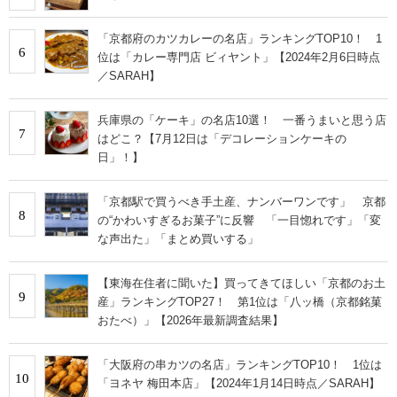
「京都府のカツカレーの名店」ランキングTOP10！ 1
6
位は「カレー専門店 ビィヤント」【2024年2月6日時点
／SARAH】
兵庫県の「ケーキ」の名店10選！ 一番うまいと思う店
7
はどこ？【7月12日は「デコレーションケーキの
日」！】
「京都駅で買うべき手土産、ナンバーワンです」 京都
8
の“かわいすぎるお菓子”に反響 「一目惚れです」「変
な声出た」「まとめ買いする」
【東海在住者に聞いた】買ってきてほしい「京都のお土
9
産」ランキングTOP27！ 第1位は「八ッ橋（京都銘菓
おたべ）」【2026年最新調査結果】
「大阪府の串カツの名店」ランキングTOP10！ 1位は
10
「ヨネヤ 梅田本店」【2024年1月14日時点／SARAH】