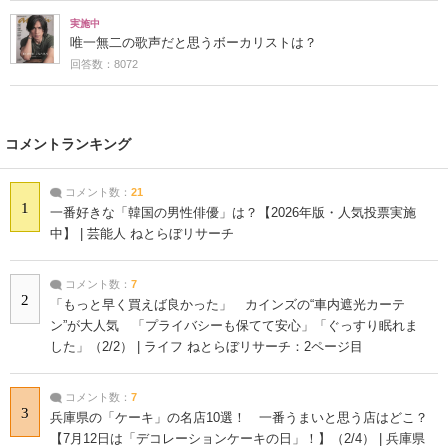
実施中
唯一無二の歌声だと思うボーカリストは？
回答数：8072
コメントランキング
コメント数：
21
1
一番好きな「韓国の男性俳優」は？【2026年版・人気投票実施
中】 | 芸能人 ねとらぼリサーチ
コメント数：
7
2
「もっと早く買えば良かった」 カインズの“車内遮光カーテ
ン”が大人気 「プライバシーも保てて安心」「ぐっすり眠れま
した」（2/2） | ライフ ねとらぼリサーチ：2ページ目
コメント数：
7
3
兵庫県の「ケーキ」の名店10選！ 一番うまいと思う店はどこ？
【7月12日は「デコレーションケーキの日」！】（2/4） | 兵庫県