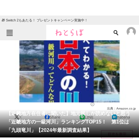
🎁 Switch 2もあたる！ プレゼントキャンペーン実施中！
ねとらぼメニュー
TOP
ニュース
エンタメ
クイズ
グルメ
地域
住まい
教育・育児
動物
リサーチ
近畿地方
2024/09/19 18:55（公開）
出典：Amazon.co.jp
会員記事
【近畿地方在住者に聞いた】地元民しか読めないと思う
X
Share
LINE
hatena
「近畿地方の一級河川」ランキングTOP15！ 第1位は
メディア
「九頭竜川」【2024年最新調査結果】
目次を表示
注目記事を集めた総合ページ