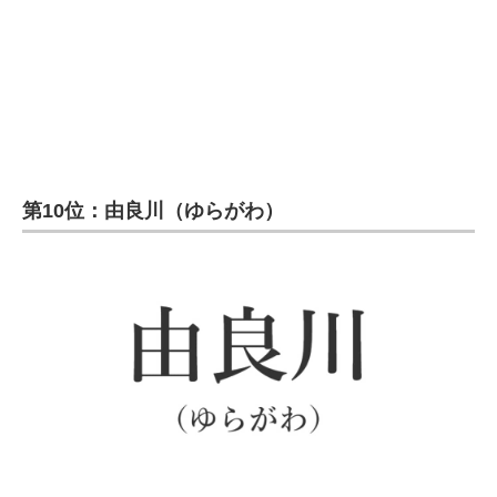
企業向けIT製品の総合サイト
IT製品の技術・比較・事例
製造業のIT導入・活用を支援
モノづくり技術者専門サイト
第10位：由良川（ゆらがわ）
エレクトロニクス専門サイト
電子設計の基本と応用
エネルギーの専門メディア
建設×テクノロジーの最前線
ちょっと気になるネットの話題