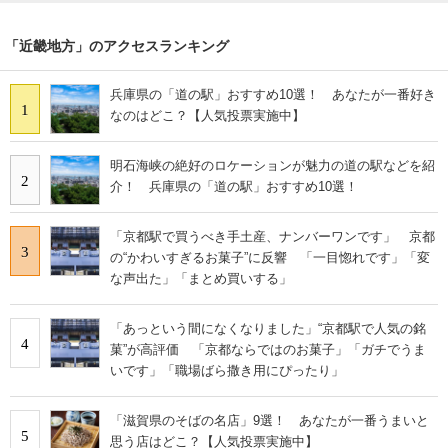
「近畿地方」のアクセスランキング
兵庫県の「道の駅」おすすめ10選！ あなたが一番好き
1
なのはどこ？【人気投票実施中】
明石海峡の絶好のロケーションが魅力の道の駅などを紹
2
介！ 兵庫県の「道の駅」おすすめ10選！
「京都駅で買うべき手土産、ナンバーワンです」 京都
3
の“かわいすぎるお菓子”に反響 「一目惚れです」「変
な声出た」「まとめ買いする」
「あっという間になくなりました」“京都駅で人気の銘
4
菓”が高評価 「京都ならではのお菓子」「ガチでうま
いです」「職場ばら撒き用にぴったり」
「滋賀県のそばの名店」9選！ あなたが一番うまいと
5
思う店はどこ？【人気投票実施中】