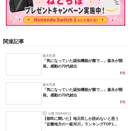
関連記事
森永乳業
「気になっていた認知機能が菌で…」森永が開
発。感動の70代続出
PR
森永乳業
「気になっていた認知機能が菌で…」森永が開
発。感動の70代続出
PR
公開 2025/05/11
【都民に聞いた】地元民しか読めないと思う
「近畿地方の一級河川」ランキングTOP1...