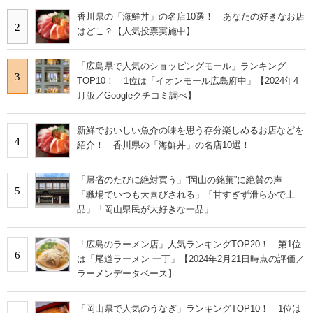
香川県の「海鮮丼」の名店10選！ あなたの好きなお店
2
はどこ？【人気投票実施中】
「広島県で人気のショッピングモール」ランキング
3
TOP10！ 1位は「イオンモール広島府中」【2024年4
月版／Googleクチコミ調べ】
新鮮でおいしい魚介の味を思う存分楽しめるお店などを
4
紹介！ 香川県の「海鮮丼」の名店10選！
「帰省のたびに絶対買う」“岡山の銘菓”に絶賛の声
5
「職場でいつも大喜びされる」「甘すぎず滑らかで上
品」「岡山県民が大好きな一品」
「広島のラーメン店」人気ランキングTOP20！ 第1位
6
は「尾道ラーメン 一丁」【2024年2月21日時点の評価／
ラーメンデータベース】
「岡山県で人気のうなぎ」ランキングTOP10！ 1位は