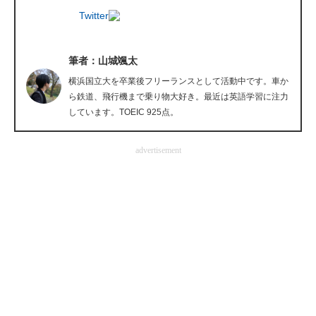
Twitter
企業向けIT製品の総合サイト
IT製品の技術・比較・事例
筆者：山城颯太
製造業のIT導入・活用を支援
横浜国立大を卒業後フリーランスとして活動中です。車か
ら鉄道、飛行機まで乗り物大好き。最近は英語学習に注力
モノづくり技術者専門サイト
しています。TOEIC 925点。
エレクトロニクス専門サイト
advertisement
電子設計の基本と応用
エネルギーの専門メディア
建設×テクノロジーの最前線
ちょっと気になるネットの話題