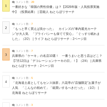
コメント数：
20
1
一番好きな「韓国の男性俳優」は？【2026年版・人気投票実施
中】（投票結果） | 芸能人 ねとらぼリサーチ
コメント数：
7
2
「もっと早く買えば良かった」 カインズの“車内遮光カーテ
ン”が大人気 「プライバシーも保てて安心」「ぐっすり眠れま
した」（2/2） | ライフ ねとらぼリサーチ：2ページ目
コメント数：
7
3
兵庫県の「ケーキ」の名店10選！ 一番うまいと思う店はどこ？
【7月12日は「デコレーションケーキの日」！】（2/4） | 兵庫県
ねとらぼリサーチ：2ページ目
コメント数：
5
4
「北海道土産としてもセンス抜群」六花亭の“店舗限定”お菓子が
人気 「こんなの初めて」「箱買いするべきだった」（1/2） |
北海道 ねとらぼリサーチ
コメント数：
3