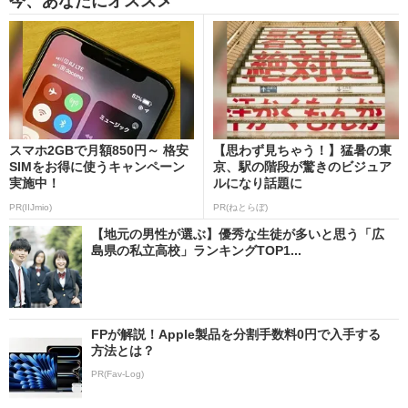
今、あなたにオススメ
スマホ2GBで月額850円～ 格安
【思わず見ちゃう！】猛暑の東
SIMをお得に使うキャンペーン
京、駅の階段が驚きのビジュア
実施中！
ルになり話題に
PR(IIJmio)
PR(ねとらぼ)
【地元の男性が選ぶ】優秀な生徒が多いと思う「広
島県の私立高校」ランキングTOP1...
FPが解説！Apple製品を分割手数料0円で入手する
方法とは？
PR(Fav-Log)