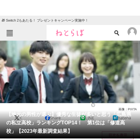
🎁 Switch 2もあたる！ プレゼントキャンペーン実施中！
ねとらぼメニュー
TOP
ニュース
エンタメ
クイズ
グルメ
地域
住まい
教育・育児
動物
リサーチ
広島県
2024/09/21 14:10（公開）
画像：PIXTA
会員記事
【地元の男性が選ぶ】優秀な生徒が多いと思う「広島県
X
Share
LINE
hatena
の私立高校」ランキングTOP14！ 第1位は「修道高
メディア
校」【2023年最新調査結果】
目次を表示
注目記事を集めた総合ページ