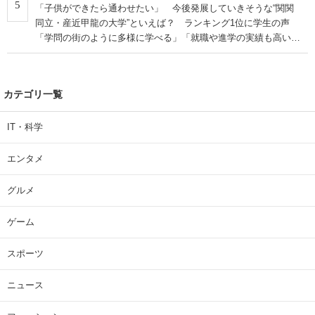
5
「子供ができたら通わせたい」 今後発展していきそうな“関関
同立・産近甲龍の大学”といえば？ ランキング1位に学生の声
「学問の街のように多様に学べる」「就職や進学の実績も高い」
| 大学 ねとらぼリサーチ
カテゴリ一覧
IT・科学
エンタメ
グルメ
ゲーム
スポーツ
ニュース