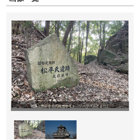
ITの今と未来を見通す
スマホと通信の最新トレンド
進化するPCとデバイスの未来
好きが集まる 比べて選べる
ビジネスと働き方のヒント
AI活用のいまが分かる
企業ITのトレンドを詳説
画像：
豊田市公式観光サイト「ツーリズムとよた」
経営リーダーのコミュニティ
マーケ×ITの今がよく分かる
ITエンジニア向け専門サイト