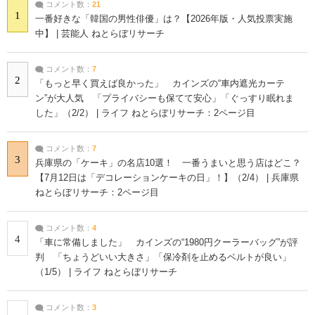
コメント数：
21
1
一番好きな「韓国の男性俳優」は？【2026年版・人気投票実施
中】 | 芸能人 ねとらぼリサーチ
コメント数：
7
2
「もっと早く買えば良かった」 カインズの“車内遮光カーテ
ン”が大人気 「プライバシーも保てて安心」「ぐっすり眠れま
した」（2/2） | ライフ ねとらぼリサーチ：2ページ目
コメント数：
7
3
兵庫県の「ケーキ」の名店10選！ 一番うまいと思う店はどこ？
【7月12日は「デコレーションケーキの日」！】（2/4） | 兵庫県
ねとらぼリサーチ：2ページ目
コメント数：
4
4
「車に常備しました」 カインズの“1980円クーラーバッグ”が評
判 「ちょうどいい大きさ」「保冷剤を止めるベルトが良い」
（1/5） | ライフ ねとらぼリサーチ
コメント数：
3