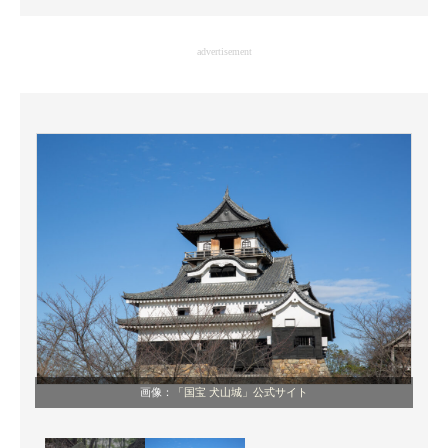
企業向けIT製品の総合サイト
advertisement
IT製品の技術・比較・事例
製造業のIT導入・活用を支援
モノづくり技術者専門サイト
エレクトロニクス専門サイト
電子設計の基本と応用
エネルギーの専門メディア
建設×テクノロジーの最前線
ちょっと気になるネットの話題
画像：
「国宝 犬山城」公式サイト