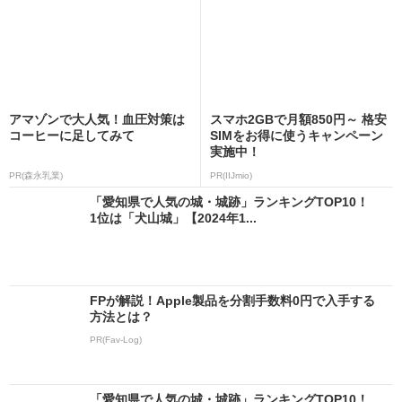
アマゾンで大人気！血圧対策は
スマホ2GBで月額850円～ 格安
コーヒーに足してみて
SIMをお得に使うキャンペーン
実施中！
PR(森永乳業)
PR(IIJmio)
「愛知県で人気の城・城跡」ランキングTOP10！
1位は「犬山城」【2024年1...
FPが解説！Apple製品を分割手数料0円で入手する
方法とは？
PR(Fav-Log)
「愛知県で人気の城・城跡」ランキングTOP10！