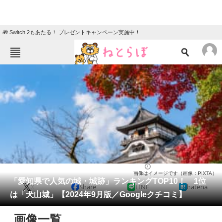
🎁 Switch 2もあたる！ プレゼントキャンペーン実施中！
ねとらぼメニュー
TOP
ニュース
エンタメ
クイズ
グルメ
地域
住まい
教育・育児
動物
リサーチ
愛知県
2024/09/22 10:15（公開）
画像はイメージです（画像：PIXTA）
会員記事
「愛知県で人気の城・城跡」ランキングTOP10！ 1位
X
Share
LINE
hatena
は「犬山城」【2024年9月版／Googleクチコミ】
メディア
画像一覧
注目記事を集めた総合ページ