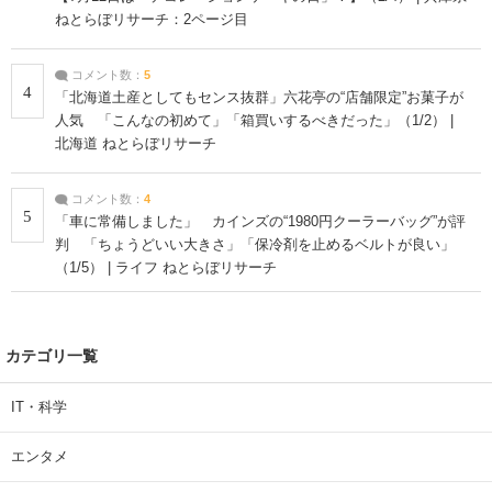
ねとらぼリサーチ：2ページ目
コメント数：
5
4
「北海道土産としてもセンス抜群」六花亭の“店舗限定”お菓子が
人気 「こんなの初めて」「箱買いするべきだった」（1/2） |
北海道 ねとらぼリサーチ
コメント数：
4
5
「車に常備しました」 カインズの“1980円クーラーバッグ”が評
判 「ちょうどいい大きさ」「保冷剤を止めるベルトが良い」
（1/5） | ライフ ねとらぼリサーチ
カテゴリ一覧
IT・科学
エンタメ