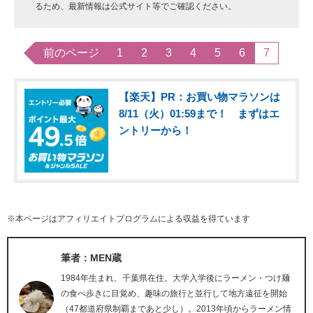
るため、最新情報は公式サイト等でご確認ください。
前のページ
1
2
3
4
5
6
7
【楽天】PR：お買い物マラソンは
8/11（火）01:59まで！ まずはエ
ントリーから！
※本ページはアフィリエイトプログラムによる収益を得ています
筆者：MEN蔵
1984年生まれ、千葉県在住。大学入学後にラーメン・つけ麺
の食べ歩きに目覚め、趣味の旅行と並行して地方遠征を開始
（47都道府県制覇まであと少し）。2013年頃からラーメン情