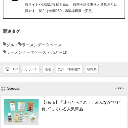
報サイトや雑誌に投稿を始め、週末を雑文書きと新店巡りに
費やす。現在は年間250～300杯程度で安定。
関連タグ
グルメ
ラーメンデータベース
ラーメンデータベース × ねとらぼ
TOP
リサーチ
地域
九州・沖縄地方
福岡県
>
>
>
>
Special
- PR -
【iHerb】「迷ったらこれ！」みんなが"リピ
買い"している人気商品