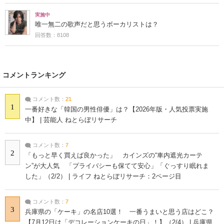
実施中
唯一無二の歌声だと思うボーカリストは？
回答数：8108
コメントランキング
コメント数：
21
1
一番好きな「韓国の男性俳優」は？【2026年版・人気投票実施
中】 | 芸能人 ねとらぼリサーチ
コメント数：
7
2
「もっと早く買えば良かった」 カインズの“車内遮光カーテ
ン”が大人気 「プライバシーも保てて安心」「ぐっすり眠れま
した」（2/2） | ライフ ねとらぼリサーチ：2ページ目
コメント数：
7
3
兵庫県の「ケーキ」の名店10選！ 一番うまいと思う店はどこ？
【7月12日は「デコレーションケーキの日」！】（2/4） | 兵庫県