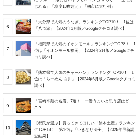
じれる」「糖度18度超え」「朝市に大行列」
「大分県で人気のうなぎ」ランキングTOP10！ 1位は
6
「八つ瀬」【2024年3月版／Googleクチコミ調べ】
「福岡県で人気のイオンモール」ランキングTOP8！ 1
7
位は「イオンモール福岡」【2024年2月版／Googleクチ
コミ調べ】
「熊本県で人気のチャーハン」ランキングTOP10！ 1
8
位は「らーめん 白川」【2024年6月版／Googleクチコミ
調べ】
「宮崎辛麺の名店」7選！ 一番うまいと思う店はど
9
こ？
【都民が選ぶ】買ってきてほしい「熊本土産」ランキン
10
グTOP18！ 第1位は「いきなり団子」【2025年最新調
査結果】