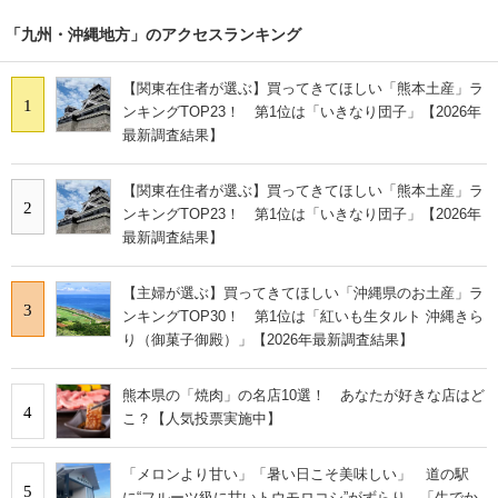
「九州・沖縄地方」のアクセスランキング
【関東在住者が選ぶ】買ってきてほしい「熊本土産」ラ
1
ンキングTOP23！ 第1位は「いきなり団子」【2026年
最新調査結果】
【関東在住者が選ぶ】買ってきてほしい「熊本土産」ラ
2
ンキングTOP23！ 第1位は「いきなり団子」【2026年
最新調査結果】
【主婦が選ぶ】買ってきてほしい「沖縄県のお土産」ラ
3
ンキングTOP30！ 第1位は「紅いも生タルト 沖縄きら
り（御菓子御殿）」【2026年最新調査結果】
熊本県の「焼肉」の名店10選！ あなたが好きな店はど
4
こ？【人気投票実施中】
「メロンより甘い」「暑い日こそ美味しい」 道の駅
5
に“フルーツ級に甘いトウモロコシ”がずらり 「生でか