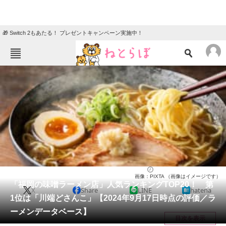
🎁 Switch 2もあたる！ プレゼントキャンペーン実施中！
ねとらぼメニュー
TOP
ニュース
エンタメ
クイズ
グルメ
地域
住まい
教育・育児
動物
リサーチ
福岡県
2024/09/21 15:15（公開）
画像：PIXTA （画像はイメージです）
会員記事
「福岡の味噌ラーメン店」人気ランキングTOP20！ 第
X
Share
LINE
hatena
1位は「川端どさんこ」【2024年9月17日時点の評価／ラ
メディア
ーメンデータベース】
目次を表示
注目記事を集めた総合ページ