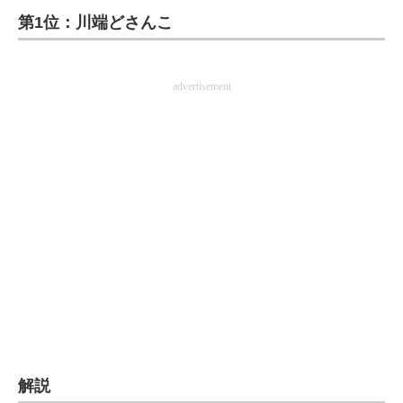
第1位：川端どさんこ
ITの今と未来を見通す
スマホと通信の最新トレンド
advertisement
進化するPCとデバイスの未来
好きが集まる 比べて選べる
ビジネスと働き方のヒント
AI活用のいまが分かる
企業ITのトレンドを詳説
経営リーダーのコミュニティ
マーケ×ITの今がよく分かる
解説
ITエンジニア向け専門サイト