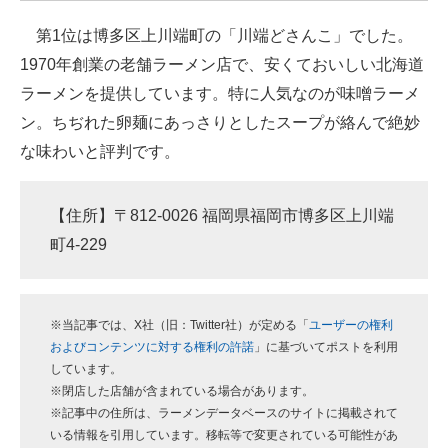
企業向けIT製品の総合サイト
第1位は博多区上川端町の「川端どさんこ」でした。
1970年創業の老舗ラーメン店で、安くておいしい北海道
IT製品の技術・比較・事例
ラーメンを提供しています。特に人気なのが味噌ラーメ
製造業のIT導入・活用を支援
ン。ちぢれた卵麺にあっさりとしたスープが絡んで絶妙
な味わいと評判です。
モノづくり技術者専門サイト
エレクトロニクス専門サイト
【住所】〒812-0026 福岡県福岡市博多区上川端
電子設計の基本と応用
町4-229
エネルギーの専門メディア
建設×テクノロジーの最前線
※当記事では、X社（旧：Twitter社）が定める「
ユーザーの権利
およびコンテンツに対する権利の許諾
」に基づいてポストを利用
ちょっと気になるネットの話題
しています。
※閉店した店舗が含まれている場合があります。
※記事中の住所は、ラーメンデータベースのサイトに掲載されて
いる情報を引用しています。移転等で変更されている可能性があ