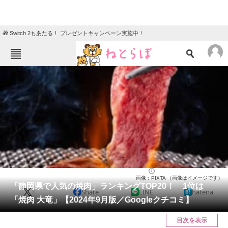
🎁 Switch 2もあたる！ プレゼントキャンペーン実施中！
ねとらぼメニュー
TOP
ニュース
エンタメ
クイズ
グルメ
地域
住まい
教育・育児
動物
リサーチ
静岡県
2024/09/21 11:00（公開）
画像：PIXTA （画像はイメージです）
会員記事
「静岡県で人気の焼肉」ランキングTOP20！ 1位は
X
Share
LINE
hatena
「焼肉 大竜」【2024年9月版／Googleクチコミ】
メディア
目次を表示
注目記事を集めた総合ページ