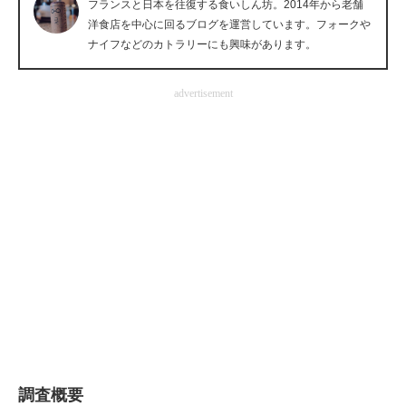
フランスと日本を往復する食いしん坊。2014年から老舗
企業向けIT製品の総合サイト
洋食店を中心に回るブログを運営しています。フォークや
ナイフなどのカトラリーにも興味があります。
IT製品の技術・比較・事例
advertisement
製造業のIT導入・活用を支援
モノづくり技術者専門サイト
エレクトロニクス専門サイト
電子設計の基本と応用
エネルギーの専門メディア
建設×テクノロジーの最前線
ちょっと気になるネットの話題
調査概要