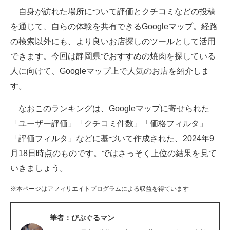
自身が訪れた場所について評価とクチコミなどの投稿
ITの今と未来を見通す
を通じて、自らの体験を共有できるGoogleマップ。経路
の検索以外にも、より良いお店探しのツールとして活用
スマホと通信の最新トレンド
できます。今回は静岡県でおすすめの焼肉を探している
進化するPCとデバイスの未来
人に向けて、Googleマップ上で人気のお店を紹介しま
す。
好きが集まる 比べて選べる
なおこのランキングは、Googleマップに寄せられた
ビジネスと働き方のヒント
「ユーザー評価」「クチコミ件数」「価格フィルタ」
AI活用のいまが分かる
「評価フィルタ」などに基づいて作成された、2024年9
月18日時点のものです。ではさっそく上位の結果を見て
企業ITのトレンドを詳説
いきましょう。
経営リーダーのコミュニティ
※本ページはアフィリエイトプログラムによる収益を得ています
マーケ×ITの今がよく分かる
筆者：びぶぐるマン
ITエンジニア向け専門サイト