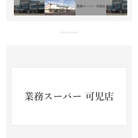
advertisement