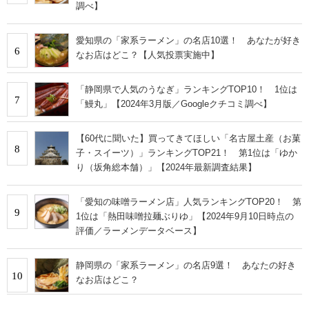
調べ】
愛知県の「家系ラーメン」の名店10選！ あなたが好き
6
なお店はどこ？【人気投票実施中】
「静岡県で人気のうなぎ」ランキングTOP10！ 1位は
7
「鰻丸」【2024年3月版／Googleクチコミ調べ】
【60代に聞いた】買ってきてほしい「名古屋土産（お菓
8
子・スイーツ）」ランキングTOP21！ 第1位は「ゆか
り（坂角総本舗）」【2024年最新調査結果】
「愛知の味噌ラーメン店」人気ランキングTOP20！ 第
9
1位は「熱田味噌拉麺ぶりゆ」【2024年9月10日時点の
評価／ラーメンデータベース】
静岡県の「家系ラーメン」の名店9選！ あなたの好き
10
なお店はどこ？