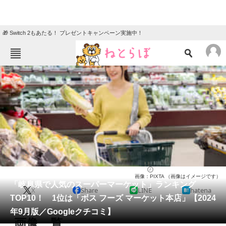
🎁 Switch 2もあたる！ プレゼントキャンペーン実施中！
ねとらぼメニュー
TOP
ニュース
エンタメ
クイズ
グルメ
地域
住まい
教育・育児
動物
リサーチ
岐阜県
2024/09/21 15:30（公開）
画像：PIXTA （画像はイメージです）
会員記事
「岐阜県で人気のスーパーマーケット」ランキング
X
Share
LINE
hatena
TOP10！ 1位は「ボス フーズ マーケット本店」【2024
メディア
年9月版／Googleクチコミ】
画像一覧
注目記事を集めた総合ページ