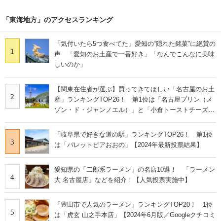
「東海地方」のアクセスランキング
「気付いたら5つ食べてた」愛知の“隠れた銘菓”に絶賛の
1
声 「愛知のお土産で一番好き」「なんでこんなに美味
しいのか」
【関東在住者が選ぶ】買ってきてほしい「名古屋のお土
2
産」ランキングTOP26！ 第1位は「名古屋プリン（メ
ゾン・ド・ジャンノエル）」と「小倉トーストチーズケ
ーキ（東海寿）」【2026年最新調査結果】
「岐阜県で好きな道の駅」ランキングTOP26！ 第1位
3
は「パレットピアおおの」【2024年最新投票結果】
愛知県の「二郎系ラーメン」の名店10選！ 「ラーメン
4
大 名古屋店」などを紹介！【人気投票実施中】
「豊田市で人気のラーメン」ランキングTOP20！ 1位
5
は「虎玄 山之手本店」【2024年6月版／Googleクチコミ