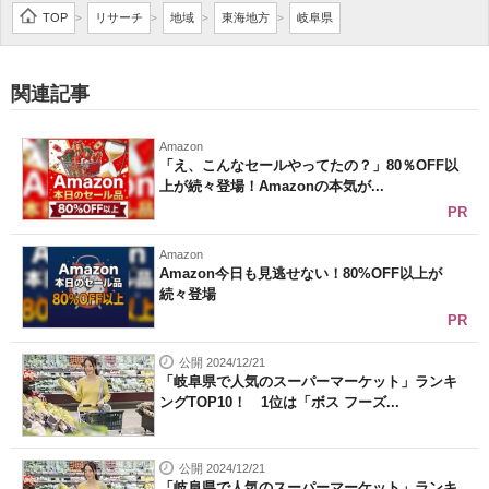
TOP
リサーチ
地域
東海地方
岐阜県
>
>
>
>
関連記事
Amazon
「え、こんなセールやってたの？」80％OFF以
上が続々登場！Amazonの本気が...
PR
Amazon
Amazon今日も見逃せない！80%OFF以上が
続々登場
PR
公開 2024/12/21
「岐阜県で人気のスーパーマーケット」ランキ
ングTOP10！ 1位は「ボス フーズ...
公開 2024/12/21
「岐阜県で人気のスーパーマーケット」ランキ