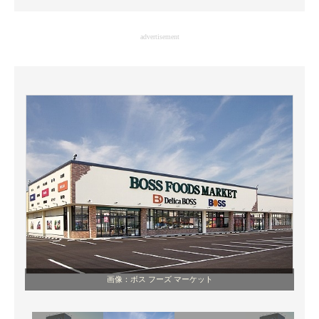
企業向けIT製品の総合サイト
advertisement
IT製品の技術・比較・事例
製造業のIT導入・活用を支援
モノづくり技術者専門サイト
エレクトロニクス専門サイト
電子設計の基本と応用
エネルギーの専門メディア
建設×テクノロジーの最前線
ちょっと気になるネットの話題
画像：ボス フーズ マーケット