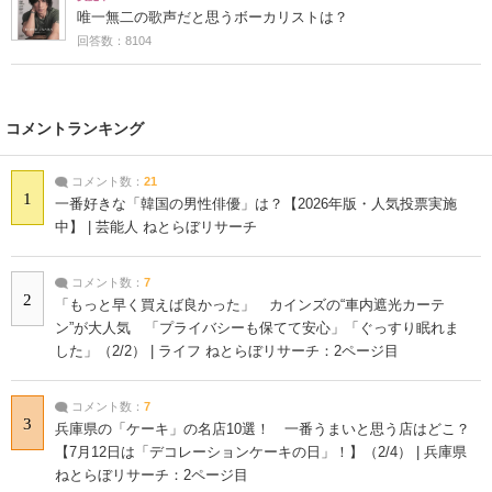
唯一無二の歌声だと思うボーカリストは？
回答数：8104
コメントランキング
コメント数：
21
1
一番好きな「韓国の男性俳優」は？【2026年版・人気投票実施
中】 | 芸能人 ねとらぼリサーチ
コメント数：
7
2
「もっと早く買えば良かった」 カインズの“車内遮光カーテ
ン”が大人気 「プライバシーも保てて安心」「ぐっすり眠れま
した」（2/2） | ライフ ねとらぼリサーチ：2ページ目
コメント数：
7
3
兵庫県の「ケーキ」の名店10選！ 一番うまいと思う店はどこ？
【7月12日は「デコレーションケーキの日」！】（2/4） | 兵庫県
ねとらぼリサーチ：2ページ目