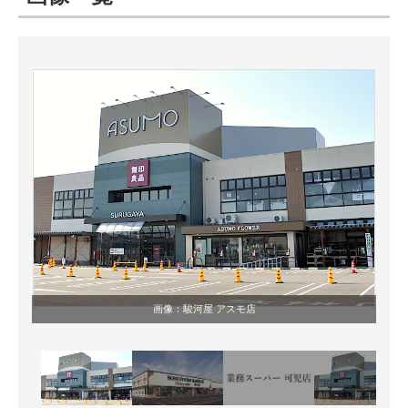
ITの今と未来を見通す
スマホと通信の最新トレンド
進化するPCとデバイスの未来
好きが集まる 比べて選べる
ビジネスと働き方のヒント
AI活用のいまが分かる
企業ITのトレンドを詳説
画像：
駿河屋 アスモ店
経営リーダーのコミュニティ
マーケ×ITの今がよく分かる
ITエンジニア向け専門サイト