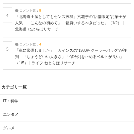
コメント数：
5
4
「北海道土産としてもセンス抜群」六花亭の“店舗限定”お菓子が
人気 「こんなの初めて」「箱買いするべきだった」（1/2） |
北海道 ねとらぼリサーチ
コメント数：
4
5
「車に常備しました」 カインズの“1980円クーラーバッグ”が評
判 「ちょうどいい大きさ」「保冷剤を止めるベルトが良い」
（1/5） | ライフ ねとらぼリサーチ
カテゴリ一覧
IT・科学
エンタメ
グルメ