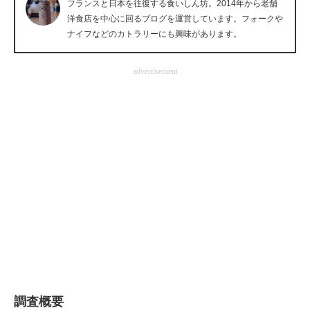
フランスと日本を往復する食いしん坊。2014年から老舗
企業向けIT製品の総合サイト
洋食店を中心に回るブログを運営しています。フォークや
ナイフなどのカトラリーにも興味があります。
IT製品の技術・比較・事例
advertisement
製造業のIT導入・活用を支援
モノづくり技術者専門サイト
エレクトロニクス専門サイト
電子設計の基本と応用
エネルギーの専門メディア
建設×テクノロジーの最前線
ちょっと気になるネットの話題
調査概要