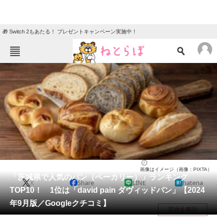
🎁 Switch 2もあたる！ プレゼントキャンペーン実施中！
ねとらぼメニュー
TOP
ニュース
エンタメ
クイズ
グルメ
地域
住まい
教育・育児
動物
リサーチ
茨城県
2024/09/22 09:45（公開）
画像はイメージ（画像：PIXTA）
会員記事
「茨城県で人気のパン（ベーカリー）」ランキング
X
Share
LINE
hatena
TOP10！ 1位は「david pain ダヴィッドパン」【2024
メディア
年9月版／Googleクチコミ】
目次を表示
注目記事を集めた総合ページ