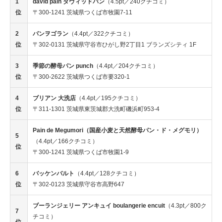
1
david pain ダヴィッドパン
（4.5pt／240クチコミ）
位
〒300-1241 茨城県つくば市牧園7-11
2
パンヲゴラン
（4.4pt／322クチコミ）
位
〒302-0131 茨城県守谷市ひがし野2丁目1 ブランズシティ 1F
3
季節の酵母パン punch
（4.4pt／204クチコミ）
位
〒300-2622 茨城県つくば市要320-1
4
ブリアン 大洗店
（4.4pt／195クチコミ）
位
〒311-1301 茨城県東茨城郡大洗町磯浜町953-4
Pain de Megumori（国産小麦と天然酵母パン・ド・メグモリ）
5
（4.4pt／166クチコミ）
位
〒300-1241 茨城県つくば市牧園1-9
6
バッケンバルト
（4.4pt／128クチコミ）
位
〒302-0123 茨城県守谷市高野647
ブーランジェリー アンキュイ boulangerie encuit
（4.3pt／800ク
7
チコミ）