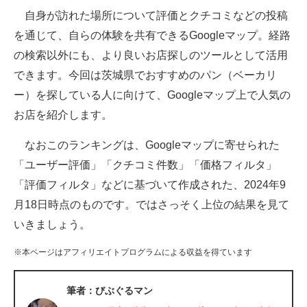
自身が訪れた場所について評価とクチコミなどの投稿
ITの今と未来を見通す
を通じて、自らの体験を共有できるGoogleマップ。経路
の検索以外にも、より良いお店探しのツールとして活用
スマホと通信の最新トレンド
できます。今回は茨城県でおすすめのパン（ベーカリ
進化するPCとデバイスの未来
ー）を探している人に向けて、Googleマップ上で人気の
お店を紹介します。
好きが集まる 比べて選べる
なおこのランキングは、Googleマップに寄せられた
ビジネスと働き方のヒント
「ユーザー評価」「クチコミ件数」「価格フィルタ」
AI活用のいまが分かる
「評価フィルタ」などに基づいて作成された、2024年9
月18日時点のものです。ではさっそく上位の結果を見て
企業ITのトレンドを詳説
いきましょう。
経営リーダーのコミュニティ
※本ページはアフィリエイトプログラムによる収益を得ています
マーケ×ITの今がよく分かる
筆者：びぶぐるマン
ITエンジニア向け専門サイト