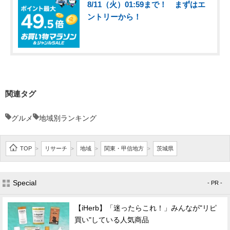
8/11（火）01:59まで！ まずはエ
ントリーから！
関連タグ
グルメ
地域別ランキング
TOP
リサーチ
地域
関東・甲信地方
茨城県
>
>
>
>
Special
- PR -
【iHerb】「迷ったらこれ！」みんなが"リピ
買い"している人気商品