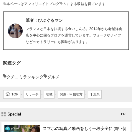
※本ページはアフィリエイトプログラムによる収益を得ています
筆者：びぶぐるマン
フランスと日本を往復する食いしん坊。2014年から老舗洋食
店を中心に回るブログを運営しています。フォークやナイフ
などのカトラリーにも興味があります。
関連タグ
クチコミランキング
グルメ
TOP
リサーチ
地域
関東・甲信地方
千葉県
>
>
>
>
Special
- PR -
スマホの写真／動画をもう一段安全に 買い切