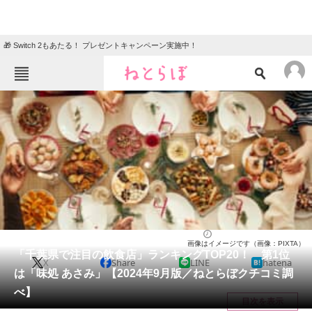
🎁 Switch 2もあたる！ プレゼントキャンペーン実施中！
ねとらぼメニュー
TOP
ニュース
エンタメ
クイズ
グルメ
地域
住まい
教育・育児
動物
リサーチ
千葉県
2024/09/19 20:30（公開）
画像はイメージです（画像：PIXTA）
会員記事
「千葉県で注目の飲食店」ランキングTOP20！ 第1位
X
Share
LINE
hatena
は「味処 あさみ」【2024年9月版／ねとらぼクチコミ調
メディア
べ】
目次を表示
注目記事を集めた総合ページ