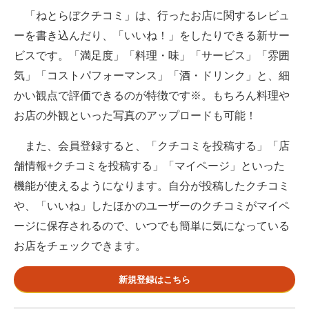
「ねとらぼクチコミ」は、行ったお店に関するレビュ
ITの今と未来を見通す
ーを書き込んだり、「いいね！」をしたりできる新サー
ビスです。「満足度」「料理・味」「サービス」「雰囲
スマホと通信の最新トレンド
気」「コストパフォーマンス」「酒・ドリンク」と、細
進化するPCとデバイスの未来
かい観点で評価できるのが特徴です※。もちろん料理や
お店の外観といった写真のアップロードも可能！
好きが集まる 比べて選べる
また、会員登録すると、「クチコミを投稿する」「店
ビジネスと働き方のヒント
舗情報+クチコミを投稿する」「マイページ」といった
AI活用のいまが分かる
機能が使えるようになります。自分が投稿したクチコミ
や、「いいね」したほかのユーザーのクチコミがマイペ
企業ITのトレンドを詳説
ージに保存されるので、いつでも簡単に気になっている
経営リーダーのコミュニティ
お店をチェックできます。
マーケ×ITの今がよく分かる
新規登録はこちら
ITエンジニア向け専門サイト