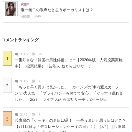
実施中
唯一無二の歌声だと思うボーカリストは？
回答数：8040
コメントランキング
コメント数：
20
1
一番好きな「韓国の男性俳優」は？【2026年版・人気投票実施
中】（投票結果） | 芸能人 ねとらぼリサーチ
コメント数：
7
2
「もっと早く買えば良かった」 カインズの“車内遮光カーテ
ン”が大人気 「プライバシーも保てて安心」「ぐっすり眠れま
した」（2/2） | ライフ ねとらぼリサーチ：2ページ目
コメント数：
7
3
兵庫県の「ケーキ」の名店10選！ 一番うまいと思う店はどこ？
【7月12日は「デコレーションケーキの日」！】（2/4） | 兵庫県