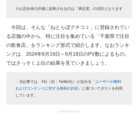
企業向けIT製品の総合サイト
※お店全体の評価に反映されるのは「満足度」の項目となります
IT製品の技術・比較・事例
今回は、そんな「ねとらぼクチコミ」に登録されてい
製造業のIT導入・活用を支援
る店舗の中から、特に注目を集めている「千葉県で注目
の飲食店」をランキング形式で紹介します。なおランキ
モノづくり技術者専門サイト
ングは、2024年8月19日～9月18日のPV数によるもの。
エレクトロニクス専門サイト
ではさっそく上位の結果を見ていきましょう。
電子設計の基本と応用
・当記事では、X社（旧：Twitter社）が定める「
ユーザーの権利
エネルギーの専門メディア
およびコンテンツに対する権利の許諾
」に基づいてポストを利用
しています。
建設×テクノロジーの最前線
advertisement
ちょっと気になるネットの話題