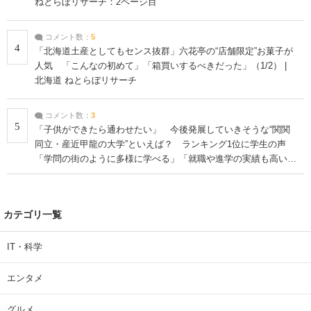
ねとらぼリサーチ：2ページ目
コメント数：
5
4
「北海道土産としてもセンス抜群」六花亭の“店舗限定”お菓子が
人気 「こんなの初めて」「箱買いするべきだった」（1/2） |
北海道 ねとらぼリサーチ
コメント数：
3
5
「子供ができたら通わせたい」 今後発展していきそうな“関関
同立・産近甲龍の大学”といえば？ ランキング1位に学生の声
「学問の街のように多様に学べる」「就職や進学の実績も高い」
| 大学 ねとらぼリサーチ
カテゴリ一覧
IT・科学
エンタメ
グルメ