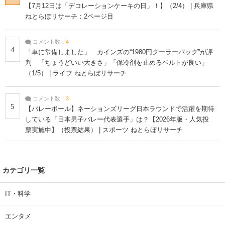
【7月12日は「デコレーションケーキの日」！】（2/4） | 兵庫県
ねとらぼリサーチ：2ページ目
コメント数：
4
4
「車に常備しました」 カインズの“1980円クーラーバッグ”が評
判 「ちょうどいい大きさ」「保冷剤を止めるベルトが良い」
（1/5） | ライフ ねとらぼリサーチ
コメント数：
3
5
【バレーボール】ネーションズリーグ日本ラウンドで活躍を期待
している「日本男子バレー代表選手」は？【2026年版・人気投
票実施中】（投票結果） | スポーツ ねとらぼリサーチ
カテゴリ一覧
IT・科学
エンタメ