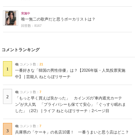
実施中
唯一無二の歌声だと思うボーカリストは？
回答数：8167
コメントランキング
コメント数：
21
1
一番好きな「韓国の男性俳優」は？【2026年版・人気投票実施
中】 | 芸能人 ねとらぼリサーチ
コメント数：
7
2
「もっと早く買えば良かった」 カインズの“車内遮光カーテ
ン”が大人気 「プライバシーも保てて安心」「ぐっすり眠れま
した」（2/2） | ライフ ねとらぼリサーチ：2ページ目
コメント数：
7
3
兵庫県の「ケーキ」の名店10選！ 一番うまいと思う店はどこ？