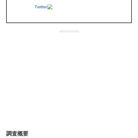
Twitter
企業向けIT製品の総合サイト
IT製品の技術・比較・事例
advertisement
製造業のIT導入・活用を支援
モノづくり技術者専門サイト
エレクトロニクス専門サイト
電子設計の基本と応用
エネルギーの専門メディア
建設×テクノロジーの最前線
ちょっと気になるネットの話題
調査概要