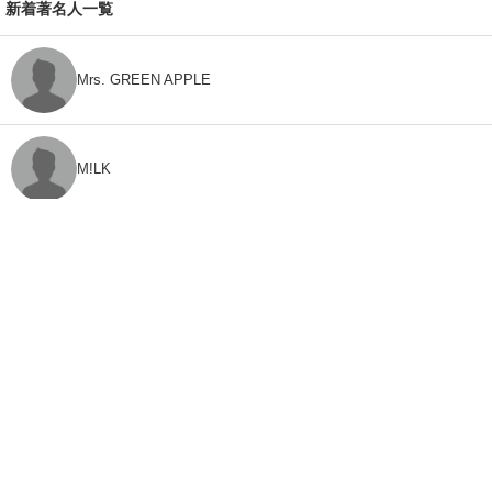
新着著名人一覧
Mrs. GREEN APPLE
M!LK
CLASS SEVEN
モナキ
FEEDBACK
「ねとらぼ」ってなに？