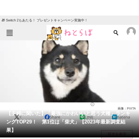
🎁 Switch 2もあたる！ プレゼントキャンペーン実施中！
ねとらぼメニュー
TOP
ニュース
エンタメ
クイズ
グルメ
地域
住まい
教育・育児
動物
リサーチ
動物
2024/09/21 19:30（公開）
画像：PIXTA
会員記事
【主婦に聞いた】「最強にかわいいと思う犬種」ランキ
X
Share
LINE
hatena
ングTOP29！ 第1位は「柴犬」【2023年最新調査結
メディア
果】
目次を表示
注目記事を集めた総合ページ