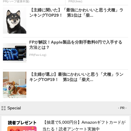
PR(ハーブ健康本舗)
PR(IIJmio)
【主婦に聞いた】「最強にかわいいと思う犬種」ラ
ンキングTOP29！ 第1位は「柴...
FPが解説！Apple製品を分割手数料0円で入手する
方法とは？
PR(Fav-Log)
【主婦が選ぶ】最強にかわいいと思う「犬種」ラン
キングTOP19！ 第1位は「柴犬...
Special
- PR -
【抽選で5,000円分】Amazonギフトカードが
当たる！読者アンケート実施中