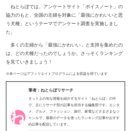
ねとらぼでは、アンケートサイト「ボイスノート」の
ITの今と未来を見通す
協力のもと、全国の主婦を対象に「最強にかわいいと思
う犬種」というテーマでアンケート調査を実施しまし
スマホと通信の最新トレンド
た。
進化するPCとデバイスの未来
多くの主婦から「最強にかわいい」と支持を集めたの
好きが集まる 比べて選べる
は、どの犬種だったのでしょうか。さっそくランキング
を見ていきましょう！
ビジネスと働き方のヒント
※本ページはアフィリエイトプログラムによる収益を得ています
AI活用のいまが分かる
企業ITのトレンドを詳説
筆者：ねとらぼリサーチ
ネット上の旬な情報を紹介するサイト「ねとらぼ」の中
経営リーダーのコミュニティ
で、主にリサーチ型の記事を担当する編集部です。エンタ
メ、グルメ、ファッション、旅行、家電などさまざまなジ
マーケ×ITの今がよく分かる
ャンルで、最新のデータを使ったランキング記事やおすす
め記事を配信しています。
ITエンジニア向け専門サイト