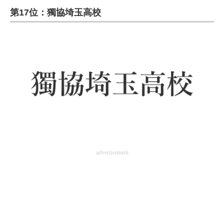
第17位：獨協埼玉高校
ITの今と未来を見通す
スマホと通信の最新トレンド
進化するPCとデバイスの未来
好きが集まる 比べて選べる
ビジネスと働き方のヒント
AI活用のいまが分かる
企業ITのトレンドを詳説
advertisement
経営リーダーのコミュニティ
マーケ×ITの今がよく分かる
ITエンジニア向け専門サイト