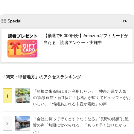
Special
- PR -
【抽選で5,000円分】Amazonギフトカードが
当たる！読者アンケート実施中
「関東・甲信地方」のアクセスランキング
「箱根に来る時はまた利用したい」 神奈川県で人気
1
の“温泉旅館・宿”1位に「お風呂が広くてビュッフェがお
いしい」「情緒あふれる中庭が素敵」の声
「会社に持って行くとすぐなくなる」“長野の銘菓”に絶
2
賛の声「無限に食べられる」「もっと早く知りたかっ
た」