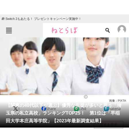
🎁 Switch 2もあたる！ プレゼントキャンペーン実施中！
ねとらぼメニュー
TOP
ニュース
エンタメ
クイズ
グルメ
地域
住まい
教育・育児
動物
リサーチ
埼玉県
2024/09/22 11:55（公開）
画像：PIXTA
会員記事
【関東の40代以下が選ぶ】優秀な生徒が多いと思う「埼
X
Share
LINE
hatena
玉県の私立高校」ランキングTOP25！ 第1位は「早稲
メディア
田大学本庄高等学院」【2023年最新調査結果】
目次を表示
注目記事を集めた総合ページ