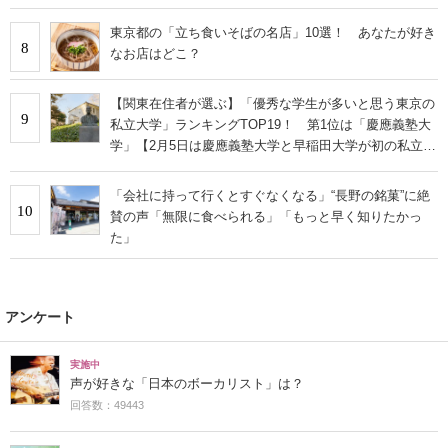
東京都の「立ち食いそばの名店」10選！ あなたが好き
8
なお店はどこ？
【関東在住者が選ぶ】「優秀な学生が多いと思う東京の
9
私立大学」ランキングTOP19！ 第1位は「慶應義塾大
学」【2月5日は慶應義塾大学と早稲田大学が初の私立大
学として認可された日】
「会社に持って行くとすぐなくなる」“長野の銘菓”に絶
10
賛の声「無限に食べられる」「もっと早く知りたかっ
た」
アンケート
実施中
声が好きな「日本のボーカリスト」は？
回答数：49443