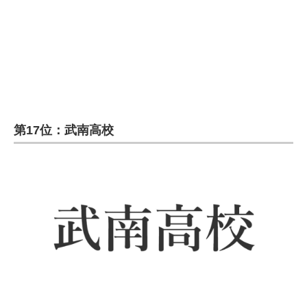
企業向けIT製品の総合サイト
IT製品の技術・比較・事例
製造業のIT導入・活用を支援
モノづくり技術者専門サイト
第17位：武南高校
エレクトロニクス専門サイト
電子設計の基本と応用
エネルギーの専門メディア
建設×テクノロジーの最前線
ちょっと気になるネットの話題