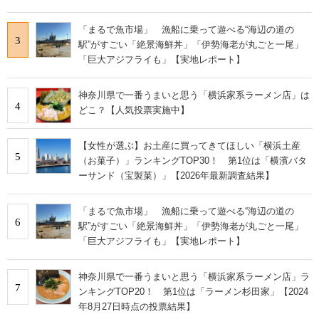
「まるで魚市場」 漁船に乗って遊べる“海辺の道の
3
駅”がすごい「絶景海鮮丼」「伊勢海老が丸ごと一尾」
「巨大アジフライも」【実地レポート】
神奈川県で一番うまいと思う「横浜家系ラーメン店」は
4
どこ？【人気投票実施中】
【女性が選ぶ】お土産に買ってきてほしい「横浜土産
5
（お菓子）」ランキングTOP30！ 第1位は「横濱バタ
ーサンド（宝製菓）」【2026年最新調査結果】
「まるで魚市場」 漁船に乗って遊べる“海辺の道の
6
駅”がすごい「絶景海鮮丼」「伊勢海老が丸ごと一尾」
「巨大アジフライも」【実地レポート】
神奈川県で一番うまいと思う「横浜家系ラーメン店」ラ
7
ンキングTOP20！ 第1位は「ラーメン杉田家」【2024
年8月27日時点の投票結果】