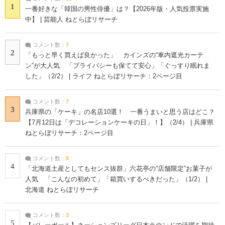
1
一番好きな「韓国の男性俳優」は？【2026年版・人気投票実施
中】 | 芸能人 ねとらぼリサーチ
コメント数：
7
2
「もっと早く買えば良かった」 カインズの“車内遮光カーテ
ン”が大人気 「プライバシーも保てて安心」「ぐっすり眠れま
した」（2/2） | ライフ ねとらぼリサーチ：2ページ目
コメント数：
7
3
兵庫県の「ケーキ」の名店10選！ 一番うまいと思う店はどこ？
【7月12日は「デコレーションケーキの日」！】（2/4） | 兵庫県
ねとらぼリサーチ：2ページ目
コメント数：
5
4
「北海道土産としてもセンス抜群」六花亭の“店舗限定”お菓子が
人気 「こんなの初めて」「箱買いするべきだった」（1/2） |
北海道 ねとらぼリサーチ
コメント数：
3
5