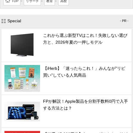
TOP
リサーチ
教育
高校
>
>
>
Special
- PR -
これから選ぶ新型TVはこれ！失敗しない選び
方と、2026年夏の一押しモデル
【iHerb】「迷ったらこれ！」みんなが"リピ
買い"している人気商品
FPが解説！Apple製品を分割手数料0円で入手
する方法とは？