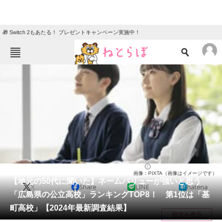
🎁 Switch 2もあたる！ プレゼントキャンペーン実施中！
ねとらぼメニュー
TOP
ニュース
エンタメ
クイズ
グルメ
地域
住まい
教育・育児
動物
リサーチ
高校
2024/09/21 08:25（公開）
画像：PIXTA（画像はイメージです）
会員記事
【地元の50代に聞いた】ネームバリューが強いと思う
X
Share
LINE
hatena
「広島県の公立高校」ランキングTOP8！ 第1位は「基
メディア
町高校」【2024年最新調査結果】
目次を表示
注目記事を集めた総合ページ