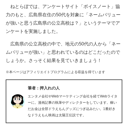
ねとらぼでは、アンケートサイト「ボイスノート」協
ITの今と未来を見通す
力のもと、広島県在住の50代を対象に「ネームバリュー
が強いと思う広島県の公立高校は？」というテーマでア
スマホと通信の最新トレンド
ンケートを実施しました。
進化するPCとデバイスの未来
広島県の公立高校の中で、地元の50代の人から「ネー
好きが集まる 比べて選べる
ムバリューが強い」と思われているのはどこだったので
しょうか。さっそく結果を見ていきましょう！
ビジネスと働き方のヒント
※本ページはアフィリエイトプログラムによる収益を得ています
AI活用のいまが分かる
企業ITのトレンドを詳説
筆者：押入れの人
エンタメ会社やWebマーケティング会社を経てWebライタ
経営リーダーのコミュニティ
ーに。漫画記事の執筆やディレクターをしています。稼い
だお金は全部ドラえもんグッズにつぎ込みたい。1番好き
マーケ×ITの今がよく分かる
なドラえもん映画は太陽王伝説です。
ITエンジニア向け専門サイト