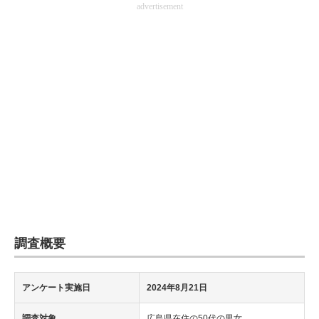
advertisement
企業向けIT製品の総合サイト
IT製品の技術・比較・事例
製造業のIT導入・活用を支援
モノづくり技術者専門サイト
エレクトロニクス専門サイト
電子設計の基本と応用
エネルギーの専門メディア
建設×テクノロジーの最前線
調査概要
ちょっと気になるネットの話題
アンケート実施日
2024年8月21日
調査対象
広島県在住の50代の男女