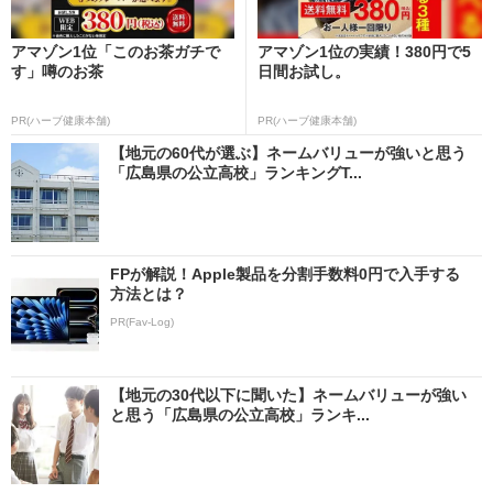
アマゾン1位「このお茶ガチで
アマゾン1位の実績！380円で5
す」噂のお茶
日間お試し。
PR(ハーブ健康本舗)
PR(ハーブ健康本舗)
【地元の60代が選ぶ】ネームバリューが強いと思う
「広島県の公立高校」ランキングT...
FPが解説！Apple製品を分割手数料0円で入手する
方法とは？
PR(Fav-Log)
【地元の30代以下に聞いた】ネームバリューが強い
と思う「広島県の公立高校」ランキ...