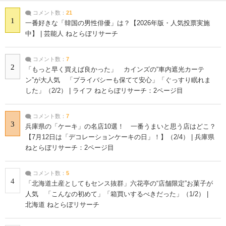
コメント数：
21
1
一番好きな「韓国の男性俳優」は？【2026年版・人気投票実施
中】 | 芸能人 ねとらぼリサーチ
コメント数：
7
2
「もっと早く買えば良かった」 カインズの“車内遮光カーテ
ン”が大人気 「プライバシーも保てて安心」「ぐっすり眠れま
した」（2/2） | ライフ ねとらぼリサーチ：2ページ目
コメント数：
7
3
兵庫県の「ケーキ」の名店10選！ 一番うまいと思う店はどこ？
【7月12日は「デコレーションケーキの日」！】（2/4） | 兵庫県
ねとらぼリサーチ：2ページ目
コメント数：
5
4
「北海道土産としてもセンス抜群」六花亭の“店舗限定”お菓子が
人気 「こんなの初めて」「箱買いするべきだった」（1/2） |
北海道 ねとらぼリサーチ