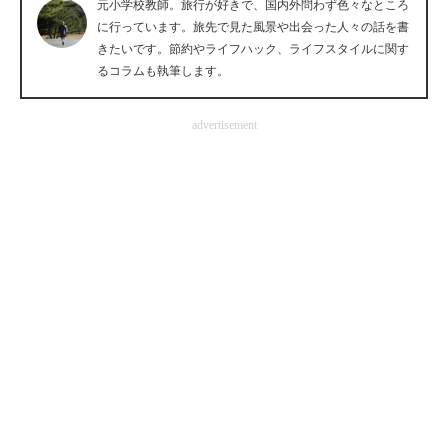
元小学校教師。旅行が好きで、国内外問わず色々なところ
企業向けIT製品の総合サイト
に行っています。旅先で見た風景や出会った人々の話を書
きたいです。節約やライフハック、ライフスタイルに関す
IT製品の技術・比較・事例
るコラムも執筆します。
製造業のIT導入・活用を支援
advertisement
モノづくり技術者専門サイト
エレクトロニクス専門サイト
電子設計の基本と応用
エネルギーの専門メディア
建設×テクノロジーの最前線
ちょっと気になるネットの話題