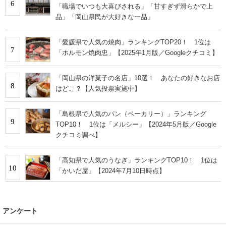
6
「職場でいつも大喜びされる」「甘すぎず滑らかで上
品」「岡山県民が大好きな一品」
「愛媛県で人気の焼肉」ランキングTOP20！ 1位は
7
「ホルモン焼肉忠」【2025年1月版／Googleクチコミ】
「岡山県の洋菓子の名店」10選！ あなたの好きなお店
8
はどこ？【人気投票実施中】
「島根県で人気のパン（ベーカリー）」ランキング
9
TOP10！ 1位は「メルシー」【2024年5月版／Google
クチコミ調べ】
「高知県で人気のうなぎ」ランキングTOP10！ 1位は
10
「かいだ屋」【2024年7月10日時点】
アンケート