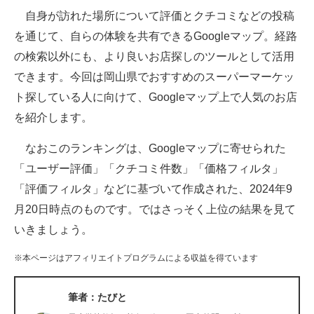
自身が訪れた場所について評価とクチコミなどの投稿
ITの今と未来を見通す
を通じて、自らの体験を共有できるGoogleマップ。経路
の検索以外にも、より良いお店探しのツールとして活用
スマホと通信の最新トレンド
できます。今回は岡山県でおすすめのスーパーマーケッ
進化するPCとデバイスの未来
ト探している人に向けて、Googleマップ上で人気のお店
を紹介します。
好きが集まる 比べて選べる
なおこのランキングは、Googleマップに寄せられた
ビジネスと働き方のヒント
「ユーザー評価」「クチコミ件数」「価格フィルタ」
AI活用のいまが分かる
「評価フィルタ」などに基づいて作成された、2024年9
月20日時点のものです。ではさっそく上位の結果を見て
企業ITのトレンドを詳説
いきましょう。
経営リーダーのコミュニティ
※本ページはアフィリエイトプログラムによる収益を得ています
マーケ×ITの今がよく分かる
筆者：たびと
ITエンジニア向け専門サイト