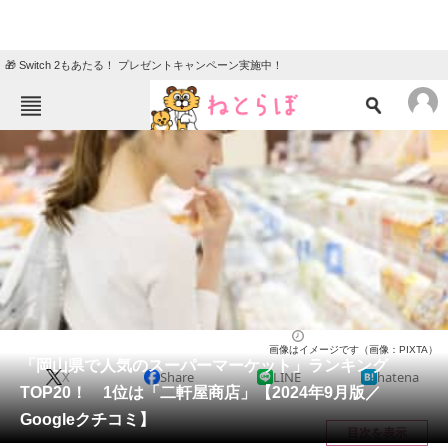
🎁 Switch 2もあたる！ プレゼントキャンペーン実施中！
ねとらぼメニュー
TOP
ニュース
エンタメ
クイズ
グルメ
地域
住まい
教育・育児
動物
リサーチ
岡山県
2024/09/22 13:45（公開）
画像はイメージです（画像：PIXTA）
会員記事
「岡山県で人気のスーパーマーケット」ランキング
X
Share
LINE
hatena
TOP20！ 1位は「二軒屋商店」【2024年9月版／
メディア
Googleクチコミ】
目次を表示
注目記事を集めた総合ページ