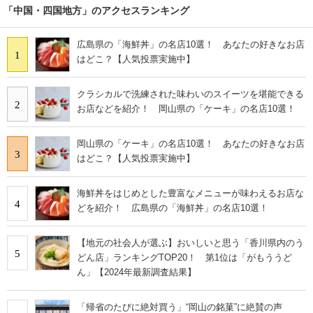
「中国・四国地方」のアクセスランキング
広島県の「海鮮丼」の名店10選！ あなたの好きなお店
1
はどこ？【人気投票実施中】
クラシカルで洗練された味わいのスイーツを堪能できる
2
お店などを紹介！ 岡山県の「ケーキ」の名店10選！
岡山県の「ケーキ」の名店10選！ あなたの好きなお店
3
はどこ？【人気投票実施中】
海鮮丼をはじめとした豊富なメニューが味わえるお店な
4
どを紹介！ 広島県の「海鮮丼」の名店10選！
【地元の社会人が選ぶ】おいしいと思う「香川県内のう
5
どん店」ランキングTOP20！ 第1位は「がもううど
ん」【2024年最新調査結果】
「帰省のたびに絶対買う」“岡山の銘菓”に絶賛の声