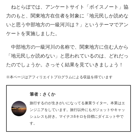
ねとらぼでは、アンケートサイト「ボイスノート」協
ITの今と未来を見通す
力のもと、関東地方在住者を対象に「地元民しか読めな
いと思う中部地方の一級河川は？」というテーマでアン
スマホと通信の最新トレンド
ケートを実施しました。
進化するPCとデバイスの未来
中部地方の一級河川の名称で、関東地方に住む人から
好きが集まる 比べて選べる
「地元民しか読めない」と思われているのは、どれだっ
たのでしょうか。さっそく結果を見ていきましょう！
ビジネスと働き方のヒント
※本ページはアフィリエイトプログラムによる収益を得ています
AI活用のいまが分かる
企業ITのトレンドを詳説
筆者：さくか
旅行するのが生きがいになってる兼業ライター。本業はエ
経営リーダーのコミュニティ
ンジニアをしています。旅行以外にもガジェットやキャッ
シュレスも好き。マイナス6キロを目標にダイエット中で
マーケ×ITの今がよく分かる
す。
ITエンジニア向け専門サイト