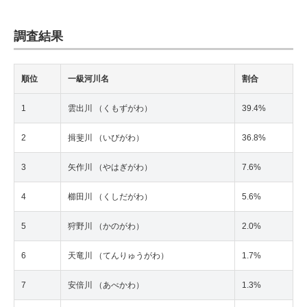
調査結果
順位
一級河川名
割合
1
雲出川 （くもずがわ）
39.4%
2
揖斐川 （いびがわ）
36.8%
3
矢作川 （やはぎがわ）
7.6%
4
櫛田川 （くしだがわ）
5.6%
5
狩野川 （かのがわ）
2.0%
6
天竜川 （てんりゅうがわ）
1.7%
7
安倍川 （あべかわ）
1.3%