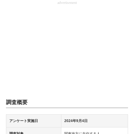
advertisement
企業向けIT製品の総合サイト
IT製品の技術・比較・事例
製造業のIT導入・活用を支援
モノづくり技術者専門サイト
エレクトロニクス専門サイト
電子設計の基本と応用
エネルギーの専門メディア
建設×テクノロジーの最前線
調査概要
ちょっと気になるネットの話題
アンケート実施日
2024年9月4日
調査対象
関東地方に在住する人