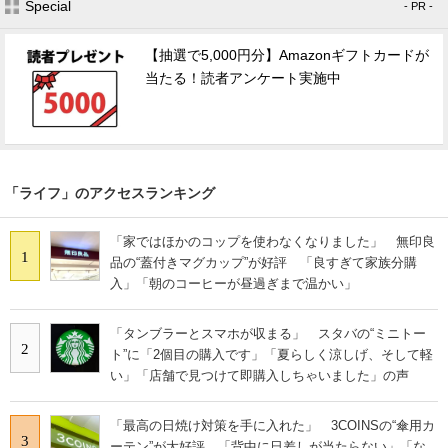
Special
- PR -
【抽選で5,000円分】Amazonギフトカードが
当たる！読者アンケート実施中
「ライフ」のアクセスランキング
「家ではほかのコップを使わなくなりました」 無印良
1
品の“蓋付きマグカップ”が好評 「良すぎて家族分購
入」「朝のコーヒーが昼過ぎまで温かい」
「タンブラーとスマホが収まる」 スタバの“ミニトー
2
ト”に「2個目の購入です」「夏らしく涼しげ、そして軽
い」「店舗で見つけて即購入しちゃいました」の声
「最高の日焼け対策を手に入れた」 3COINSの“傘用カ
3
ーテン”が大好評 「背中に日差しが当たらない」「な