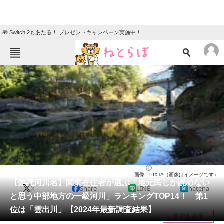
🎁 Switch 2もあたる！ プレゼントキャンペーン実施中！
ねとらぼメニュー
TOP
ニュース
エンタメ
クイズ
グルメ
地域
住まい
教育・育児
動物
リサーチ
ライフ
2024/09/21 10:35（公開）
画像：PIXTA（画像はイメージです）
会員記事
【難読河川名】関東在住者が選ぶ「地元民しか読めない
X
Share
LINE
hatena
と思う中部地方の一級河川」ランキングTOP14！ 第1
メディア
位は「雲出川」【2024年最新調査結果】
目次を表示
注目記事を集めた総合ページ