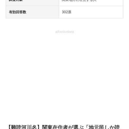
有効回答数
302票
advertisement
【難読河川名】関東在住者が選ぶ「地元民しか読