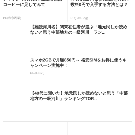
コーヒーに足してみて
数料0円で入手する方法とは？
PR(森永乳業)
PR(Fav-Log)
【難読河川名】関東在住者が選ぶ「地元民しか読め
ないと思う中部地方の一級河川」ラン...
スマホ2GBで月額850円～ 格安SIMをお得に使うキ
ャンペーン実施中！
PR(IIJmio)
【40代に聞いた】地元民しか読めないと思う「中部
地方の一級河川」ランキングTOP...