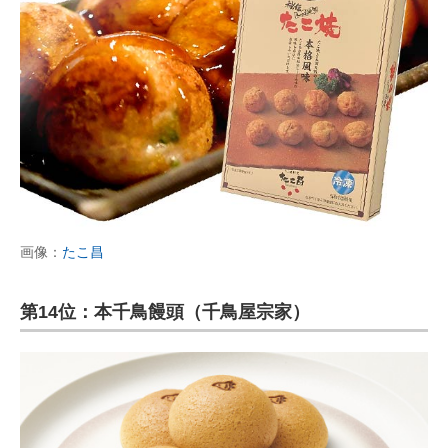
画像：
たこ昌
第14位：本千鳥饅頭（千鳥屋宗家）