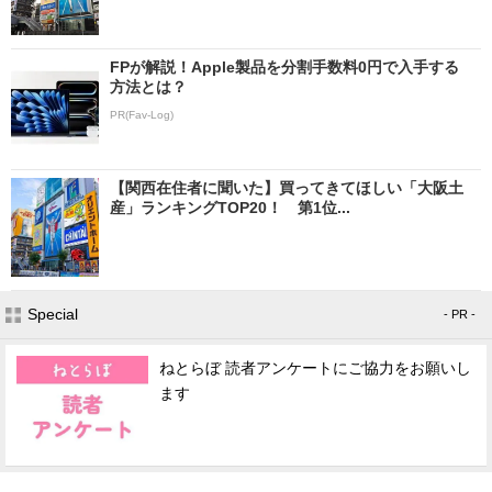
FPが解説！Apple製品を分割手数料0円で入手する
方法とは？
PR(Fav-Log)
【関西在住者に聞いた】買ってきてほしい「大阪土
産」ランキングTOP20！ 第1位...
Special
- PR -
ねとらぼ 読者アンケートにご協力をお願いし
ます