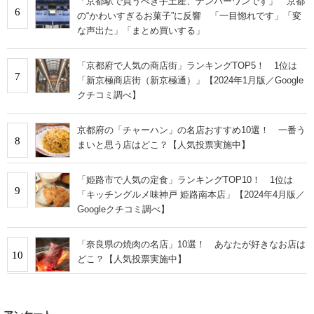
「京都駅で買うべき手土産、ナンバーワンです」 京都
6
の“かわいすぎるお菓子”に反響 「一目惚れです」「変
な声出た」「まとめ買いする」
「京都府で人気の商店街」ランキングTOP5！ 1位は
7
「新京極商店街（新京極通）」【2024年1月版／Google
クチコミ調べ】
京都府の「チャーハン」の名店おすすめ10選！ 一番う
8
まいと思う店はどこ？【人気投票実施中】
「姫路市で人気の定食」ランキングTOP10！ 1位は
9
「キッチングルメ味神戸 姫路南本店」【2024年4月版／
Googleクチコミ調べ】
「奈良県の焼肉の名店」10選！ あなたが好きなお店は
10
どこ？【人気投票実施中】