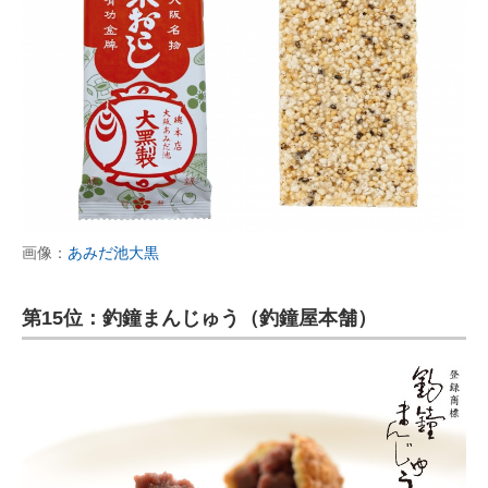
画像：
あみだ池大黒
第15位：釣鐘まんじゅう（釣鐘屋本舗）