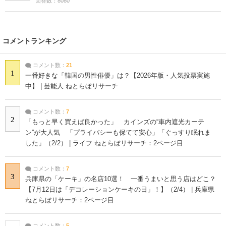
回答数：8080
コメントランキング
コメント数：
21
1
一番好きな「韓国の男性俳優」は？【2026年版・人気投票実施
中】 | 芸能人 ねとらぼリサーチ
コメント数：
7
2
「もっと早く買えば良かった」 カインズの“車内遮光カーテ
ン”が大人気 「プライバシーも保てて安心」「ぐっすり眠れま
した」（2/2） | ライフ ねとらぼリサーチ：2ページ目
コメント数：
7
3
兵庫県の「ケーキ」の名店10選！ 一番うまいと思う店はどこ？
【7月12日は「デコレーションケーキの日」！】（2/4） | 兵庫県
ねとらぼリサーチ：2ページ目
コメント数：
5