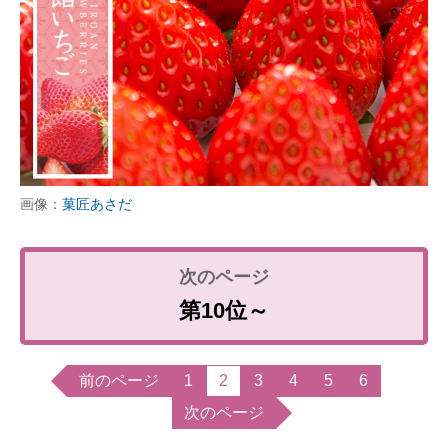
画像：
菓匠あさだ
第10位～
前のページ
1
2
3
4
5
6
次のページ