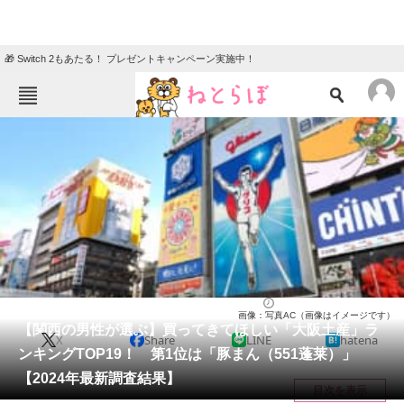
🎁 Switch 2もあたる！ プレゼントキャンペーン実施中！
ねとらぼメニュー
TOP
ニュース
エンタメ
クイズ
グルメ
地域
住まい
教育・育児
動物
リサーチ
大阪府
2024/09/22 14:30（公開）
画像：写真AC（画像はイメージです）
会員記事
【関西の男性が選ぶ】買ってきてほしい「大阪土産」ラ
X
Share
LINE
hatena
ンキングTOP19！ 第1位は「豚まん（551蓬莱）」
メディア
【2024年最新調査結果】
目次を表示
注目記事を集めた総合ページ