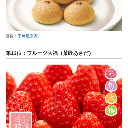
画像：
千鳥屋宗家
第13位：フルーツ大福（菓匠あさだ）