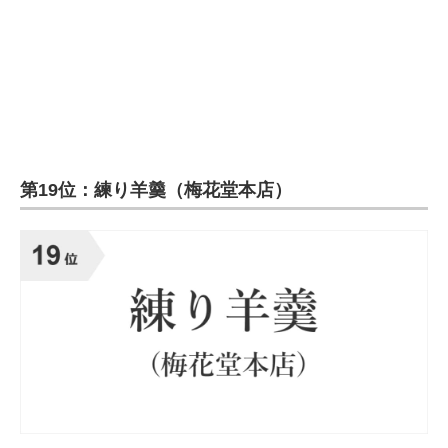
企業向けIT製品の総合サイト
IT製品の技術・比較・事例
製造業のIT導入・活用を支援
モノづくり技術者専門サイト
第19位：練り羊羹（梅花堂本店）
エレクトロニクス専門サイト
電子設計の基本と応用
エネルギーの専門メディア
建設×テクノロジーの最前線
ちょっと気になるネットの話題