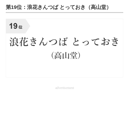
第19位：浪花きんつば とっておき（高山堂）
ITの今と未来を見通す
スマホと通信の最新トレンド
進化するPCとデバイスの未来
好きが集まる 比べて選べる
ビジネスと働き方のヒント
AI活用のいまが分かる
企業ITのトレンドを詳説
advertisement
経営リーダーのコミュニティ
マーケ×ITの今がよく分かる
ITエンジニア向け専門サイト