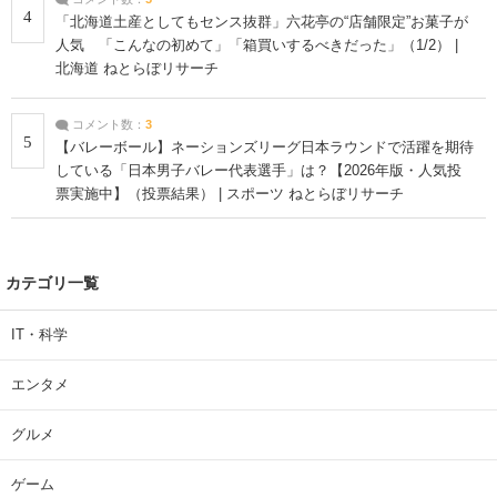
4
「北海道土産としてもセンス抜群」六花亭の“店舗限定”お菓子が
人気 「こんなの初めて」「箱買いするべきだった」（1/2） |
北海道 ねとらぼリサーチ
コメント数：
3
5
【バレーボール】ネーションズリーグ日本ラウンドで活躍を期待
している「日本男子バレー代表選手」は？【2026年版・人気投
票実施中】（投票結果） | スポーツ ねとらぼリサーチ
カテゴリ一覧
IT・科学
エンタメ
グルメ
ゲーム