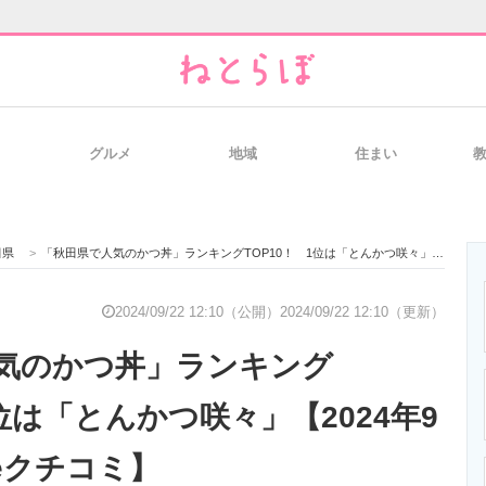
グルメ
地域
住まい
と未来を見通す
スマホと通信の最新トレンド
進化するPCとデ
田県
>
「秋田県で人気のかつ丼」ランキングTOP10！ 1位は「とんかつ咲々」【2024年9月版／Googleクチコミ】
のいまが分かる
企業ITのトレンドを詳説
経営リーダーの
2024/09/22 12:10（公開）
2024/09/22 12:10（更新）
気のかつ丼」ランキング
T製品の総合サイト
IT製品の技術・比較・事例
製造業のIT導入
1位は「とんかつ咲々」【2024年9
leクチコミ】