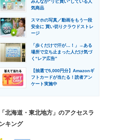
みんなが"リピ買い"している人
門メディア
建設×テクノロジーの最前線
気商品
スマホの写真／動画をもう一段
安全に 買い切りクラウドストレ
ージ
「歩くだけで汗が…！」→ある
場所で立ち止まった人だけ気づ
く“レア広告”
【抽選で5,000円分】Amazonギ
フトカードが当たる！読者アン
ケート実施中
「北海道・東北地方」のアクセスラ
ンキング