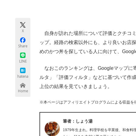
モノづくり技術者専門サイト
エレクトロ
X
自身が訪れた場所について評価とクチコミな
ちょっと気になるネットの話題
ップ。経路の検索以外にも、より良いお店
Share
めのかつ丼を探している人に向けて、Goog
LINE
なおこのランキングは、Googleマップ
hatena
ルタ」「評価フィルタ」などに基づいて作成さ
上位の結果を見ていきましょう。
Home
※本ページはアフィリエイトプログラムによる収益を
筆者：しょう湯
1979年生まれ。料理学校を卒業後、和食料