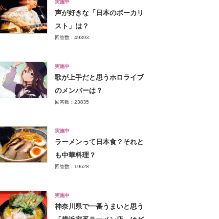
実施中
声が好きな「日本のボーカリ
スト」は？
回答数：49393
実施中
歌が上手だと思うホロライブ
のメンバーは？
回答数：23835
実施中
ラーメンって日本食？それと
も中華料理？
回答数：19628
実施中
神奈川県で一番うまいと思う