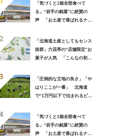
1
「気づくと1箱全部食べて
る」“岩手の銘菓”に絶賛の
声 「お土産で喜ばれるナン
バーワン」「会社や友達から
2
毎回大好評」
「北海道土産としてもセンス
抜群」六花亭の“店舗限定”お
菓子が人気 「こんなの初め
て」「箱買いするべきだっ
3
た」
「圧倒的な立地の良さ」「や
はりここが一番」 北海道
で“1万円以下で泊まれるビジ
ネスホテル”人気1位に「無料
4
の朝食サービスがうれしい」
「気づくと1箱全部食べて
「大浴場もあるので疲れが取
る」“岩手の銘菓”に絶賛の
れます！」の声
声 「お土産で喜ばれるナン