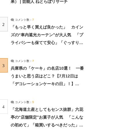
果） | 芸能人 ねとらぼリサーチ
コメント数：
7
2
「もっと早く買えば良かった」 カイン
ズの“車内遮光カーテン”が大人気 「プ
ライバシーも保てて安心」「ぐっすり眠
れました」（2/2） | ライフ ねとらぼリ
サーチ：2ページ目
コメント数：
7
3
兵庫県の「ケーキ」の名店10選！ 一番
うまいと思う店はどこ？【7月12日は
「デコレーションケーキの日」！】
（2/4） | 兵庫県 ねとらぼリサーチ：2ペ
ージ目
コメント数：
5
4
「北海道土産としてもセンス抜群」六花
亭の“店舗限定”お菓子が人気 「こんな
の初めて」「箱買いするべきだった」