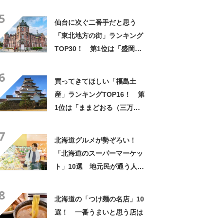
バーワン」「会社や友達から
5
毎回大好評」
仙台に次ぐ二番手だと思う
「東北地方の街」ランキング
TOP30！ 第1位は「盛岡
市」【2026年最新調査結果】
6
買ってきてほしい「福島土
産」ランキングTOP16！ 第
1位は「ままどおる（三万
石）」【2025年最新調査結
7
果】
北海道グルメが勢ぞろい！
「北海道のスーパーマーケッ
ト」10選 地元民が通う人気
店とは？
8
北海道の「つけ麺の名店」10
選！ 一番うまいと思う店は