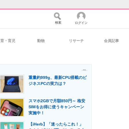
検索
ログイン
教育・育児
動物
リサーチ
会員記事
バイスの未来
好きが集まる 比べて選べる
- PR -
重量約999g、最新CPU搭載のビ
コミュニティ
マーケ×ITの今がよく分かる
ジネスPCの実力は？
スマホ2GBで月額850円～ 格安
・活用を支援
SIMをお得に使うキャンペーン
実施中！
【iHerb】「迷ったらこれ！」