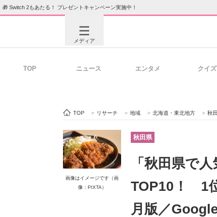
🎁 Switch 2もあたる！ プレゼントキャンペーン実施中！
メディア
TOP
ニュース
エンタメ
クイズ
注目記事を集めた総合ページ
ITの今
TOP
>
リサーチ
>
地域
>
北海道・東北地方
>
秋
ビジネスと働き方のヒント
AI活用
秋田県
「秋田県で人
ITエンジニア向け専門サイト
企業向けI
画像はイメージです（画
TOP10！ 
像：PIXTA）
月版／Goog