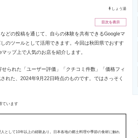
ニクス専門サイト
電子設計の基本と応用
エネルギーの専
しょう湯
目次を表示
どの投稿を通じて、自らの体験を共有できるGoogleマ
探しのツールとして活用できます。今回は秋田県でおすす
leマップ上で人気のお店を紹介します。
に寄せられた「ユーザー評価」「クチコミ件数」「価格フィ
れた、2024年9月22日時点のものです。ではさっそく
得ています
理人として10年以上の経験あり。日本各地の郷土料理や季節の食材に触れ